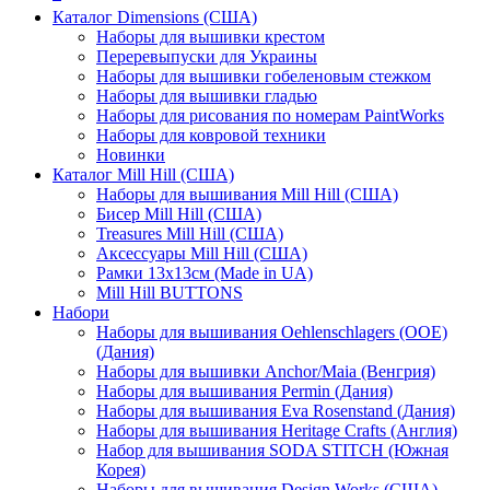
Каталог Dimensions (США)
Наборы для вышивки крестом
Переревыпуски для Украины
Наборы для вышивки гобеленовым стежком
Наборы для вышивки гладью
Наборы для рисования по номерам PaintWorks
Наборы для ковровой техники
Новинки
Каталог Mill Hill (США)
Наборы для вышивания Mill Hill (США)
Бисер Mill Hill (США)
Treasures Mill Hill (США)
Аксессуары Mill Hill (США)
Рамки 13х13см (Made in UA)
Mill Hill BUTTONS
Набори
Наборы для вышивания Oehlenschlagers (OOE)
(Дания)
Наборы для вышивки Anchor/Maia (Венгрия)
Наборы для вышивания Permin (Дания)
Наборы для вышивания Eva Rosenstand (Дания)
Наборы для вышивания Heritage Crafts (Англия)
Набор для вышивания SODA STITCH (Южная
Корея)
Наборы для вышивания Design Works (США)