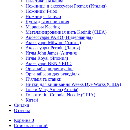
Пластиковая канва
Ножницы и аксессуары Premax (Италия)
Ножницы Feibo
Ножницы Tamsco
Лупы для вышивания
Маркеры Kearing
Металлизированная нить Kreinik (США)
Аксессуары PAKO (Нидерланды)
Аксесуари Milward (Англія)
Аксессуары Permin (Дания)
Иглы John James (Англия)
Иглы Royal (Япония)
Аксесуари BEN YEDD
Органайзери для муліне
Органайзери для рукоділля
П’яльця та станки
Нитки для вишивання Weeks Dye Works (США)
Голки Mary Arden (Англія)
Голки та ін. Colonial Needle (США)
Китай
Скидки
Отзывы
Корзина
0
Список желаний