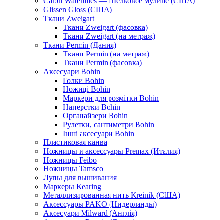
Caron Waterlilies — Шелковое мулине (США)
Glissen Gloss (США)
Ткани Zweigart
Ткани Zweigart (фасовка)
Ткани Zweigart (на метраж)
Ткани Permin (Дания)
Ткани Permin (на метраж)
Ткани Permin (фасовка)
Аксесуари Bohin
Голки Bohin
Ножиці Bohin
Маркери для розмітки Bohin
Наперстки Bohin
Органайзери Bohin
Рулетки, сантиметри Bohin
Інші аксесуари Bohin
Пластиковая канва
Ножницы и аксессуары Premax (Италия)
Ножницы Feibo
Ножницы Tamsco
Лупы для вышивания
Маркеры Kearing
Металлизированная нить Kreinik (США)
Аксессуары PAKO (Нидерланды)
Аксесуари Milward (Англія)