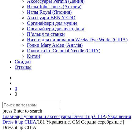
Аксессуары Permin (Дания)
Иглы John James (Англия)
Иглы Royal (Япония)
Аксесуари BEN YEDD
Органайзери для муліне
Органайзери для рукоділля
П’яльця та станки
Нитки для вишивання Weeks Dye Works (США)
Голки Mary Arden (Англія)
Голки та ін. Colonial Needle (США)
Китай
Скидки
Отзывы
0
0
press
Enter
to search
Главная
/
Пуговицы и аксессуары Dress it up США
/
Украшения
Dress it up США
/
181 Украшение. СМ Сердца серебряные |
Dress it up США