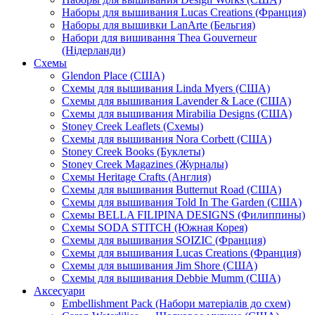
Наборы для вышивания Lucas Creations (Франция)
Наборы для вышивки LanArte (Бельгия)
Набори для вишивання Thea Gouverneur
(Нідерланди)
Схемы
Glendon Place (США)
Схемы для вышивания Linda Myers (США)
Схемы для вышивания Lavender & Lace (США)
Схемы для вышивания Mirabilia Designs (США)
Stoney Creek Leaflets (Схемы)
Схемы для вышивания Nora Corbett (США)
Stoney Creek Books (Буклеты)
Stoney Creek Magazines (Журналы)
Схемы Heritage Crafts (Англия)
Схемы для вышивания Butternut Road (США)
Схемы для вышивания Told In The Garden (США)
Схемы BELLA FILIPINA DESIGNS (Филиппины)
Схемы SODA STITCH (Южная Корея)
Схемы для вышивания SOIZIC (Франция)
Схемы для вышивания Lucas Creations (Франция)
Схемы для вышивания Jim Shore (США)
Схемы для вышивания Debbie Mumm (США)
Аксесуари
Embellishment Pack (Набори матеріалів до схем)