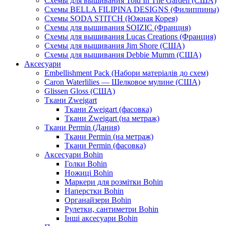
Схемы для вышивания Told In The Garden (США)
Схемы BELLA FILIPINA DESIGNS (Филиппины)
Схемы SODA STITCH (Южная Корея)
Схемы для вышивания SOIZIC (Франция)
Схемы для вышивания Lucas Creations (Франция)
Схемы для вышивания Jim Shore (США)
Схемы для вышивания Debbie Mumm (США)
Аксесуари
Embellishment Pack (Набори матеріалів до схем)
Caron Waterlilies — Шелковое мулине (США)
Glissen Gloss (США)
Ткани Zweigart
Ткани Zweigart (фасовка)
Ткани Zweigart (на метраж)
Ткани Permin (Дания)
Ткани Permin (на метраж)
Ткани Permin (фасовка)
Аксесуари Bohin
Голки Bohin
Ножиці Bohin
Маркери для розмітки Bohin
Наперстки Bohin
Органайзери Bohin
Рулетки, сантиметри Bohin
Інші аксесуари Bohin