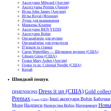
Аксесуари Milward (Англія)
Аксессуары Permin (Дания)
Иглы John James (Англия)
Иглы Royal (Япония)
Лупы для вышивания
Маркеры Kearing
Аксесуари BEN YEDD
Аксесуари Bohin
Органайзери для муліне
Органайзери для рукоділля
П’яльця та станки
Caron Waterlilies — Шелковое мулине (США)
Glissen Gloss (США)
Голки Mary Arden (Англія)
Голки та ін. Colonial Needle (США)
Китай
Швидкий пошук
Dress it up (США)
Gold collec
DIMENSIONS
Premax
Інші аксесуари Bohin
Бабочки
Q-snap (США)
Новы
Надписи
Море
Натюрморт
Наперстки Bohin