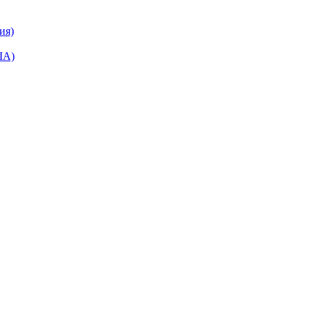
ия)
ША)