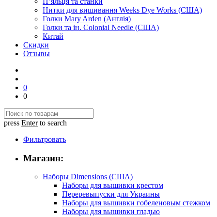
П’яльця та станки
Нитки для вишивання Weeks Dye Works (США)
Голки Mary Arden (Англія)
Голки та ін. Colonial Needle (США)
Китай
Скидки
Отзывы
0
0
press
Enter
to search
Фильтровать
Магазин:
Наборы Dimensions (США)
Наборы для вышивки крестом
Переревыпуски для Украины
Наборы для вышивки гобеленовым стежком
Наборы для вышивки гладью