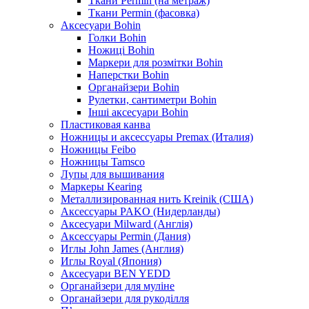
Ткани Permin (на метраж)
Ткани Permin (фасовка)
Аксесуари Bohin
Голки Bohin
Ножиці Bohin
Маркери для розмітки Bohin
Наперстки Bohin
Органайзери Bohin
Рулетки, сантиметри Bohin
Інші аксесуари Bohin
Пластиковая канва
Ножницы и аксессуары Premax (Италия)
Ножницы Feibo
Ножницы Tamsco
Лупы для вышивания
Маркеры Kearing
Металлизированная нить Kreinik (США)
Аксессуары PAKO (Нидерланды)
Аксесуари Milward (Англія)
Аксессуары Permin (Дания)
Иглы John James (Англия)
Иглы Royal (Япония)
Аксесуари BEN YEDD
Органайзери для муліне
Органайзери для рукоділля