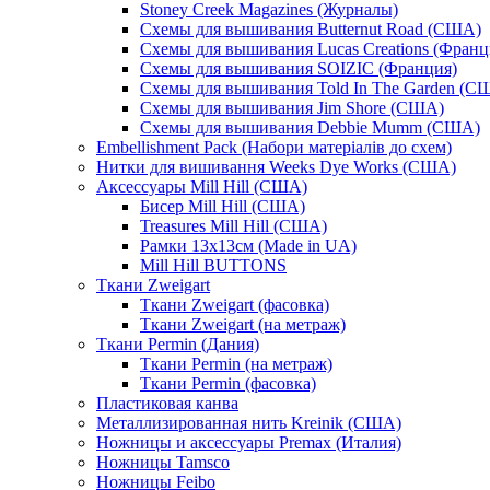
Stoney Creek Magazines (Журналы)
Схемы для вышивания Butternut Road (США)
Схемы для вышивания Lucas Creations (Франц
Схемы для вышивания SOIZIC (Франция)
Схемы для вышивания Told In The Garden (С
Схемы для вышивания Jim Shore (США)
Схемы для вышивания Debbie Mumm (США)
Embellishment Pack (Набори матеріалів до схем)
Нитки для вишивання Weeks Dye Works (США)
Аксессуары Mill Hill (США)
Бисер Mill Hill (США)
Treasures Mill Hill (США)
Рамки 13х13см (Made in UA)
Mill Hill BUTTONS
Ткани Zweigart
Ткани Zweigart (фасовка)
Ткани Zweigart (на метраж)
Ткани Permin (Дания)
Ткани Permin (на метраж)
Ткани Permin (фасовка)
Пластиковая канва
Металлизированная нить Kreinik (США)
Ножницы и аксессуары Premax (Италия)
Ножницы Tamsco
Ножницы Feibo