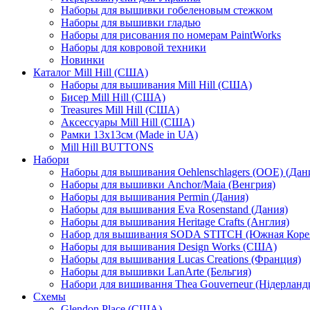
Наборы для вышивки гобеленовым стежком
Наборы для вышивки гладью
Наборы для рисования по номерам PaintWorks
Наборы для ковровой техники
Новинки
Каталог Mill Hill (США)
Наборы для вышивания Mill Hill (США)
Бисер Mill Hill (США)
Treasures Mill Hill (США)
Аксессуары Mill Hill (США)
Рамки 13х13см (Made in UA)
Mill Hill BUTTONS
Набори
Наборы для вышивания Oehlenschlagers (OOE) (Дан
Наборы для вышивки Anchor/Maia (Венгрия)
Наборы для вышивания Permin (Дания)
Наборы для вышивания Eva Rosenstand (Дания)
Наборы для вышивания Heritage Crafts (Англия)
Набор для вышивания SODA STITCH (Южная Коре
Наборы для вышивания Design Works (США)
Наборы для вышивания Lucas Creations (Франция)
Наборы для вышивки LanArte (Бельгия)
Набори для вишивання Thea Gouverneur (Нідерланд
Схемы
Glendon Place (США)