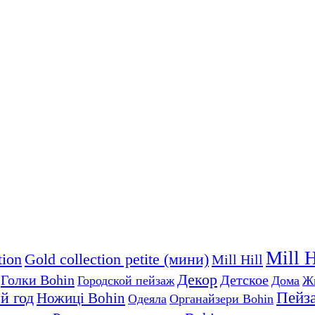
Mill 
tion
Gold collection petite (мини)
Mill Hill
Декор
Голки Bohin
Детское
Городской пейзаж
Дома
Ж
й год
Пейз
Ножиці Bohin
Одеяла
Органайзери Bohin