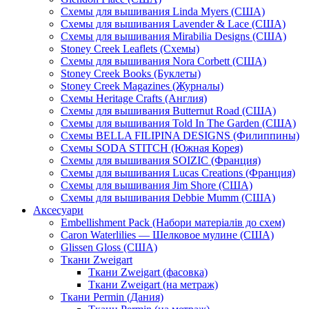
Схемы для вышивания Linda Myers (США)
Схемы для вышивания Lavender & Lace (США)
Схемы для вышивания Mirabilia Designs (США)
Stoney Creek Leaflets (Схемы)
Схемы для вышивания Nora Corbett (США)
Stoney Creek Books (Буклеты)
Stoney Creek Magazines (Журналы)
Схемы Heritage Crafts (Англия)
Схемы для вышивания Butternut Road (США)
Схемы для вышивания Told In The Garden (США)
Схемы BELLA FILIPINA DESIGNS (Филиппины)
Схемы SODA STITCH (Южная Корея)
Схемы для вышивания SOIZIC (Франция)
Схемы для вышивания Lucas Creations (Франция)
Схемы для вышивания Jim Shore (США)
Схемы для вышивания Debbie Mumm (США)
Аксесуари
Embellishment Pack (Набори матеріалів до схем)
Caron Waterlilies — Шелковое мулине (США)
Glissen Gloss (США)
Ткани Zweigart
Ткани Zweigart (фасовка)
Ткани Zweigart (на метраж)
Ткани Permin (Дания)