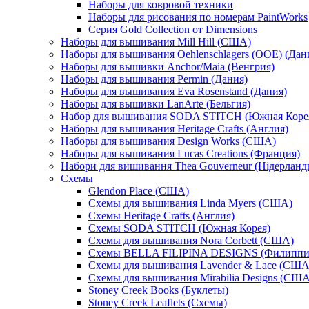
Наборы для ковровой техники
Наборы для рисования по номерам PaintWorks
Серия Gold Collection от Dimensions
Наборы для вышивания Mill Hill (США)
Наборы для вышивания Oehlenschlagers (OOE) (Дан
Наборы для вышивки Anchor/Maia (Венгрия)
Наборы для вышивания Permin (Дания)
Наборы для вышивания Eva Rosenstand (Дания)
Наборы для вышивки LanArte (Бельгия)
Набор для вышивания SODA STITCH (Южная Коре
Наборы для вышивания Heritage Crafts (Англия)
Наборы для вышивания Design Works (США)
Наборы для вышивания Lucas Creations (Франция)
Набори для вишивання Thea Gouverneur (Нідерланд
Схемы
Glendon Place (США)
Схемы для вышивания Linda Myers (США)
Схемы Heritage Crafts (Англия)
Схемы SODA STITCH (Южная Корея)
Схемы для вышивания Nora Corbett (США)
Схемы BELLA FILIPINA DESIGNS (Филипп
Схемы для вышивания Lavender & Lace (США
Схемы для вышивания Mirabilia Designs (США
Stoney Creek Books (Буклеты)
Stoney Creek Leaflets (Схемы)