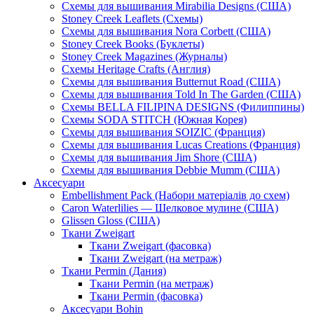
Схемы для вышивания Mirabilia Designs (США)
Stoney Creek Leaflets (Схемы)
Схемы для вышивания Nora Corbett (США)
Stoney Creek Books (Буклеты)
Stoney Creek Magazines (Журналы)
Схемы Heritage Crafts (Англия)
Схемы для вышивания Butternut Road (США)
Схемы для вышивания Told In The Garden (США)
Схемы BELLA FILIPINA DESIGNS (Филиппины)
Схемы SODA STITCH (Южная Корея)
Схемы для вышивания SOIZIC (Франция)
Схемы для вышивания Lucas Creations (Франция)
Схемы для вышивания Jim Shore (США)
Схемы для вышивания Debbie Mumm (США)
Аксесуари
Embellishment Pack (Набори матеріалів до схем)
Caron Waterlilies — Шелковое мулине (США)
Glissen Gloss (США)
Ткани Zweigart
Ткани Zweigart (фасовка)
Ткани Zweigart (на метраж)
Ткани Permin (Дания)
Ткани Permin (на метраж)
Ткани Permin (фасовка)
Аксесуари Bohin