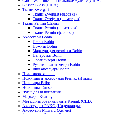
Caron Waterlilies — Шелковое мулине (США)
Glissen Gloss (США)
Ткани Zweigart
Ткани Zweigart (фасовка)
Ткани Zweigart (на метраж)
Ткани Permin (Дания)
Ткани Permin (на метраж)
Ткани Permin (фасовка)
Аксесуари Bohin
Голки Bohin
Ножиці Bohin
Маркери для розмітки Bohin
Наперстки Bohin
Органайзери Bohin
Рулетки, сантиметри Bohin
Інші аксесуари Bohin
Пластиковая канва
Ножницы и аксессуары Premax (Италия)
Ножницы Feibo
Ножницы Tamsco
Лупы для вышивания
Маркеры Kearing
Металлизированная нить Kreinik (США)
Аксессуары PAKO (Нидерланды)
Аксесуари Milward (Англія)