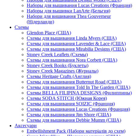
Наборы для вышивания Lucas Creations (Франция)
Наборы для вышивки LanArte (Бельгия)
Набори для вишивання Thea Gouverneur
(Нідерланди)
Схемы
Glendon Place (США)
Схемы для вышивания Linda Myers (США)
Схемы для вышивания Lavender & Lace (США)
Схемы для вышивания Mirabilia Designs (США)
Stoney Creek Leaflets (Схемы)
Схемы для вышивания Nora Corbett (США)
Stoney Creek Books (Буклеты)
Stoney Creek Magazines (Журналы)
Схемы Heritage Crafts (Англия)
Схемы для вышивания Butternut Road (США)
Схемы для вышивания Told In The Garden (США)
Схемы BELLA FILIPINA DESIGNS (Филиппины)
Схемы SODA STITCH (Южная Корея)
Схемы для вышивания SOIZIC (Франция)
Схемы для вышивания Lucas Creations (Франция)
Схемы для вышивания Jim Shore (США)
Схемы для вышивания Debbie Mumm (США)
Аксесуари
Embellishment Pack (Набори матеріалів до схем)