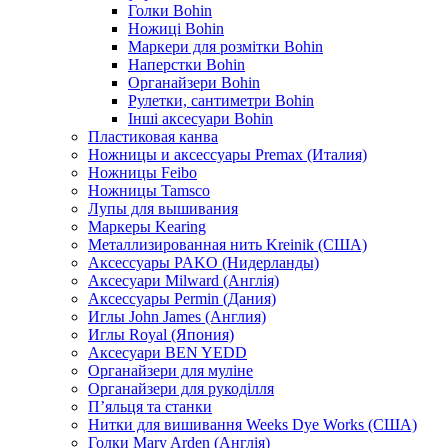
Голки Bohin
Ножиці Bohin
Маркери для розмітки Bohin
Наперстки Bohin
Органайзери Bohin
Рулетки, сантиметри Bohin
Інші аксесуари Bohin
Пластиковая канва
Ножницы и аксессуары Premax (Италия)
Ножницы Feibo
Ножницы Tamsco
Лупы для вышивания
Маркеры Kearing
Металлизированная нить Kreinik (США)
Аксессуары PAKO (Нидерланды)
Аксесуари Milward (Англія)
Аксессуары Permin (Дания)
Иглы John James (Англия)
Иглы Royal (Япония)
Аксесуари BEN YEDD
Органайзери для муліне
Органайзери для рукоділля
П’яльця та станки
Нитки для вишивання Weeks Dye Works (США)
Голки Mary Arden (Англія)