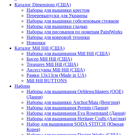
Каталог Dimensions (США)
Наборы для вышивки крестом
Переревыпуски для Украины
Наборы для вышивки гобеленовым стежком
Наборы для вышивки гладью
Наборы для рисования по номерам PaintWorks
Наборы для ковровой техники
Новинки
Каталог Mill Hill (США)
Наборы для вышивания Mill Hill (США)
Бисер Mill Hill (США)
Treasures Mill Hill (США)
Аксессуары Mill Hill (США)
Рамки 13х13см (Made in UA)
Mill Hill BUTTONS
Набори
Наборы для вышивания Oehlenschlagers (OOE)
(Дания)
Наборы для вышивки Anchor/Maia (Венгрия)
Наборы для вышивания Permin (Дания)
Наборы для вышивания Eva Rosenstand (Дания)
Наборы для вышивания Heritage Crafts (Англия)
Набор для вышивания SODA STITCH (Южная
Корея)
Наборы для вышивания Design Works (США)