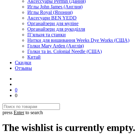
Аксессуары Permin (Дания)
Иглы John James (Англия)
Иглы Royal (Япония)
Аксесуари BEN YEDD
Органайзери для муліне
Органайзери для рукоділля
П’яльця та станки
Нитки для вишивання Weeks Dye Works (США)
Голки Mary Arden (Англія)
Голки та ін. Colonial Needle (США)
Китай
Скидки
Отзывы
0
0
press
Enter
to search
The wishlist is currently empty.