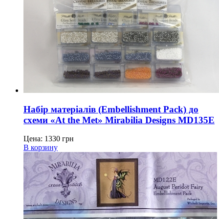
Набір матеріалів (Embellishment Pack) до
схеми «At the Met» Mirabilia Designs MD135E
Цена:
1330
грн
В корзину