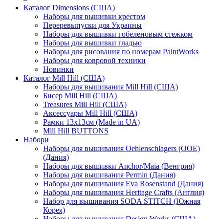
Каталог Dimensions (США)
Наборы для вышивки крестом
Переревыпуски для Украины
Наборы для вышивки гобеленовым стежком
Наборы для вышивки гладью
Наборы для рисования по номерам PaintWorks
Наборы для ковровой техники
Новинки
Каталог Mill Hill (США)
Наборы для вышивания Mill Hill (США)
Бисер Mill Hill (США)
Treasures Mill Hill (США)
Аксессуары Mill Hill (США)
Рамки 13х13см (Made in UA)
Mill Hill BUTTONS
Набори
Наборы для вышивания Oehlenschlagers (OOE)
(Дания)
Наборы для вышивки Anchor/Maia (Венгрия)
Наборы для вышивания Permin (Дания)
Наборы для вышивания Eva Rosenstand (Дания)
Наборы для вышивания Heritage Crafts (Англия)
Набор для вышивания SODA STITCH (Южная
Корея)
Наборы для вышивания Design Works (США)