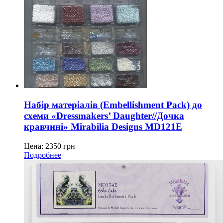
Набір матеріалів (Embellishment Pack) до
схеми «Dressmakers’ Daughter//Дочка
кравчині» Mirabilia Designs MD121E
Цена:
2350
грн
Подробнее