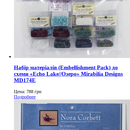
Набір матеріалів (Embellishment Pack) до
схеми «Echo Lake//Озеро» Mirabilia Designs
MD174E
Цена:
788
грн
Подробнее