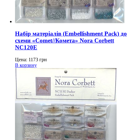
Набір матеріалів (Embellishment Pack) до
схеми «Comet//Комета» Nora Corbett
NC120E
Цена:
1173
грн
В корзину