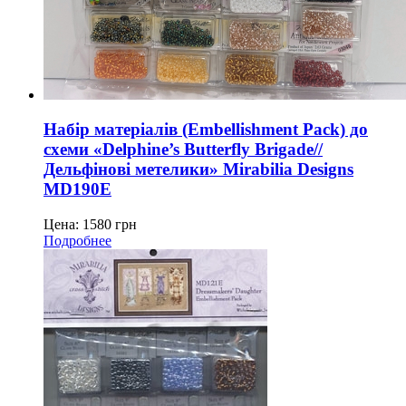
Набір матеріалів (Embellishment Pack) до
схеми «Delphine’s Butterfly Brigade//
Дельфінові метелики» Mirabilia Designs
MD190E
Цена:
1580
грн
Подробнее