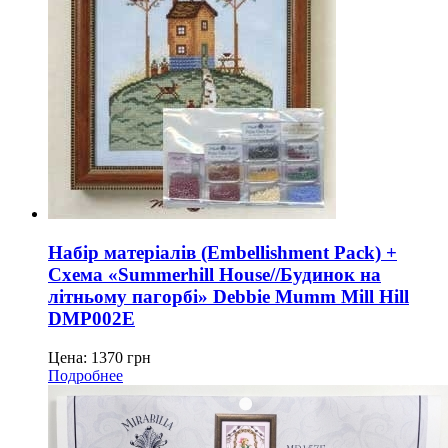
Набір матеріалів (Embellishment Pack) +
Схема «Summerhill House//Будинок на
літньому пагорбі» Debbie Mumm Mill Hill
DMP002E
Цена:
1370
грн
Подробнее