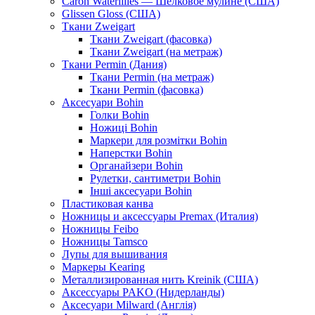
Caron Waterlilies — Шелковое мулине (США)
Glissen Gloss (США)
Ткани Zweigart
Ткани Zweigart (фасовка)
Ткани Zweigart (на метраж)
Ткани Permin (Дания)
Ткани Permin (на метраж)
Ткани Permin (фасовка)
Аксесуари Bohin
Голки Bohin
Ножиці Bohin
Маркери для розмітки Bohin
Наперстки Bohin
Органайзери Bohin
Рулетки, сантиметри Bohin
Інші аксесуари Bohin
Пластиковая канва
Ножницы и аксессуары Premax (Италия)
Ножницы Feibo
Ножницы Tamsco
Лупы для вышивания
Маркеры Kearing
Металлизированная нить Kreinik (США)
Аксессуары PAKO (Нидерланды)
Аксесуари Milward (Англія)