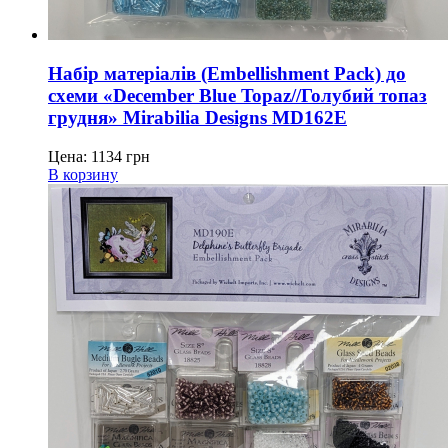
Набір матеріалів (Embellishment Pack) до
схеми «December Blue Topaz//Голубий топаз
грудня» Mirabilia Designs MD162E
Цена:
1134
грн
В корзину