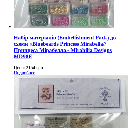
Набір матеріалів (Embellishment Pack) до
схеми «Bluebeards Princess Mirabella//
Принцеса Мірабелла» Mirabilia Designs
MD98E
Цена:
2154
грн
Подробнее