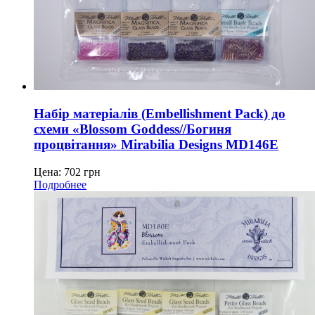
Набір матеріалів (Embellishment Pack) до
схеми «Blossom Goddess//Богиня
процвітання» Mirabilia Designs MD146E
Цена:
702
грн
Подробнее