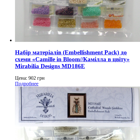
Набір матеріалів (Embellishment Pack) до
схеми «Camille in Bloom//Камілла в цвіту»
Mirabilia Designs MD186E
Цена:
902
грн
Подробнее