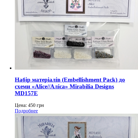
Набір матеріалів (Embellishment Pack) до
схеми «Alice//Аліса» Mirabilia Designs
MD157E
Цена:
450
грн
Подробнее