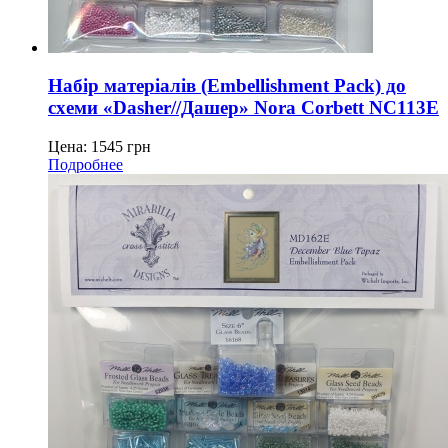
Набір матеріалів (Embellishment Pack) до
схеми «Dasher//Дашер» Nora Corbett NC113E
Цена:
1545
грн
Подробнее