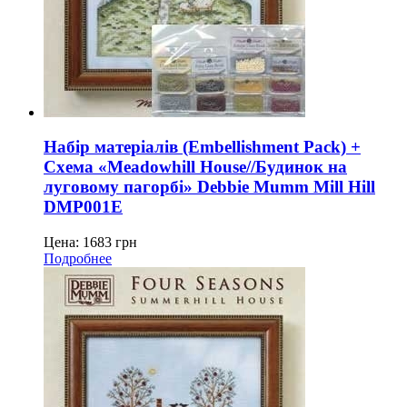
Набір матеріалів (Embellishment Pack) +
Схема «Meadowhill House//Будинок на
луговому пагорбі» Debbie Mumm Mill Hill
DMP001E
Цена:
1683
грн
Подробнее