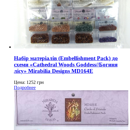
Набір матеріалів (Embellishment Pack) до
схеми «Cathedral Woods Goddess//Богиня
лісу» Mirabilia Designs MD164E
Цена:
1252
грн
Подробнее