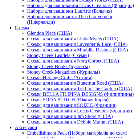
Наборы для вышивания Lucas Creations (Франция)
Наборы для вышивки LanArte (Бельгия)
Набори для вишивання Thea Gouverneur
(Нідерланди)
Схемы
Glendon Place (США)
Схемы для вышивания Linda Myers (США)
Схемы для вышивания Lavender & Lace (США)
Схемы для вышивания Mirabilia Designs (США)
Stoney Creek Leaflets (Схемы)
Схемы для вышивания Nora Corbett (США)
Stoney Creek Books (Буклеты)
Stoney Creek Magazines (Журналы)
Схемы Heritage Crafts (Англия)
Схемы для вышивания Butternut Road (США)
Схемы для вышивания Told In The Garden (США)
Схемы BELLA FILIPINA DESIGNS (Филиппины)
Схемы SODA STITCH (Южная Корея)
Схемы для вышивания SOIZIC (Франция)
Схемы для вышивания Lucas Creations (Франция)
Схемы для вышивания Jim Shore (США)
Схемы для вышивания Debbie Mumm (США)
Аксесуари
Embellishment Pack (Набори матеріалів до схем)