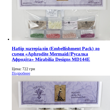
Набір матеріалів (Embellishment Pack) до
схеми «Aphrodite Mermaid//Русалка
Афродіта» Mirabilia Designs MD144E
Цена:
722
грн
Подробнее