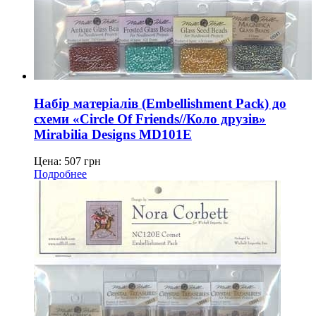
Набір матеріалів (Embellishment Pack) до
схеми «Circle Of Friends//Коло друзів»
Mirabilia Designs MD101E
Цена:
507
грн
Подробнее