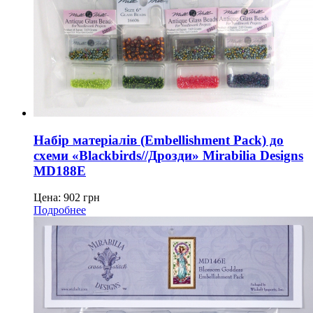
Набір матеріалів (Embellishment Pack) до
схеми «Blackbirds//Дрозди» Mirabilia Designs
MD188E
Цена:
902
грн
Подробнее