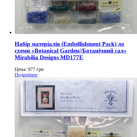
Набір матеріалів (Embellishment Pack) до
схеми «Botanical Garden//Ботанічний сад»
Mirabilia Designs MD177E
Цена:
977
грн
Подробнее