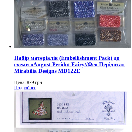
Набір матеріалів (Embellishment Pack) до
схеми «August Peridot Fairy//Фея Перідота»
Mirabilia Designs MD122E
Цена:
879
грн
Подробнее