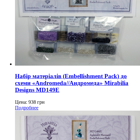
Набір матеріалів (Embellishment Pack) до
схеми «Andromeda//Андромеда» Mirabilia
Designs MD149E
Цена:
938
грн
Подробнее