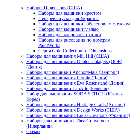
Наборы Dimensions (США)
Наборы для вышивки крестом
Переревыпуски для Украины
Наборы для вышивки гобеленовым стежком
Наборы для вышивки гладью
Наборы для ковровой техники
Наборы для рисования по номерам
PaintWorks
Серия Gold Collection от Dimensions
Наборы для вышивания Mill Hill (США)
Наборы для вышивания Oehlenschlagers (OOE)
(Дания)
Наборы для вышивки Anchor/Maia (Венгрия)
Наборы для вышивания Permin (Дания)
Наборы для вышивания Eva Rosenstand (Дания)
Наборы для вышивки LanArte (Бельгия)
Набор для вышивания SODA STITCH (Южная
Корея)
Наборы для вышивания Heritage Crafts (Англия)
Наборы для вышивания Design Works (США)
Наборы для вышивания Lucas Creations (Франция)
Набори для вишивання Thea Gouverneur
(Нідерланди)
Схемы