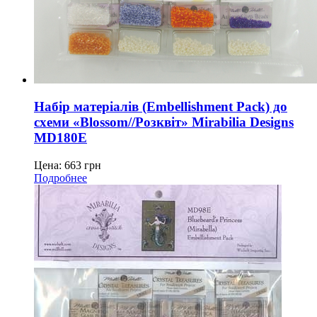
Набір матеріалів (Embellishment Pack) до
схеми «Blossom//Розквіт» Mirabilia Designs
MD180E
Цена:
663
грн
Подробнее