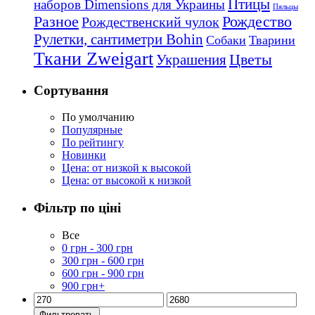
Птицы
наборов Dimensions для Украины
Пяльцы
Рождество
Разное
Рождественский чулок
Рулетки, сантиметри Bohin
Собаки
Тварини
Ткани Zweigart
Цветы
Украшения
Сортування
По умолчанию
Популярные
По рейтингу
Новинки
Цена: от низкой к высокой
Цена: от высокой к низкой
Фільтр по ціні
Все
0
грн
-
300
грн
300
грн
-
600
грн
600
грн
-
900
грн
900
грн
+
Фильтровать