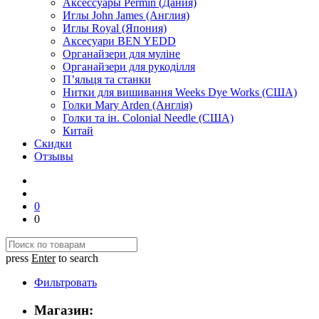
Аксессуары Permin (Дания)
Иглы John James (Англия)
Иглы Royal (Япония)
Аксесуари BEN YEDD
Органайзери для муліне
Органайзери для рукоділля
П’яльця та станки
Нитки для вишивання Weeks Dye Works (США)
Голки Mary Arden (Англія)
Голки та ін. Colonial Needle (США)
Китай
Скидки
Отзывы
0
0
press
Enter
to search
Фильтровать
Магазин: