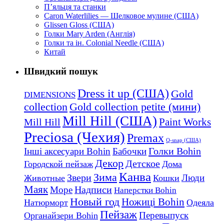
П’яльця та станки
Caron Waterlilies — Шелковое мулине (США)
Glissen Gloss (США)
Голки Mary Arden (Англія)
Голки та ін. Colonial Needle (США)
Китай
Швидкий пошук
Dress it up (США)
Gold
DIMENSIONS
collection
Gold collection petite (мини)
Mill Hill (США)
Mill Hill
Paint Works
Preciosa (Чехия)
Premax
Q-snap (США)
Голки Bohin
Інші аксесуари Bohin
Бабочки
Декор
Детское
Городской пейзаж
Дома
Канва
Зима
Звери
Люди
Животные
Кошки
Маяк
Надписи
Море
Наперстки Bohin
Новый год
Ножиці Bohin
Натюрморт
Одеяла
Пейзаж
Перевыпуск
Органайзери Bohin