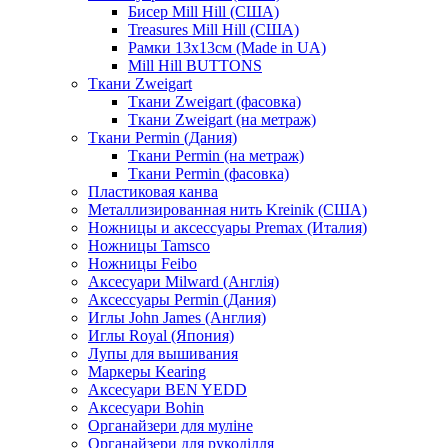
Бисер Mill Hill (США)
Treasures Mill Hill (США)
Рамки 13х13см (Made in UA)
Mill Hill BUTTONS
Ткани Zweigart
Ткани Zweigart (фасовка)
Ткани Zweigart (на метраж)
Ткани Permin (Дания)
Ткани Permin (на метраж)
Ткани Permin (фасовка)
Пластиковая канва
Металлизированная нить Kreinik (США)
Ножницы и аксессуары Premax (Италия)
Ножницы Tamsco
Ножницы Feibo
Аксесуари Milward (Англія)
Аксессуары Permin (Дания)
Иглы John James (Англия)
Иглы Royal (Япония)
Лупы для вышивания
Маркеры Kearing
Аксесуари BEN YEDD
Аксесуари Bohin
Органайзери для муліне
Органайзери для рукоділля