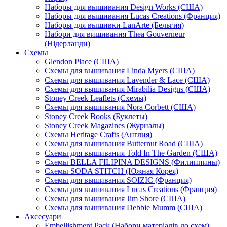
Наборы для вышивания Design Works (США)
Наборы для вышивания Lucas Creations (Франция)
Наборы для вышивки LanArte (Бельгия)
Набори для вишивання Thea Gouverneur
(Нідерланди)
Схемы
Glendon Place (США)
Схемы для вышивания Linda Myers (США)
Схемы для вышивания Lavender & Lace (США)
Схемы для вышивания Mirabilia Designs (США)
Stoney Creek Leaflets (Схемы)
Схемы для вышивания Nora Corbett (США)
Stoney Creek Books (Буклеты)
Stoney Creek Magazines (Журналы)
Схемы Heritage Crafts (Англия)
Схемы для вышивания Butternut Road (США)
Схемы для вышивания Told In The Garden (США)
Схемы BELLA FILIPINA DESIGNS (Филиппины)
Схемы SODA STITCH (Южная Корея)
Схемы для вышивания SOIZIC (Франция)
Схемы для вышивания Lucas Creations (Франция)
Схемы для вышивания Jim Shore (США)
Схемы для вышивания Debbie Mumm (США)
Аксесуари
Embellishment Pack (Набори матеріалів до схем)