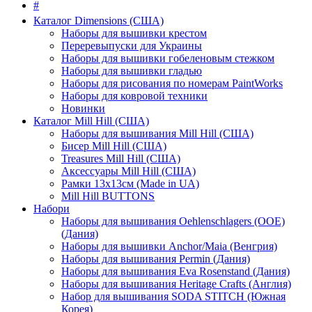
#
Каталог Dimensions (США)
Наборы для вышивки крестом
Переревыпуски для Украины
Наборы для вышивки гобеленовым стежком
Наборы для вышивки гладью
Наборы для рисования по номерам PaintWorks
Наборы для ковровой техники
Новинки
Каталог Mill Hill (США)
Наборы для вышивания Mill Hill (США)
Бисер Mill Hill (США)
Treasures Mill Hill (США)
Аксессуары Mill Hill (США)
Рамки 13х13см (Made in UA)
Mill Hill BUTTONS
Набори
Наборы для вышивания Oehlenschlagers (OOE)
(Дания)
Наборы для вышивки Anchor/Maia (Венгрия)
Наборы для вышивания Permin (Дания)
Наборы для вышивания Eva Rosenstand (Дания)
Наборы для вышивания Heritage Crafts (Англия)
Набор для вышивания SODA STITCH (Южная
Корея)