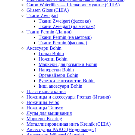
Caron Waterlilies — Шелковое мулине (США)
Glissen Gloss (США)
Ткани Zweigart
Ткани Zweigart (фасовка)
Ткани Zweigart (на метраж)
Ткани Permin (Дания)
Ткани Permin (на метраж)
Ткани Permin (фасовка)
Аксесуари Bohin
Голки Bohin
Ножиці Bohin
Маркери для розмітки Bohin
Наперстки Bohin
Органайзери Bohin
Рулетки, сантиметри Bohin
Інші аксесуари Bohin
Пластиковая канва
Ножницы и аксессуары Premax (Италия)
Ножницы Feibo
Ножницы Tamsco
Лупы для вышивания
Маркеры Kearing
Металлизированная нить Kreinik (США)
Аксессуары PAKO (Нидерланды)
Аксесуари Milward (Англія)