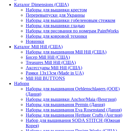
Каталог Dimensions (США)
Наборы для вышивки крестом
Переревыпуски для Украины
Наборы для вышивки гобеленовым стежком
Наборы для вышивки гладью
Наборы для рисования по номерам PaintWorks
Наборы для ковровой техники
Новинки
Каталог Mill Hill (США)
Наборы для вышивания Mill Hill (США)
Бисер Mill Hill (США)
Treasures Mill Hill (США)
Аксессуары Mill Hill (США)
Рамки 13х13см (Made in UA)
Mill Hill BUTTONS
Набори
Наборы для вышивания Oehlenschlagers (OOE)
(Дания)
Наборы для вышивки Anchor/Maia (Венгрия)
Наборы для вышивания Permin (Дания)
Наборы для вышивания Eva Rosenstand (Дания)
Наборы для вышивания Heritage Crafts (Англия)
Набор для вышивания SODA STITCH (Южная
Корея)
Наборы для вышивания Design Works (США)