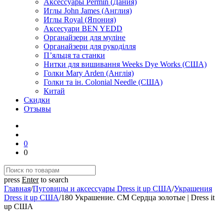
Аксессуары Permin (Дания)
Иглы John James (Англия)
Иглы Royal (Япония)
Аксесуари BEN YEDD
Органайзери для муліне
Органайзери для рукоділля
П’яльця та станки
Нитки для вишивання Weeks Dye Works (США)
Голки Mary Arden (Англія)
Голки та ін. Colonial Needle (США)
Китай
Скидки
Отзывы
0
0
press
Enter
to search
Главная
/
Пуговицы и аксессуары Dress it up США
/
Украшения
Dress it up США
/
180 Украшение. СМ Сердца золотые | Dress it
up США