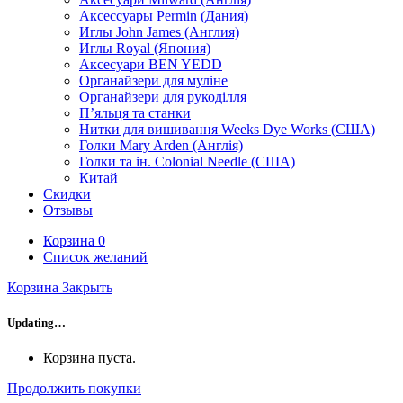
Аксессуары Permin (Дания)
Иглы John James (Англия)
Иглы Royal (Япония)
Аксесуари BEN YEDD
Органайзери для муліне
Органайзери для рукоділля
П’яльця та станки
Нитки для вишивання Weeks Dye Works (США)
Голки Mary Arden (Англія)
Голки та ін. Colonial Needle (США)
Китай
Скидки
Отзывы
Корзина
0
Список желаний
Корзина
Закрыть
Updating…
Корзина пуста.
Продолжить покупки