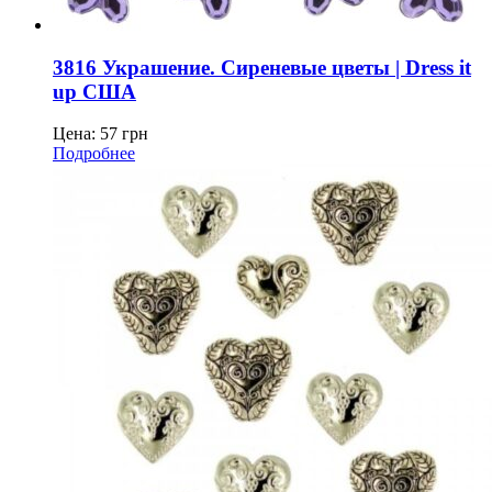
3816 Украшение. Сиреневые цветы | Dress it
up США
Цена:
57
грн
Подробнее