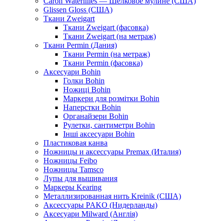
Caron Waterlilies — Шелковое мулине (США)
Glissen Gloss (США)
Ткани Zweigart
Ткани Zweigart (фасовка)
Ткани Zweigart (на метраж)
Ткани Permin (Дания)
Ткани Permin (на метраж)
Ткани Permin (фасовка)
Аксесуари Bohin
Голки Bohin
Ножиці Bohin
Маркери для розмітки Bohin
Наперстки Bohin
Органайзери Bohin
Рулетки, сантиметри Bohin
Інші аксесуари Bohin
Пластиковая канва
Ножницы и аксессуары Premax (Италия)
Ножницы Feibo
Ножницы Tamsco
Лупы для вышивания
Маркеры Kearing
Металлизированная нить Kreinik (США)
Аксессуары PAKO (Нидерланды)
Аксесуари Milward (Англія)