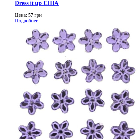
Dress it up США
Цена:
57
грн
Подробнее