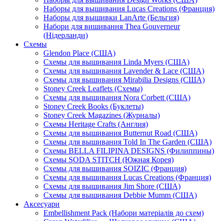
Наборы для вышивания Lucas Creations (Франция)
Наборы для вышивки LanArte (Бельгия)
Набори для вишивання Thea Gouverneur
(Нідерланди)
Схемы
Glendon Place (США)
Схемы для вышивания Linda Myers (США)
Схемы для вышивания Lavender & Lace (США)
Схемы для вышивания Mirabilia Designs (США)
Stoney Creek Leaflets (Схемы)
Схемы для вышивания Nora Corbett (США)
Stoney Creek Books (Буклеты)
Stoney Creek Magazines (Журналы)
Схемы Heritage Crafts (Англия)
Схемы для вышивания Butternut Road (США)
Схемы для вышивания Told In The Garden (США)
Схемы BELLA FILIPINA DESIGNS (Филиппины)
Схемы SODA STITCH (Южная Корея)
Схемы для вышивания SOIZIC (Франция)
Схемы для вышивания Lucas Creations (Франция)
Схемы для вышивания Jim Shore (США)
Схемы для вышивания Debbie Mumm (США)
Аксесуари
Embellishment Pack (Набори матеріалів до схем)