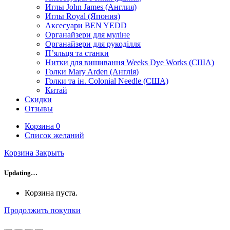
Иглы John James (Англия)
Иглы Royal (Япония)
Аксесуари BEN YEDD
Органайзери для муліне
Органайзери для рукоділля
П’яльця та станки
Нитки для вишивання Weeks Dye Works (США)
Голки Mary Arden (Англія)
Голки та ін. Colonial Needle (США)
Китай
Скидки
Отзывы
Корзина
0
Список желаний
Корзина
Закрыть
Updating…
Корзина пуста.
Продолжить покупки