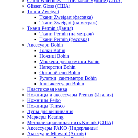
Caron Waterlilies — Шелковое мулине (США)
Glissen Gloss (США)
Ткани Zweigart
Ткани Zweigart (фасовка)
Ткани Zweigart (на метраж)
Ткани Permin (Дания)
Ткани Permin (на метраж)
Ткани Permin (фасовка)
Аксесуари Bohin
Голки Bohin
Ножиці Bohin
Маркери для розмітки Bohin
Наперстки Bohin
Органайзери Bohin
Рулетки, сантиметри Bohin
Інші аксесуари Bohin
Пластиковая канва
Ножницы и аксессуары Premax (Италия)
Ножницы Feibo
Ножницы Tamsco
Лупы для вышивания
Маркеры Kearing
Металлизированная нить Kreinik (США)
Аксессуары PAKO (Нидерланды)
Аксесуари Milward (Англія)