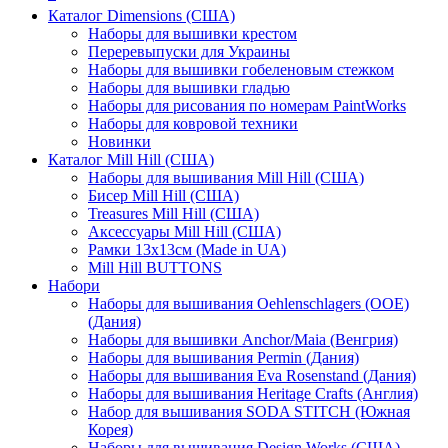
Каталог Dimensions (США)
Наборы для вышивки крестом
Переревыпуски для Украины
Наборы для вышивки гобеленовым стежком
Наборы для вышивки гладью
Наборы для рисования по номерам PaintWorks
Наборы для ковровой техники
Новинки
Каталог Mill Hill (США)
Наборы для вышивания Mill Hill (США)
Бисер Mill Hill (США)
Treasures Mill Hill (США)
Аксессуары Mill Hill (США)
Рамки 13х13см (Made in UA)
Mill Hill BUTTONS
Набори
Наборы для вышивания Oehlenschlagers (OOE)
(Дания)
Наборы для вышивки Anchor/Maia (Венгрия)
Наборы для вышивания Permin (Дания)
Наборы для вышивания Eva Rosenstand (Дания)
Наборы для вышивания Heritage Crafts (Англия)
Набор для вышивания SODA STITCH (Южная
Корея)
Наборы для вышивания Design Works (США)