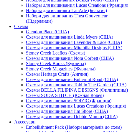
Наборы для вышивания Lucas Creations (Франция)
Наборы для вышивки LanArte (Бельгия)
Набори для вишивання Thea Gouverneur
(Нідерланди)
Схемы
Glendon Place (США)
Схемы для вышивания Linda Myers (США)
Схемы для вышивания Lavender & Lace (США)
Схемы для вышивания Mirabilia Designs (США)
Stoney Creek Leaflets (Схемы)
Схемы для вышивания Nora Corbett (США)
Stoney Creek Books (Буклеты)
Stoney Creek Magazines (Журналы)
Схемы Heritage Crafts (Англия)
Схемы для вышивания Butternut Road (США)
Схемы для вышивания Told In The Garden (США)
Схемы BELLA FILIPINA DESIGNS (Филиппины)
Схемы SODA STITCH (Южная Корея)
Схемы для вышивания SOIZIC (Франция)
Схемы для вышивания Lucas Creations (Франция)
Схемы для вышивания Jim Shore (США)
Схемы для вышивания Debbie Mumm (США)
Аксесуари
Embellishment Pack (Набори матеріалів до схем)