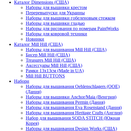
Каталог Dimensions (США)
Наборы для вышивки крестом
Переревыпуски для Украины
Наборы для вышивки гобеленовым стежком
Наборы для вышивки гладью
Наборы для рисования по номерам PaintWorks
Наборы для ковровой техники
Новинки
Каталог Mill Hill (США)
Наборы для вышивания Mill Hill (США)
Бисер Mill Hill (США)
Treasures Mill Hill (США)
Аксессуары Mill Hill (США)
Рамки 13х13см (Made in UA)
Mill Hill BUTTONS
Набори
Наборы для вышивания Oehlenschlagers (OOE)
(Дания)
Наборы для вышивки Anchor/Maia (Венгрия)
Наборы для вышивания Permin (Дания)
Наборы для вышивания Eva Rosenstand (Дания)
Наборы для вышивания Heritage Crafts (Англия)
Набор для вышивания SODA STITCH (Южная
Корея)
Наборы для вышивания Design Works (США)