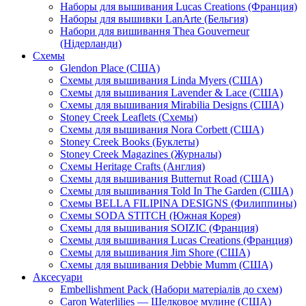
Наборы для вышивания Lucas Creations (Франция)
Наборы для вышивки LanArte (Бельгия)
Набори для вишивання Thea Gouverneur
(Нідерланди)
Схемы
Glendon Place (США)
Схемы для вышивания Linda Myers (США)
Схемы для вышивания Lavender & Lace (США)
Схемы для вышивания Mirabilia Designs (США)
Stoney Creek Leaflets (Схемы)
Схемы для вышивания Nora Corbett (США)
Stoney Creek Books (Буклеты)
Stoney Creek Magazines (Журналы)
Схемы Heritage Crafts (Англия)
Схемы для вышивания Butternut Road (США)
Схемы для вышивания Told In The Garden (США)
Схемы BELLA FILIPINA DESIGNS (Филиппины)
Схемы SODA STITCH (Южная Корея)
Схемы для вышивания SOIZIC (Франция)
Схемы для вышивания Lucas Creations (Франция)
Схемы для вышивания Jim Shore (США)
Схемы для вышивания Debbie Mumm (США)
Аксесуари
Embellishment Pack (Набори матеріалів до схем)
Caron Waterlilies — Шелковое мулине (США)