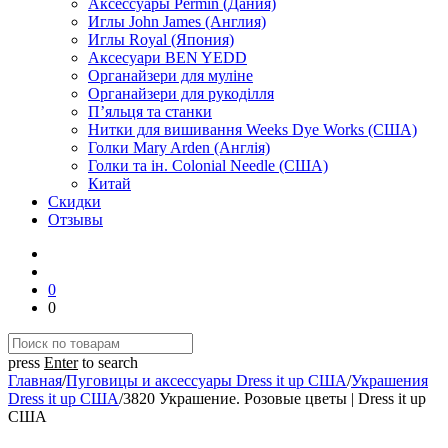
Аксессуары Permin (Дания)
Иглы John James (Англия)
Иглы Royal (Япония)
Аксесуари BEN YEDD
Органайзери для муліне
Органайзери для рукоділля
П’яльця та станки
Нитки для вишивання Weeks Dye Works (США)
Голки Mary Arden (Англія)
Голки та ін. Colonial Needle (США)
Китай
Скидки
Отзывы
0
0
press
Enter
to search
Главная
/
Пуговицы и аксессуары Dress it up США
/
Украшения
Dress it up США
/
3820 Украшение. Розовые цветы | Dress it up
США