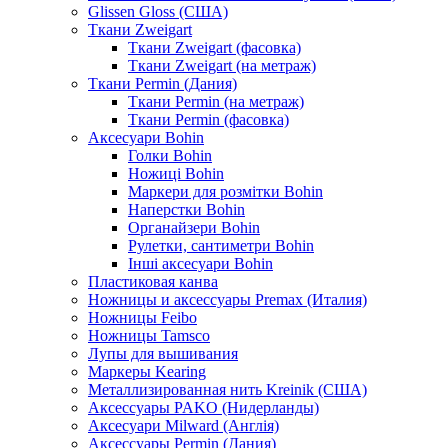
Glissen Gloss (США)
Ткани Zweigart
Ткани Zweigart (фасовка)
Ткани Zweigart (на метраж)
Ткани Permin (Дания)
Ткани Permin (на метраж)
Ткани Permin (фасовка)
Аксесуари Bohin
Голки Bohin
Ножиці Bohin
Маркери для розмітки Bohin
Наперстки Bohin
Органайзери Bohin
Рулетки, сантиметри Bohin
Інші аксесуари Bohin
Пластиковая канва
Ножницы и аксессуары Premax (Италия)
Ножницы Feibo
Ножницы Tamsco
Лупы для вышивания
Маркеры Kearing
Металлизированная нить Kreinik (США)
Аксессуары PAKO (Нидерланды)
Аксесуари Milward (Англія)
Аксессуары Permin (Дания)