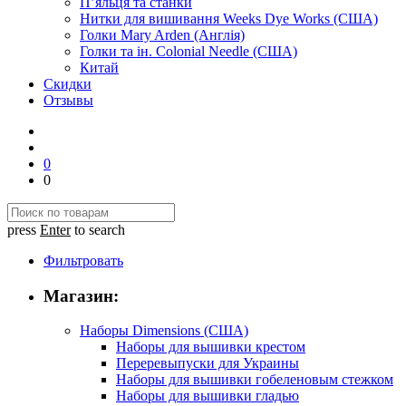
П’яльця та станки
Нитки для вишивання Weeks Dye Works (США)
Голки Mary Arden (Англія)
Голки та ін. Colonial Needle (США)
Китай
Скидки
Отзывы
0
0
press
Enter
to search
Фильтровать
Магазин:
Наборы Dimensions (США)
Наборы для вышивки крестом
Переревыпуски для Украины
Наборы для вышивки гобеленовым стежком
Наборы для вышивки гладью