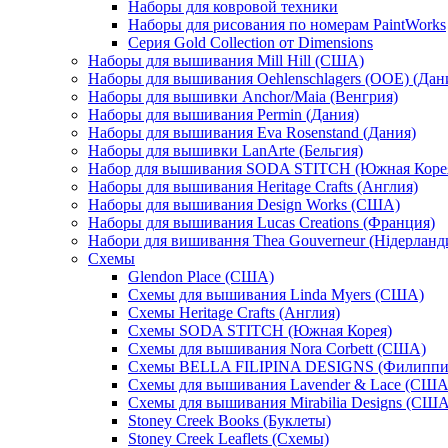
Наборы для ковровой техники
Наборы для рисования по номерам PaintWorks
Серия Gold Collection от Dimensions
Наборы для вышивания Mill Hill (США)
Наборы для вышивания Oehlenschlagers (OOE) (Дан
Наборы для вышивки Anchor/Maia (Венгрия)
Наборы для вышивания Permin (Дания)
Наборы для вышивания Eva Rosenstand (Дания)
Наборы для вышивки LanArte (Бельгия)
Набор для вышивания SODA STITCH (Южная Коре
Наборы для вышивания Heritage Crafts (Англия)
Наборы для вышивания Design Works (США)
Наборы для вышивания Lucas Creations (Франция)
Набори для вишивання Thea Gouverneur (Нідерланд
Схемы
Glendon Place (США)
Схемы для вышивания Linda Myers (США)
Схемы Heritage Crafts (Англия)
Схемы SODA STITCH (Южная Корея)
Схемы для вышивания Nora Corbett (США)
Схемы BELLA FILIPINA DESIGNS (Филипп
Схемы для вышивания Lavender & Lace (США
Схемы для вышивания Mirabilia Designs (США
Stoney Creek Books (Буклеты)
Stoney Creek Leaflets (Схемы)