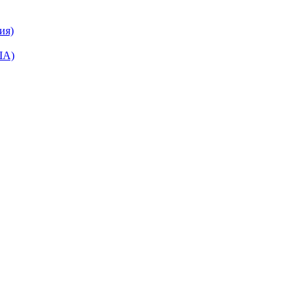
ия)
ША)