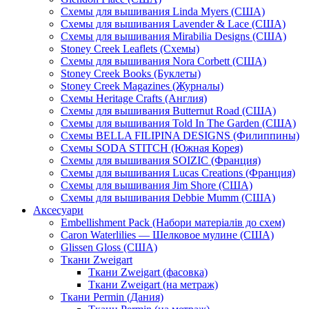
Схемы для вышивания Linda Myers (США)
Схемы для вышивания Lavender & Lace (США)
Схемы для вышивания Mirabilia Designs (США)
Stoney Creek Leaflets (Схемы)
Схемы для вышивания Nora Corbett (США)
Stoney Creek Books (Буклеты)
Stoney Creek Magazines (Журналы)
Схемы Heritage Crafts (Англия)
Схемы для вышивания Butternut Road (США)
Схемы для вышивания Told In The Garden (США)
Схемы BELLA FILIPINA DESIGNS (Филиппины)
Схемы SODA STITCH (Южная Корея)
Схемы для вышивания SOIZIC (Франция)
Схемы для вышивания Lucas Creations (Франция)
Схемы для вышивания Jim Shore (США)
Схемы для вышивания Debbie Mumm (США)
Аксесуари
Embellishment Pack (Набори матеріалів до схем)
Caron Waterlilies — Шелковое мулине (США)
Glissen Gloss (США)
Ткани Zweigart
Ткани Zweigart (фасовка)
Ткани Zweigart (на метраж)
Ткани Permin (Дания)