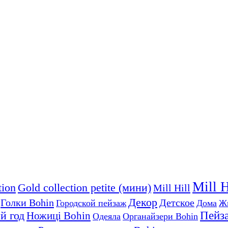
Mill 
tion
Gold collection petite (мини)
Mill Hill
Декор
Голки Bohin
Детское
Городской пейзаж
Дома
Ж
й год
Пейз
Ножиці Bohin
Одеяла
Органайзери Bohin