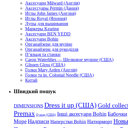
Аксесуари Milward (Англія)
Аксессуары Permin (Дания)
Иглы John James (Англия)
Иглы Royal (Япония)
Лупы для вышивания
Маркеры Kearing
Аксесуари BEN YEDD
Аксесуари Bohin
Органайзери для муліне
Органайзери для рукоділля
П’яльця та станки
Caron Waterlilies — Шелковое мулине (США)
Glissen Gloss (США)
Голки Mary Arden (Англія)
Голки та ін. Colonial Needle (США)
Китай
Швидкий пошук
Dress it up (США)
Gold collec
DIMENSIONS
Premax
Інші аксесуари Bohin
Бабочки
Q-snap (США)
Новы
Надписи
Море
Натюрморт
Наперстки Bohin