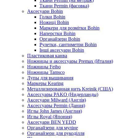
Ткани Permin (на метраж)
Ткани Permin (фасовка)
Аксесуари Bohin
Голки Bohin
Ножиці Bohin
Маркери для розмітки Bohin
Наперстки Bohin
Органайзери Bohin
Рулетки, сантиметри Bohin
Інші аксесуари Bohin
Пластиковая канва
Ножницы и аксессуары Premax (Италия)
Ножницы Feibo
Ножницы Tamsco
Лупы для вышивания
Маркеры Kearing
Металлизированная нить Kreinik (США)
Аксессуары PAKO (Нидерланды)
Аксесуари Milward (Англія)
Аксессуары Permin (Дания)
Иглы John James (Англия)
Иглы Royal (Япония)
Аксесуари BEN YEDD
Органайзери для муліне
Органайзери для рукоділля