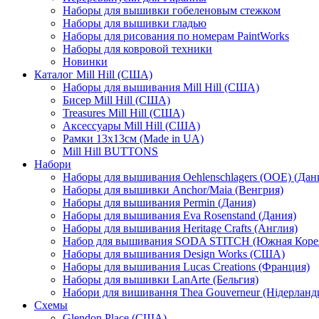
Наборы для вышивки гобеленовым стежком
Наборы для вышивки гладью
Наборы для рисования по номерам PaintWorks
Наборы для ковровой техники
Новинки
Каталог Mill Hill (США)
Наборы для вышивания Mill Hill (США)
Бисер Mill Hill (США)
Treasures Mill Hill (США)
Аксессуары Mill Hill (США)
Рамки 13х13см (Made in UA)
Mill Hill BUTTONS
Набори
Наборы для вышивания Oehlenschlagers (OOE) (Дан
Наборы для вышивки Anchor/Maia (Венгрия)
Наборы для вышивания Permin (Дания)
Наборы для вышивания Eva Rosenstand (Дания)
Наборы для вышивания Heritage Crafts (Англия)
Набор для вышивания SODA STITCH (Южная Коре
Наборы для вышивания Design Works (США)
Наборы для вышивания Lucas Creations (Франция)
Наборы для вышивки LanArte (Бельгия)
Набори для вишивання Thea Gouverneur (Нідерланд
Схемы
Glendon Place (США)