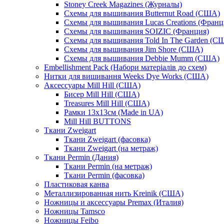
Stoney Creek Magazines (Журналы)
Схемы для вышивания Butternut Road (США)
Схемы для вышивания Lucas Creations (Франц
Схемы для вышивания SOIZIC (Франция)
Схемы для вышивания Told In The Garden (С
Схемы для вышивания Jim Shore (США)
Схемы для вышивания Debbie Mumm (США)
Embellishment Pack (Набори матеріалів до схем)
Нитки для вишивання Weeks Dye Works (США)
Аксессуары Mill Hill (США)
Бисер Mill Hill (США)
Treasures Mill Hill (США)
Рамки 13х13см (Made in UA)
Mill Hill BUTTONS
Ткани Zweigart
Ткани Zweigart (фасовка)
Ткани Zweigart (на метраж)
Ткани Permin (Дания)
Ткани Permin (на метраж)
Ткани Permin (фасовка)
Пластиковая канва
Металлизированная нить Kreinik (США)
Ножницы и аксессуары Premax (Италия)
Ножницы Tamsco
Ножницы Feibo