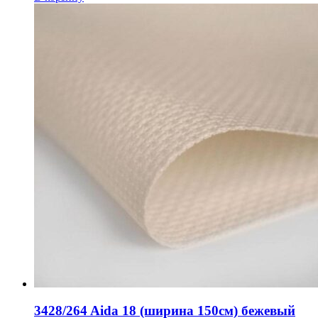
3428/264 Aida 18 (ширина 150см) бежевый