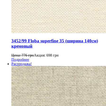
3452/99 Floba superfine 35 (ширина 140см)
кремовый
Цена:
776
грн
Акция:
698
грн
Подробнее
Распродажа!