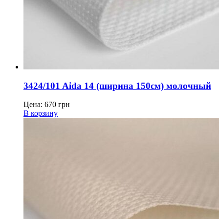
3424/101 Aida 14 (ширина 150см) молочный
Цена:
670
грн
В корзину