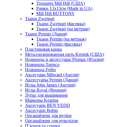
Treasures Mill Hill (США)
Рамки 13х13см (Made in UA)
Mill Hill BUTTONS
Ткани Zweigart
Ткани Zweigart (фасовка)
Ткани Zweigart (на метраж)
Ткани Permin (Дания)
Ткани Permin (на метраж)
Ткани Permin (фасовка)
Пластиковая канва
Металлизированная нить Kreinik (США)
Ножницы и аксессуары Premax (Италия)
Ножницы Tamsco
Ножницы Feibo
Аксесуари Milward (Англія)
Аксессуары Permin (Дания)
Иглы John James (Англия)
Иглы Royal (Япония)
Лупы для вышивания
Маркеры Kearing
Аксесуари BEN YEDD
Аксесуари Bohin
Органайзери для муліне
Органайзери для рукоділля
П’яльця та станки