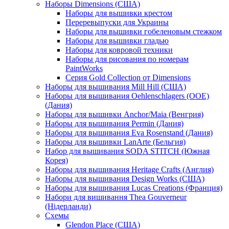
Наборы Dimensions (США)
Наборы для вышивки крестом
Переревыпуски для Украины
Наборы для вышивки гобеленовым стежком
Наборы для вышивки гладью
Наборы для ковровой техники
Наборы для рисования по номерам
PaintWorks
Серия Gold Collection от Dimensions
Наборы для вышивания Mill Hill (США)
Наборы для вышивания Oehlenschlagers (OOE)
(Дания)
Наборы для вышивки Anchor/Maia (Венгрия)
Наборы для вышивания Permin (Дания)
Наборы для вышивания Eva Rosenstand (Дания)
Наборы для вышивки LanArte (Бельгия)
Набор для вышивания SODA STITCH (Южная
Корея)
Наборы для вышивания Heritage Crafts (Англия)
Наборы для вышивания Design Works (США)
Наборы для вышивания Lucas Creations (Франция)
Набори для вишивання Thea Gouverneur
(Нідерланди)
Схемы
Glendon Place (США)