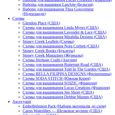
Наборы для вышивки LanArte (Бельгия)
Набори для вишивання Thea Gouverneur
(Нідерланди)
Схемы
Glendon Place (США)
Схемы для вышивания Linda Myers (США)
Схемы для вышивания Lavender & Lace (США)
Схемы для вышивания Mirabilia Designs (США)
Stoney Creek Leaflets (Схемы)
Схемы для вышивания Nora Corbett (США)
Stoney Creek Books (Буклеты)
Stoney Creek Magazines (Журналы)
Схемы Heritage Crafts (Англия)
Схемы для вышивания Butternut Road (США)
Схемы для вышивания Told In The Garden (США)
Схемы BELLA FILIPINA DESIGNS (Филиппины)
Схемы SODA STITCH (Южная Корея)
Схемы для вышивания SOIZIC (Франция)
Схемы для вышивания Lucas Creations (Франция)
Схемы для вышивания Jim Shore (США)
Схемы для вышивания Debbie Mumm (США)
Аксесуари
Embellishment Pack (Набори матеріалів до схем)
Caron Waterlilies — Шелковое мулине (США)