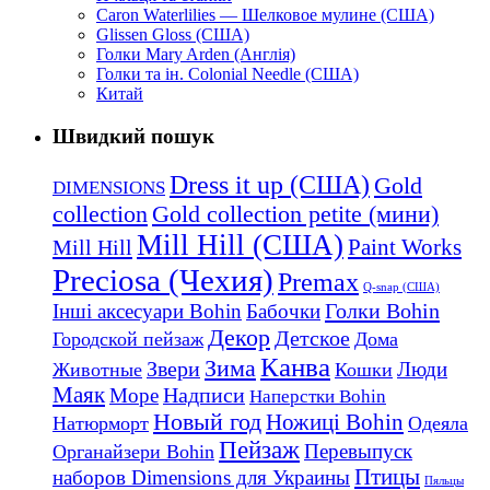
Caron Waterlilies — Шелковое мулине (США)
Glissen Gloss (США)
Голки Mary Arden (Англія)
Голки та ін. Colonial Needle (США)
Китай
Швидкий пошук
Dress it up (США)
Gold
DIMENSIONS
collection
Gold collection petite (мини)
Mill Hill (США)
Mill Hill
Paint Works
Preciosa (Чехия)
Premax
Q-snap (США)
Голки Bohin
Інші аксесуари Bohin
Бабочки
Декор
Детское
Городской пейзаж
Дома
Канва
Зима
Звери
Люди
Животные
Кошки
Маяк
Надписи
Море
Наперстки Bohin
Новый год
Ножиці Bohin
Натюрморт
Одеяла
Пейзаж
Перевыпуск
Органайзери Bohin
Птицы
наборов Dimensions для Украины
Пяльцы