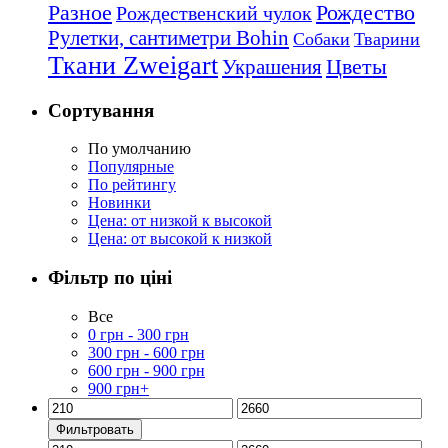
Рождество
Разное
Рождественский чулок
Рулетки, сантиметри Bohin
Собаки
Тварини
Ткани Zweigart
Цветы
Украшения
Сортування
По умолчанию
Популярные
По рейтингу
Новинки
Цена: от низкой к высокой
Цена: от высокой к низкой
Фільтр по ціні
Все
0
грн
-
300
грн
300
грн
-
600
грн
600
грн
-
900
грн
900
грн
+
Фильтровать