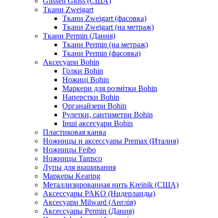
Glissen Gloss (США)
Ткани Zweigart
Ткани Zweigart (фасовка)
Ткани Zweigart (на метраж)
Ткани Permin (Дания)
Ткани Permin (на метраж)
Ткани Permin (фасовка)
Аксесуари Bohin
Голки Bohin
Ножиці Bohin
Маркери для розмітки Bohin
Наперстки Bohin
Органайзери Bohin
Рулетки, сантиметри Bohin
Інші аксесуари Bohin
Пластиковая канва
Ножницы и аксессуары Premax (Италия)
Ножницы Feibo
Ножницы Tamsco
Лупы для вышивания
Маркеры Kearing
Металлизированная нить Kreinik (США)
Аксессуары PAKO (Нидерланды)
Аксесуари Milward (Англія)
Аксессуары Permin (Дания)