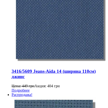
3416/5609 Jeans-Aida 14 (ширина 110см)
джинс
Цена:
449
грн
Акция:
404
грн
Подробнее
Распродажа!