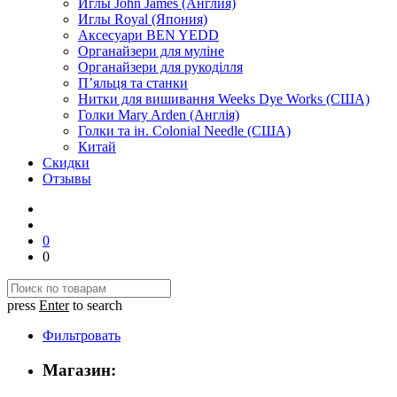
Иглы John James (Англия)
Иглы Royal (Япония)
Аксесуари BEN YEDD
Органайзери для муліне
Органайзери для рукоділля
П’яльця та станки
Нитки для вишивання Weeks Dye Works (США)
Голки Mary Arden (Англія)
Голки та ін. Colonial Needle (США)
Китай
Скидки
Отзывы
0
0
press
Enter
to search
Фильтровать
Магазин: