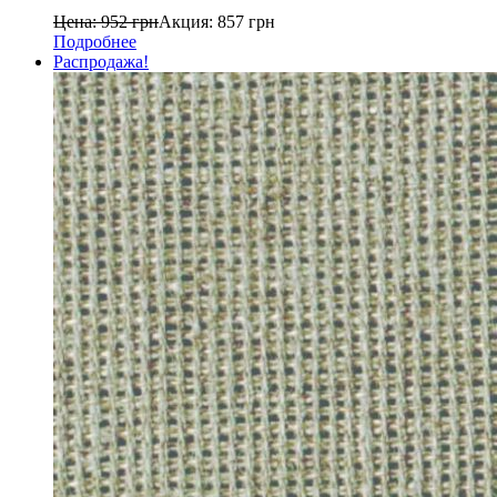
Цена:
952
грн
Акция:
857
грн
Подробнее
Распродажа!