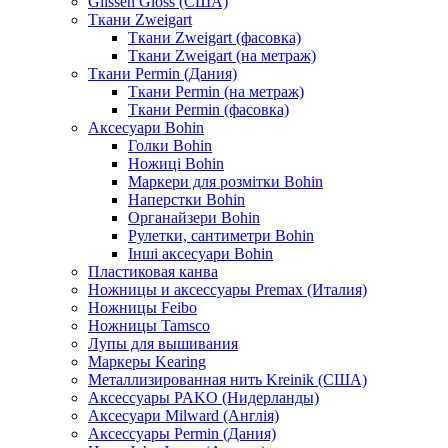
Glissen Gloss (США)
Ткани Zweigart
Ткани Zweigart (фасовка)
Ткани Zweigart (на метраж)
Ткани Permin (Дания)
Ткани Permin (на метраж)
Ткани Permin (фасовка)
Аксесуари Bohin
Голки Bohin
Ножиці Bohin
Маркери для розмітки Bohin
Наперстки Bohin
Органайзери Bohin
Рулетки, сантиметри Bohin
Інші аксесуари Bohin
Пластиковая канва
Ножницы и аксессуары Premax (Италия)
Ножницы Feibo
Ножницы Tamsco
Лупы для вышивания
Маркеры Kearing
Металлизированная нить Kreinik (США)
Аксессуары PAKO (Нидерланды)
Аксесуари Milward (Англія)
Аксессуары Permin (Дания)