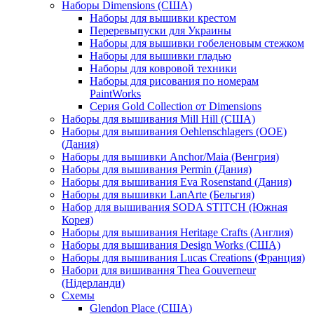
Наборы Dimensions (США)
Наборы для вышивки крестом
Переревыпуски для Украины
Наборы для вышивки гобеленовым стежком
Наборы для вышивки гладью
Наборы для ковровой техники
Наборы для рисования по номерам
PaintWorks
Серия Gold Collection от Dimensions
Наборы для вышивания Mill Hill (США)
Наборы для вышивания Oehlenschlagers (OOE)
(Дания)
Наборы для вышивки Anchor/Maia (Венгрия)
Наборы для вышивания Permin (Дания)
Наборы для вышивания Eva Rosenstand (Дания)
Наборы для вышивки LanArte (Бельгия)
Набор для вышивания SODA STITCH (Южная
Корея)
Наборы для вышивания Heritage Crafts (Англия)
Наборы для вышивания Design Works (США)
Наборы для вышивания Lucas Creations (Франция)
Набори для вишивання Thea Gouverneur
(Нідерланди)
Схемы
Glendon Place (США)