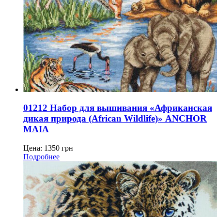
01212 Набор для вышивания «Африканская
дикая природа (African Wildlife)» ANCHOR
MAIA
Цена:
1350
грн
Подробнее