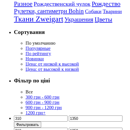
Рождество
Разное
Рождественский чулок
Рулетки, сантиметри Bohin
Собаки
Тварини
Ткани Zweigart
Цветы
Украшения
Сортування
По умолчанию
Популярные
По рейтингу
Новинки
Цена: от низкой к высокой
Цена: от высокой к низкой
Фільтр по ціні
Все
300
грн
-
600
грн
600
грн
-
900
грн
900
грн
-
1200
грн
1200
грн
+
Фильтровать