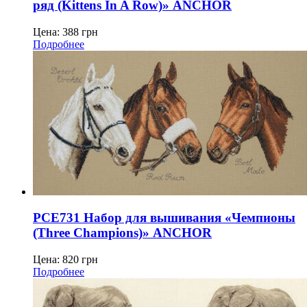
ряд (Kittens In A Row)» ANCHOR
Цена:
388
грн
Подробнее
PCE731 Набор для вышивания «Чемпионы
(Three Champions)» ANCHOR
Цена:
820
грн
Подробнее