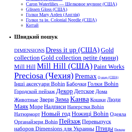
Caron Waterlilies — Шелковое мулине (США)
Glissen Gloss (США)
Голки Mary Arden (Англія)
Голки та ін. Colonial Needle (США)
Китай
Швидкий пошук
Dress it up (США)
Gold
DIMENSIONS
collection
Gold collection petite (мини)
Mill Hill (США)
Mill Hill
Paint Works
Preciosa (Чехия)
Premax
Q-snap (США)
Голки Bohin
Інші аксесуари Bohin
Бабочки
Декор
Детское
Городской пейзаж
Дома
Канва
Зима
Звери
Люди
Животные
Кошки
Маяк
Надписи
Море
Наперстки Bohin
Новый год
Ножиці Bohin
Натюрморт
Одеяла
Пейзаж
Перевыпуск
Органайзери Bohin
Птицы
наборов Dimensions для Украины
Пяльцы