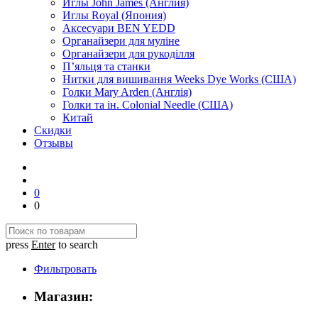
Иглы John James (Англия)
Иглы Royal (Япония)
Аксесуари BEN YEDD
Органайзери для муліне
Органайзери для рукоділля
П’яльця та станки
Нитки для вишивання Weeks Dye Works (США)
Голки Mary Arden (Англія)
Голки та ін. Colonial Needle (США)
Китай
Скидки
Отзывы
0
0
press
Enter
to search
Фильтровать
Магазин: