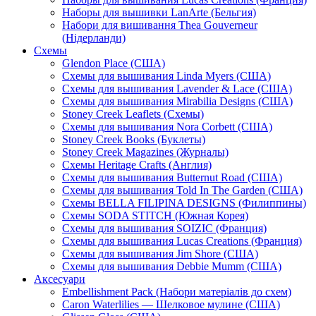
Наборы для вышивки LanArte (Бельгия)
Набори для вишивання Thea Gouverneur
(Нідерланди)
Схемы
Glendon Place (США)
Схемы для вышивания Linda Myers (США)
Схемы для вышивания Lavender & Lace (США)
Схемы для вышивания Mirabilia Designs (США)
Stoney Creek Leaflets (Схемы)
Схемы для вышивания Nora Corbett (США)
Stoney Creek Books (Буклеты)
Stoney Creek Magazines (Журналы)
Схемы Heritage Crafts (Англия)
Схемы для вышивания Butternut Road (США)
Схемы для вышивания Told In The Garden (США)
Схемы BELLA FILIPINA DESIGNS (Филиппины)
Схемы SODA STITCH (Южная Корея)
Схемы для вышивания SOIZIC (Франция)
Схемы для вышивания Lucas Creations (Франция)
Схемы для вышивания Jim Shore (США)
Схемы для вышивания Debbie Mumm (США)
Аксесуари
Embellishment Pack (Набори матеріалів до схем)
Caron Waterlilies — Шелковое мулине (США)