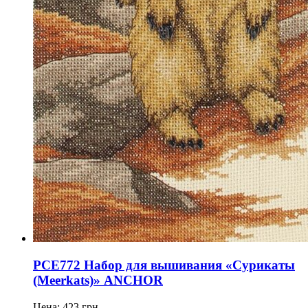
PCE772 Набор для вышивания «Сурикаты
(Meerkats)» ANCHOR
Цена:
423
грн