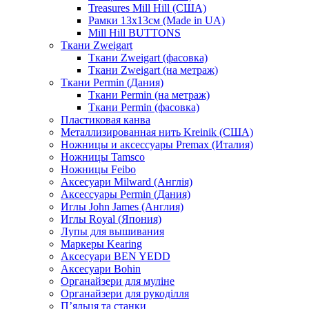
Treasures Mill Hill (США)
Рамки 13х13см (Made in UA)
Mill Hill BUTTONS
Ткани Zweigart
Ткани Zweigart (фасовка)
Ткани Zweigart (на метраж)
Ткани Permin (Дания)
Ткани Permin (на метраж)
Ткани Permin (фасовка)
Пластиковая канва
Металлизированная нить Kreinik (США)
Ножницы и аксессуары Premax (Италия)
Ножницы Tamsco
Ножницы Feibo
Аксесуари Milward (Англія)
Аксессуары Permin (Дания)
Иглы John James (Англия)
Иглы Royal (Япония)
Лупы для вышивания
Маркеры Kearing
Аксесуари BEN YEDD
Аксесуари Bohin
Органайзери для муліне
Органайзери для рукоділля
П’яльця та станки