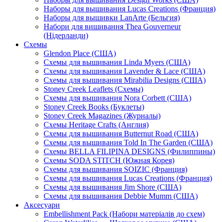
Наборы для вышивания Lucas Creations (Франция)
Наборы для вышивки LanArte (Бельгия)
Набори для вишивання Thea Gouverneur
(Нідерланди)
Схемы
Glendon Place (США)
Схемы для вышивания Linda Myers (США)
Схемы для вышивания Lavender & Lace (США)
Схемы для вышивания Mirabilia Designs (США)
Stoney Creek Leaflets (Схемы)
Схемы для вышивания Nora Corbett (США)
Stoney Creek Books (Буклеты)
Stoney Creek Magazines (Журналы)
Схемы Heritage Crafts (Англия)
Схемы для вышивания Butternut Road (США)
Схемы для вышивания Told In The Garden (США)
Схемы BELLA FILIPINA DESIGNS (Филиппины)
Схемы SODA STITCH (Южная Корея)
Схемы для вышивания SOIZIC (Франция)
Схемы для вышивания Lucas Creations (Франция)
Схемы для вышивания Jim Shore (США)
Схемы для вышивания Debbie Mumm (США)
Аксесуари
Embellishment Pack (Набори матеріалів до схем)