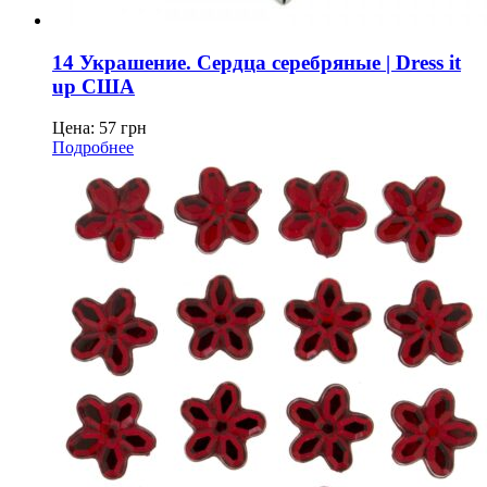
14 Украшение. Сердца серебряные | Dress it
up США
Цена:
57
грн
Подробнее