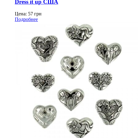
Dress it up США
Цена:
57
грн
Подробнее