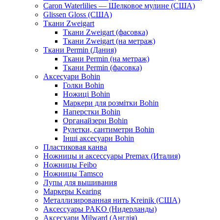
Caron Waterlilies — Шелковое мулине (США)
Glissen Gloss (США)
Ткани Zweigart
Ткани Zweigart (фасовка)
Ткани Zweigart (на метраж)
Ткани Permin (Дания)
Ткани Permin (на метраж)
Ткани Permin (фасовка)
Аксесуари Bohin
Голки Bohin
Ножиці Bohin
Маркери для розмітки Bohin
Наперстки Bohin
Органайзери Bohin
Рулетки, сантиметри Bohin
Інші аксесуари Bohin
Пластиковая канва
Ножницы и аксессуары Premax (Италия)
Ножницы Feibo
Ножницы Tamsco
Лупы для вышивания
Маркеры Kearing
Металлизированная нить Kreinik (США)
Аксессуары PAKO (Нидерланды)
Аксесуари Milward (Англія)