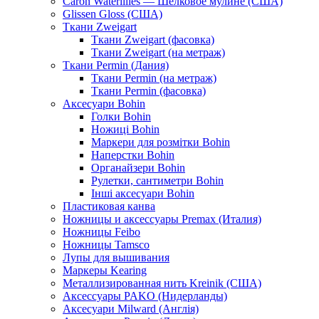
Caron Waterlilies — Шелковое мулине (США)
Glissen Gloss (США)
Ткани Zweigart
Ткани Zweigart (фасовка)
Ткани Zweigart (на метраж)
Ткани Permin (Дания)
Ткани Permin (на метраж)
Ткани Permin (фасовка)
Аксесуари Bohin
Голки Bohin
Ножиці Bohin
Маркери для розмітки Bohin
Наперстки Bohin
Органайзери Bohin
Рулетки, сантиметри Bohin
Інші аксесуари Bohin
Пластиковая канва
Ножницы и аксессуары Premax (Италия)
Ножницы Feibo
Ножницы Tamsco
Лупы для вышивания
Маркеры Kearing
Металлизированная нить Kreinik (США)
Аксессуары PAKO (Нидерланды)
Аксесуари Milward (Англія)