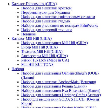
Каталог Dimensions (США)
Наборы для вышивки крестом
Переревыпуски для Украины
Наборы для вышивки гобеленовым стежком
Наборы для вышивки гладью
Наборы для рисования по номерам PaintWorks
Наборы для ковровой техники
Новинки
Каталог Mill Hill (США)
Наборы для вышивания Mill Hill (США)
Бисер Mill Hill (США)
Treasures Mill Hill (США)
Аксессуары Mill Hill (США)
Рамки 13х13см (Made in UA)
Mill Hill BUTTONS
Набори
Наборы для вышивания Oehlenschlagers (OOE)
(Дания)
Наборы для вышивки Anchor/Maia (Венгрия)
Наборы для вышивания Permin (Дания)
Наборы для вышивания Eva Rosenstand (Дания)
Наборы для вышивания Heritage Crafts (Англия)
Набор для вышивания SODA STITCH (Южная
Корея)
Наборы для вышивания Design Works (США)