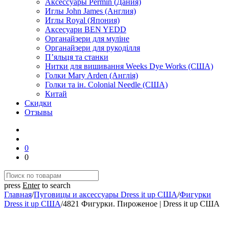
Аксессуары Permin (Дания)
Иглы John James (Англия)
Иглы Royal (Япония)
Аксесуари BEN YEDD
Органайзери для муліне
Органайзери для рукоділля
П’яльця та станки
Нитки для вишивання Weeks Dye Works (США)
Голки Mary Arden (Англія)
Голки та ін. Colonial Needle (США)
Китай
Скидки
Отзывы
0
0
press
Enter
to search
Главная
/
Пуговицы и аксессуары Dress it up США
/
Фигурки
Dress it up США
/
4821 Фигурки. Пироженое | Dress it up США