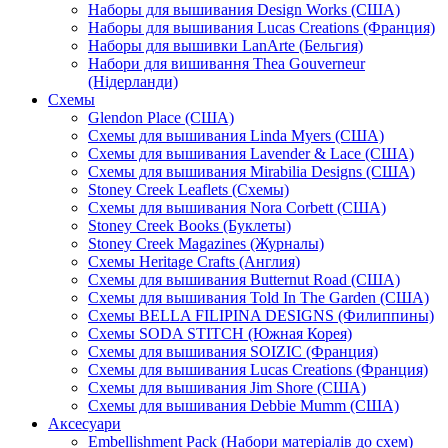
Наборы для вышивания Design Works (США)
Наборы для вышивания Lucas Creations (Франция)
Наборы для вышивки LanArte (Бельгия)
Набори для вишивання Thea Gouverneur
(Нідерланди)
Схемы
Glendon Place (США)
Схемы для вышивания Linda Myers (США)
Схемы для вышивания Lavender & Lace (США)
Схемы для вышивания Mirabilia Designs (США)
Stoney Creek Leaflets (Схемы)
Схемы для вышивания Nora Corbett (США)
Stoney Creek Books (Буклеты)
Stoney Creek Magazines (Журналы)
Схемы Heritage Crafts (Англия)
Схемы для вышивания Butternut Road (США)
Схемы для вышивания Told In The Garden (США)
Схемы BELLA FILIPINA DESIGNS (Филиппины)
Схемы SODA STITCH (Южная Корея)
Схемы для вышивания SOIZIC (Франция)
Схемы для вышивания Lucas Creations (Франция)
Схемы для вышивания Jim Shore (США)
Схемы для вышивания Debbie Mumm (США)
Аксесуари
Embellishment Pack (Набори матеріалів до схем)