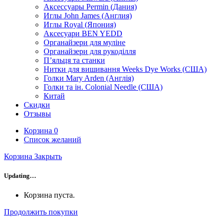
Аксессуары Permin (Дания)
Иглы John James (Англия)
Иглы Royal (Япония)
Аксесуари BEN YEDD
Органайзери для муліне
Органайзери для рукоділля
П’яльця та станки
Нитки для вишивання Weeks Dye Works (США)
Голки Mary Arden (Англія)
Голки та ін. Colonial Needle (США)
Китай
Скидки
Отзывы
Корзина
0
Список желаний
Корзина
Закрыть
Updating…
Корзина пуста.
Продолжить покупки