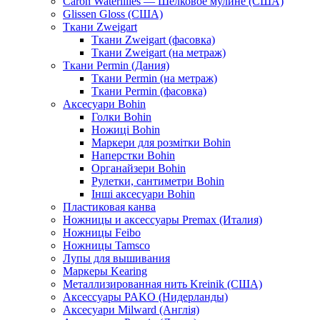
Caron Waterlilies — Шелковое мулине (США)
Glissen Gloss (США)
Ткани Zweigart
Ткани Zweigart (фасовка)
Ткани Zweigart (на метраж)
Ткани Permin (Дания)
Ткани Permin (на метраж)
Ткани Permin (фасовка)
Аксесуари Bohin
Голки Bohin
Ножиці Bohin
Маркери для розмітки Bohin
Наперстки Bohin
Органайзери Bohin
Рулетки, сантиметри Bohin
Інші аксесуари Bohin
Пластиковая канва
Ножницы и аксессуары Premax (Италия)
Ножницы Feibo
Ножницы Tamsco
Лупы для вышивания
Маркеры Kearing
Металлизированная нить Kreinik (США)
Аксессуары PAKO (Нидерланды)
Аксесуари Milward (Англія)