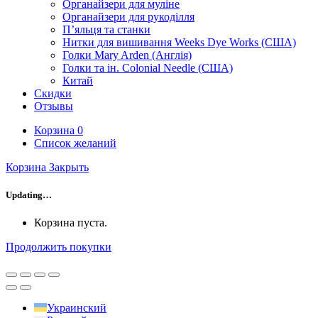
Органайзери для муліне
Органайзери для рукоділля
П’яльця та станки
Нитки для вишивання Weeks Dye Works (США)
Голки Mary Arden (Англія)
Голки та ін. Colonial Needle (США)
Китай
Скидки
Отзывы
Корзина
0
Список желаний
Корзина
Закрыть
Updating…
Корзина пуста.
Продолжить покупки
Украинский