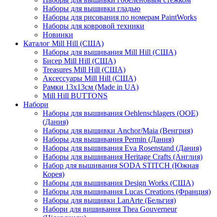
Наборы для вышивки гладью
Наборы для рисования по номерам PaintWorks
Наборы для ковровой техники
Новинки
Каталог Mill Hill (США)
Наборы для вышивания Mill Hill (США)
Бисер Mill Hill (США)
Treasures Mill Hill (США)
Аксессуары Mill Hill (США)
Рамки 13х13см (Made in UA)
Mill Hill BUTTONS
Набори
Наборы для вышивания Oehlenschlagers (OOE)
(Дания)
Наборы для вышивки Anchor/Maia (Венгрия)
Наборы для вышивания Permin (Дания)
Наборы для вышивания Eva Rosenstand (Дания)
Наборы для вышивания Heritage Crafts (Англия)
Набор для вышивания SODA STITCH (Южная
Корея)
Наборы для вышивания Design Works (США)
Наборы для вышивания Lucas Creations (Франция)
Наборы для вышивки LanArte (Бельгия)
Набори для вишивання Thea Gouverneur