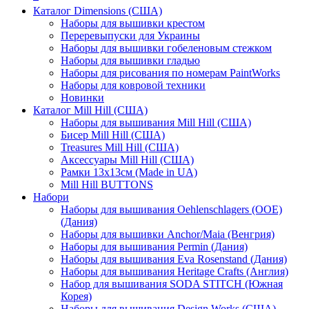
Каталог Dimensions (США)
Наборы для вышивки крестом
Переревыпуски для Украины
Наборы для вышивки гобеленовым стежком
Наборы для вышивки гладью
Наборы для рисования по номерам PaintWorks
Наборы для ковровой техники
Новинки
Каталог Mill Hill (США)
Наборы для вышивания Mill Hill (США)
Бисер Mill Hill (США)
Treasures Mill Hill (США)
Аксессуары Mill Hill (США)
Рамки 13х13см (Made in UA)
Mill Hill BUTTONS
Набори
Наборы для вышивания Oehlenschlagers (OOE)
(Дания)
Наборы для вышивки Anchor/Maia (Венгрия)
Наборы для вышивания Permin (Дания)
Наборы для вышивания Eva Rosenstand (Дания)
Наборы для вышивания Heritage Crafts (Англия)
Набор для вышивания SODA STITCH (Южная
Корея)
Наборы для вышивания Design Works (США)