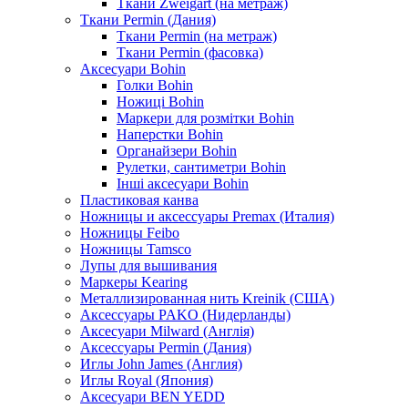
Ткани Zweigart (на метраж)
Ткани Permin (Дания)
Ткани Permin (на метраж)
Ткани Permin (фасовка)
Аксесуари Bohin
Голки Bohin
Ножиці Bohin
Маркери для розмітки Bohin
Наперстки Bohin
Органайзери Bohin
Рулетки, сантиметри Bohin
Інші аксесуари Bohin
Пластиковая канва
Ножницы и аксессуары Premax (Италия)
Ножницы Feibo
Ножницы Tamsco
Лупы для вышивания
Маркеры Kearing
Металлизированная нить Kreinik (США)
Аксессуары PAKO (Нидерланды)
Аксесуари Milward (Англія)
Аксессуары Permin (Дания)
Иглы John James (Англия)
Иглы Royal (Япония)
Аксесуари BEN YEDD