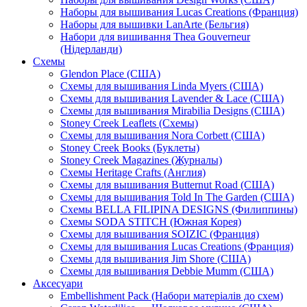
Наборы для вышивания Lucas Creations (Франция)
Наборы для вышивки LanArte (Бельгия)
Набори для вишивання Thea Gouverneur
(Нідерланди)
Схемы
Glendon Place (США)
Схемы для вышивания Linda Myers (США)
Схемы для вышивания Lavender & Lace (США)
Схемы для вышивания Mirabilia Designs (США)
Stoney Creek Leaflets (Схемы)
Схемы для вышивания Nora Corbett (США)
Stoney Creek Books (Буклеты)
Stoney Creek Magazines (Журналы)
Схемы Heritage Crafts (Англия)
Схемы для вышивания Butternut Road (США)
Схемы для вышивания Told In The Garden (США)
Схемы BELLA FILIPINA DESIGNS (Филиппины)
Схемы SODA STITCH (Южная Корея)
Схемы для вышивания SOIZIC (Франция)
Схемы для вышивания Lucas Creations (Франция)
Схемы для вышивания Jim Shore (США)
Схемы для вышивания Debbie Mumm (США)
Аксесуари
Embellishment Pack (Набори матеріалів до схем)