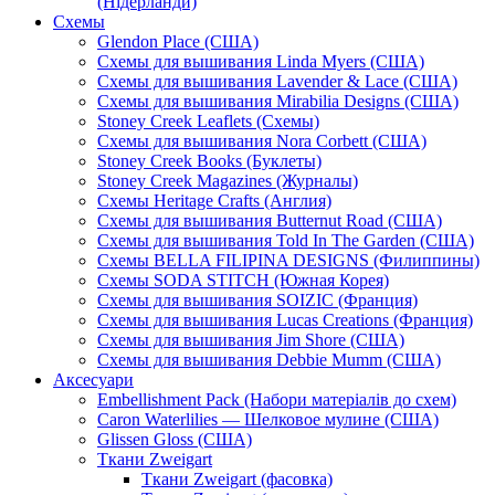
(Нідерланди)
Схемы
Glendon Place (США)
Схемы для вышивания Linda Myers (США)
Схемы для вышивания Lavender & Lace (США)
Схемы для вышивания Mirabilia Designs (США)
Stoney Creek Leaflets (Схемы)
Схемы для вышивания Nora Corbett (США)
Stoney Creek Books (Буклеты)
Stoney Creek Magazines (Журналы)
Схемы Heritage Crafts (Англия)
Схемы для вышивания Butternut Road (США)
Схемы для вышивания Told In The Garden (США)
Схемы BELLA FILIPINA DESIGNS (Филиппины)
Схемы SODA STITCH (Южная Корея)
Схемы для вышивания SOIZIC (Франция)
Схемы для вышивания Lucas Creations (Франция)
Схемы для вышивания Jim Shore (США)
Схемы для вышивания Debbie Mumm (США)
Аксесуари
Embellishment Pack (Набори матеріалів до схем)
Caron Waterlilies — Шелковое мулине (США)
Glissen Gloss (США)
Ткани Zweigart
Ткани Zweigart (фасовка)