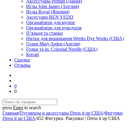
Аксессуары Permin (Дания)
Иглы John James (Англия)
Иглы Royal (Япония)
Аксесуари BEN YEDD
Органайзери для муліне
Органайзери для рукоділля
П’яльця та станки
Нитки для вишивання Weeks Dye Works (США)
Голки Mary Arden (Англія)
Голки та ін. Colonial Needle (США)
Китай
Скидки
Отзывы
0
0
press
Enter
to search
Главная
/
Пуговицы и аксессуары Dress it up США
/
Фигурки
Dress it up США
/
452 Фигурки. Ракушки | Dress it up США