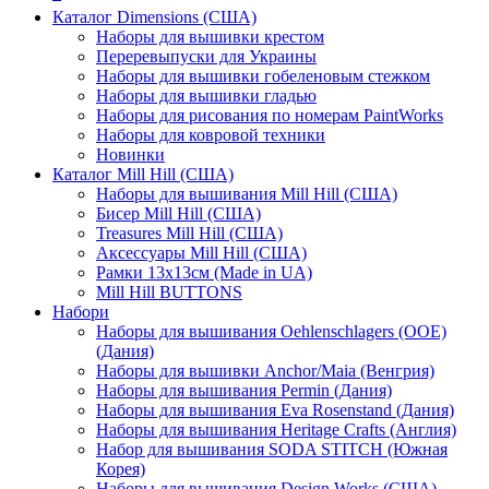
Каталог Dimensions (США)
Наборы для вышивки крестом
Переревыпуски для Украины
Наборы для вышивки гобеленовым стежком
Наборы для вышивки гладью
Наборы для рисования по номерам PaintWorks
Наборы для ковровой техники
Новинки
Каталог Mill Hill (США)
Наборы для вышивания Mill Hill (США)
Бисер Mill Hill (США)
Treasures Mill Hill (США)
Аксессуары Mill Hill (США)
Рамки 13х13см (Made in UA)
Mill Hill BUTTONS
Набори
Наборы для вышивания Oehlenschlagers (OOE)
(Дания)
Наборы для вышивки Anchor/Maia (Венгрия)
Наборы для вышивания Permin (Дания)
Наборы для вышивания Eva Rosenstand (Дания)
Наборы для вышивания Heritage Crafts (Англия)
Набор для вышивания SODA STITCH (Южная
Корея)
Наборы для вышивания Design Works (США)