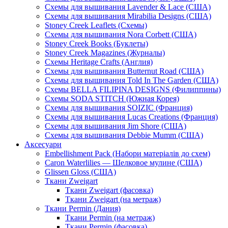
Схемы для вышивания Lavender & Lace (США)
Схемы для вышивания Mirabilia Designs (США)
Stoney Creek Leaflets (Схемы)
Схемы для вышивания Nora Corbett (США)
Stoney Creek Books (Буклеты)
Stoney Creek Magazines (Журналы)
Схемы Heritage Crafts (Англия)
Схемы для вышивания Butternut Road (США)
Схемы для вышивания Told In The Garden (США)
Схемы BELLA FILIPINA DESIGNS (Филиппины)
Схемы SODA STITCH (Южная Корея)
Схемы для вышивания SOIZIC (Франция)
Схемы для вышивания Lucas Creations (Франция)
Схемы для вышивания Jim Shore (США)
Схемы для вышивания Debbie Mumm (США)
Аксесуари
Embellishment Pack (Набори матеріалів до схем)
Caron Waterlilies — Шелковое мулине (США)
Glissen Gloss (США)
Ткани Zweigart
Ткани Zweigart (фасовка)
Ткани Zweigart (на метраж)
Ткани Permin (Дания)
Ткани Permin (на метраж)
Ткани Permin (фасовка)