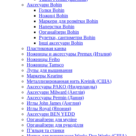
Аксесуари Bohin
Голки Bohin
Ножиці Bohin
Маркери для розмітки Bohin
Наперстки Bohin
Органайзери Bohin
Рулетки, сантиметри Bohin
Інші аксесуари Bohin
Пластиковая канва
Ножницы и аксессуары Premax (Италия)
Ножницы Feibo
Ножницы Tamsco
Лупы для вышивания
Маркеры Kearing
Металлизированная нить Kreinik (США)
Аксессуары PAKO (Нидерланды)
Аксесуари Milward (Англія)
Аксессуары Permin (Дания)
Иглы John James (Англия)
Иглы Royal (Япония)
Аксесуари BEN YEDD
Органайзери для муліне
Органайзери для рукоділля
П’яльця та станки
Нитки для вишивання Weeks Dye Works (США)