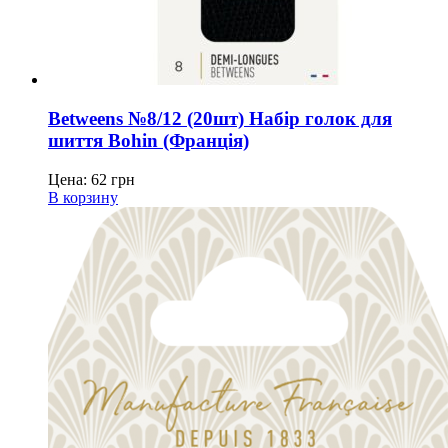
Betweens №8/12 (20шт) Набір голок для
шиття Bohin (Франція)
Цена:
62
грн
В корзину