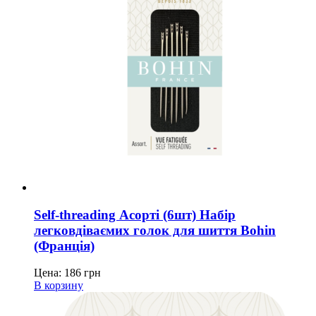
Self-threading Асорті (6шт) Набір
легковдіваємих голок для шиття Bohin
(Франція)
Цена:
186
грн
В корзину