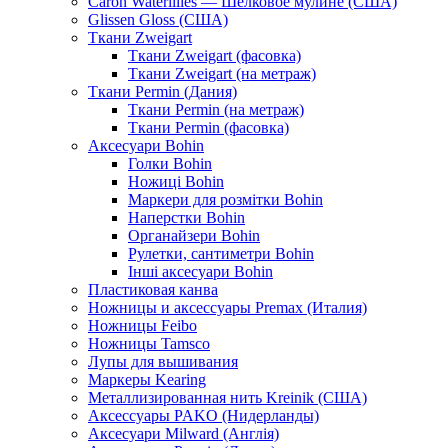
Caron Waterlilies — Шелковое мулине (США)
Glissen Gloss (США)
Ткани Zweigart
Ткани Zweigart (фасовка)
Ткани Zweigart (на метраж)
Ткани Permin (Дания)
Ткани Permin (на метраж)
Ткани Permin (фасовка)
Аксесуари Bohin
Голки Bohin
Ножиці Bohin
Маркери для розмітки Bohin
Наперстки Bohin
Органайзери Bohin
Рулетки, сантиметри Bohin
Інші аксесуари Bohin
Пластиковая канва
Ножницы и аксессуары Premax (Италия)
Ножницы Feibo
Ножницы Tamsco
Лупы для вышивания
Маркеры Kearing
Металлизированная нить Kreinik (США)
Аксессуары PAKO (Нидерланды)
Аксесуари Milward (Англія)