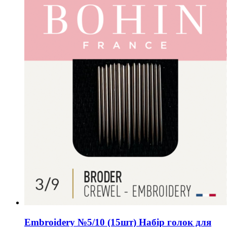
Embroidery №5/10 (15шт) Набір голок для