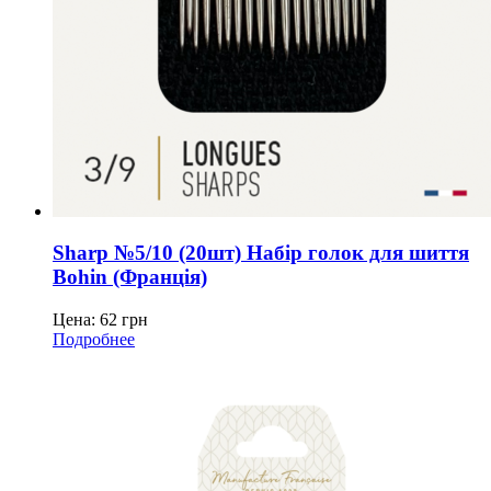
Sharp №5/10 (20шт) Набір голок для шиття
Bohin (Франція)
Цена:
62
грн
Подробнее