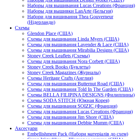
Наборы для вышивания Lucas Creations (Франция)
Наборы для вышивки LanArte (Бельгия)
Набори для вишивання Thea Gouverneur
(Нідерланди)
Схемы
Glendon Place (США)
Схемы для вышивания Linda Myers (США)
Схемы для вышивания Lavender & Lace (США)
Схемы для вышивания Mirabilia Designs (США)
Stoney Creek Leaflets (Схемы)
Схемы для вышивания Nora Corbett (США)
Stoney Creek Books (Буклеты)
Stoney Creek Magazines (Журналы)
Схемы Heritage Crafts (Англия)
Схемы для вышивания Butternut Road (США)
Схемы для вышивания Told In The Garden (США)
Схемы BELLA FILIPINA DESIGNS (Филиппины)
Схемы SODA STITCH (Южная Корея)
Схемы для вышивания SOIZIC (Франция)
Схемы для вышивания Lucas Creations (Франция)
Схемы для вышивания Jim Shore (США)
Схемы для вышивания Debbie Mumm (США)
Аксесуари
Embellishment Pack (Набори матеріалів до схем)