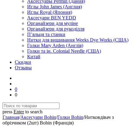
Аксессуары Permin (Дания)
Иглы John James (Англия)
Иглы Royal (Япония)
Аксесуари BEN YEDD
Органайзери для муліне
Органайзери для рукоділля
П’яльця та станки
Нитки для вишивання Weeks Dye Works (США)
Голки Mary Arden (Англія)
Голки та ін. Colonial Needle (США)
Китай
Скидки
Отзывы
0
0
press
Enter
to search
Главная
/
Аксесуари Bohin
/
Голки Bohin
/
Нитковдівач з
обрізчиком (2шт) Bohin (Франція)