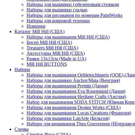
Наборы для вышивки гобеленовым стежком
Наборы для вышивки гладью
Наборы для рисования по номерам PaintWorks
Наборы для ковровой техники
Новинки
Каталог Mill Hill (США)
Наборы для вышивания Mill Hill (США)
Бисер Mill Hill (США)
Treasures Mill Hill (США)
Аксессуары Mill Hill (США)
Рамки 13х13см (Made in UA)
Mill Hill BUTTONS
Набори
Наборы для вышивания Oehlenschlagers (OOE) (Дан
Наборы для вышивки Anchor/Maia (Венгрия)
Наборы для вышивания Permin (Дания)
Наборы для вышивания Eva Rosenstand (Дания)
Наборы для вышивания Heritage Crafts (Англия)
Набор для вышивания SODA STITCH (Южная Коре
Наборы для вышивания Design Works (США)
Наборы для вышивания Lucas Creations (Франция)
Наборы для вышивки LanArte (Бельгия)
Набори для вишивання Thea Gouverneur (Нідерланд
Схемы
Glendon Place (США)