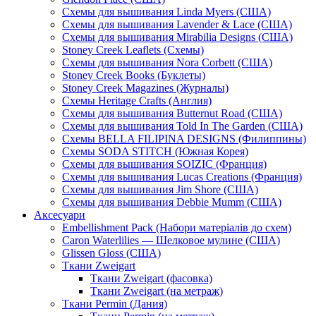
Схемы для вышивания Linda Myers (США)
Схемы для вышивания Lavender & Lace (США)
Схемы для вышивания Mirabilia Designs (США)
Stoney Creek Leaflets (Схемы)
Схемы для вышивания Nora Corbett (США)
Stoney Creek Books (Буклеты)
Stoney Creek Magazines (Журналы)
Схемы Heritage Crafts (Англия)
Схемы для вышивания Butternut Road (США)
Схемы для вышивания Told In The Garden (США)
Схемы BELLA FILIPINA DESIGNS (Филиппины)
Схемы SODA STITCH (Южная Корея)
Схемы для вышивания SOIZIC (Франция)
Схемы для вышивания Lucas Creations (Франция)
Схемы для вышивания Jim Shore (США)
Схемы для вышивания Debbie Mumm (США)
Аксесуари
Embellishment Pack (Набори матеріалів до схем)
Caron Waterlilies — Шелковое мулине (США)
Glissen Gloss (США)
Ткани Zweigart
Ткани Zweigart (фасовка)
Ткани Zweigart (на метраж)
Ткани Permin (Дания)