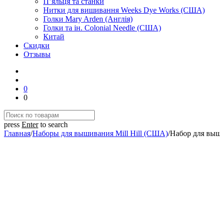
П’яльця та станки
Нитки для вишивання Weeks Dye Works (США)
Голки Mary Arden (Англія)
Голки та ін. Colonial Needle (США)
Китай
Скидки
Отзывы
0
0
press
Enter
to search
Главная
/
Наборы для вышивания Mill Hill (США)
/
Набор для выш