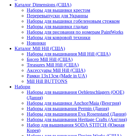
Каталог Dimensions (США)
Наборы для вышивки крестом
Переревыпуски для Украины
Наборы для вышивки гобеленовым стежком
Наборы для вышивки гладью
Наборы для рисования по номерам PaintWorks
Наборы для ковровой техники
Новинки
Каталог Mill Hill (США)
Наборы для вышивания Mill Hill (США)
Бисер Mill Hill (США)
Treasures Mill Hill (США)
Аксессуары Mill Hill (США)
Рамки 13х13см (Made in UA)
Mill Hill BUTTONS
Набори
Наборы для вышивания Oehlenschlagers (OOE)
(Дания)
Наборы для вышивки Anchor/Maia (Венгрия)
Наборы для вышивания Permin (Дания)
Наборы для вышивания Eva Rosenstand (Дания)
Наборы для вышивания Heritage Crafts (Англия)
Набор для вышивания SODA STITCH (Южная
Корея)
Наборы для вышивания Design Works (США)