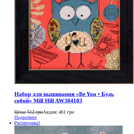
Набор для вышивания «Be You • Будь
собой» Mill Hill AW304103
Цена:
512
грн
Акция:
461
грн
Подробнее
Распродажа!