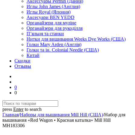
Аксессуары Permin (Дания)
Иглы John James (Англия)
Иглы Royal (Япония)
Аксесуари BEN YEDD
Органайзери для муліне
Органайзери для рукоділля
П’яльця та станки
Нитки для вишивання Weeks Dye Works (США)
Голки Mary Arden (Англія)
Голки та ін. Colonial Needle (США)
Китай
Скидки
Отзывы
0
0
press
Enter
to search
Главная
/
Наборы для вышивания Mill Hill (США)
/
Набор для
вышивания «Red Wagon • Красная каталка» Mill Hill
MH183306