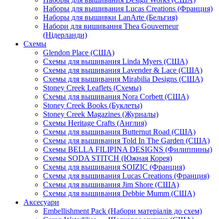
Наборы для вышивания Lucas Creations (Франция)
Наборы для вышивки LanArte (Бельгия)
Набори для вишивання Thea Gouverneur
(Нідерланди)
Схемы
Glendon Place (США)
Схемы для вышивания Linda Myers (США)
Схемы для вышивания Lavender & Lace (США)
Схемы для вышивания Mirabilia Designs (США)
Stoney Creek Leaflets (Схемы)
Схемы для вышивания Nora Corbett (США)
Stoney Creek Books (Буклеты)
Stoney Creek Magazines (Журналы)
Схемы Heritage Crafts (Англия)
Схемы для вышивания Butternut Road (США)
Схемы для вышивания Told In The Garden (США)
Схемы BELLA FILIPINA DESIGNS (Филиппины)
Схемы SODA STITCH (Южная Корея)
Схемы для вышивания SOIZIC (Франция)
Схемы для вышивания Lucas Creations (Франция)
Схемы для вышивания Jim Shore (США)
Схемы для вышивания Debbie Mumm (США)
Аксесуари
Embellishment Pack (Набори матеріалів до схем)