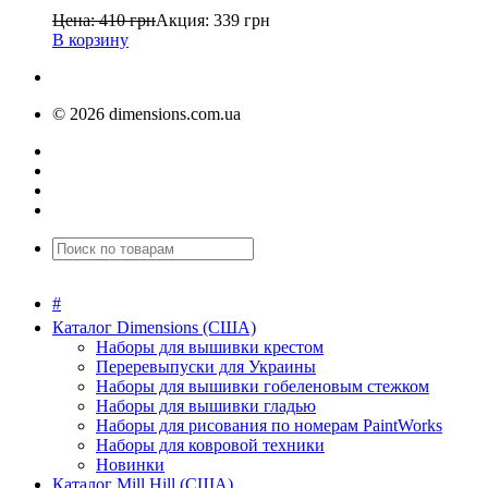
Цена:
410
грн
Акция:
339
грн
В корзину
© 2026 dimensions.com.ua
#
Каталог Dimensions (США)
Наборы для вышивки крестом
Переревыпуски для Украины
Наборы для вышивки гобеленовым стежком
Наборы для вышивки гладью
Наборы для рисования по номерам PaintWorks
Наборы для ковровой техники
Новинки
Каталог Mill Hill (США)