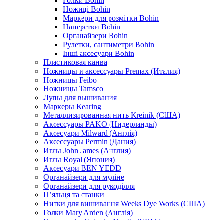
Голки Bohin
Ножиці Bohin
Маркери для розмітки Bohin
Наперстки Bohin
Органайзери Bohin
Рулетки, сантиметри Bohin
Інші аксесуари Bohin
Пластиковая канва
Ножницы и аксессуары Premax (Италия)
Ножницы Feibo
Ножницы Tamsco
Лупы для вышивания
Маркеры Kearing
Металлизированная нить Kreinik (США)
Аксессуары PAKO (Нидерланды)
Аксесуари Milward (Англія)
Аксессуары Permin (Дания)
Иглы John James (Англия)
Иглы Royal (Япония)
Аксесуари BEN YEDD
Органайзери для муліне
Органайзери для рукоділля
П’яльця та станки
Нитки для вишивання Weeks Dye Works (США)
Голки Mary Arden (Англія)