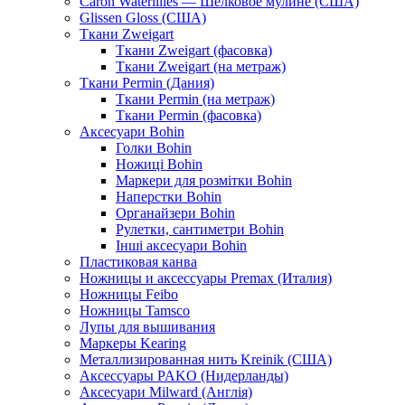
Caron Waterlilies — Шелковое мулине (США)
Glissen Gloss (США)
Ткани Zweigart
Ткани Zweigart (фасовка)
Ткани Zweigart (на метраж)
Ткани Permin (Дания)
Ткани Permin (на метраж)
Ткани Permin (фасовка)
Аксесуари Bohin
Голки Bohin
Ножиці Bohin
Маркери для розмітки Bohin
Наперстки Bohin
Органайзери Bohin
Рулетки, сантиметри Bohin
Інші аксесуари Bohin
Пластиковая канва
Ножницы и аксессуары Premax (Италия)
Ножницы Feibo
Ножницы Tamsco
Лупы для вышивания
Маркеры Kearing
Металлизированная нить Kreinik (США)
Аксессуары PAKO (Нидерланды)
Аксесуари Milward (Англія)