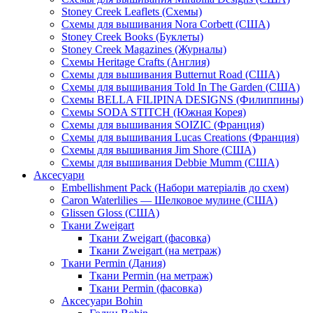
Stoney Creek Leaflets (Схемы)
Схемы для вышивания Nora Corbett (США)
Stoney Creek Books (Буклеты)
Stoney Creek Magazines (Журналы)
Схемы Heritage Crafts (Англия)
Схемы для вышивания Butternut Road (США)
Схемы для вышивания Told In The Garden (США)
Схемы BELLA FILIPINA DESIGNS (Филиппины)
Схемы SODA STITCH (Южная Корея)
Схемы для вышивания SOIZIC (Франция)
Схемы для вышивания Lucas Creations (Франция)
Схемы для вышивания Jim Shore (США)
Схемы для вышивания Debbie Mumm (США)
Аксесуари
Embellishment Pack (Набори матеріалів до схем)
Caron Waterlilies — Шелковое мулине (США)
Glissen Gloss (США)
Ткани Zweigart
Ткани Zweigart (фасовка)
Ткани Zweigart (на метраж)
Ткани Permin (Дания)
Ткани Permin (на метраж)
Ткани Permin (фасовка)
Аксесуари Bohin