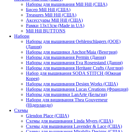
Наборы для вышивания Mill Hill (США)
Бисер Mill Hill (США)
Treasures Mill Hill (США)
Аксессуары Mill Hill (США)
Рамки 13х13см (Made in UA)
Mill Hill BUTTONS
Набори
Наборы для вышивания Oehlenschlagers (OOE)
(Дания)
Наборы для вышивки Anchor/Maia (Венгрия)
Наборы для вышивания Permin (Дания)
Наборы для вышивания Eva Rosenstand (Дания)
Наборы для вышивания Heritage Crafts (Англия)
Набор для вышивания SODA STITCH (Южная
Корея)
Наборы для вышивания Design Works (США)
Наборы для вышивания Lucas Creations (Франция)
Наборы для вышивки LanArte (Бельгия)
Набори для вишивання Thea Gouverneur
(Нідерланди)
Схемы
Glendon Place (США)
Схемы для вышивания Linda Myers (США)
Схемы для вышивания Lavender & Lace (США)
Схемы для вышивания Mirabilia Designs (США)