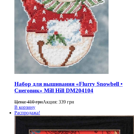
Набор для вышивания «Flurry Snowbell •
Снеговик» Mill Hill DM204104
Цена:
410
грн
Акция:
339
грн
В корзину
Распродажа!