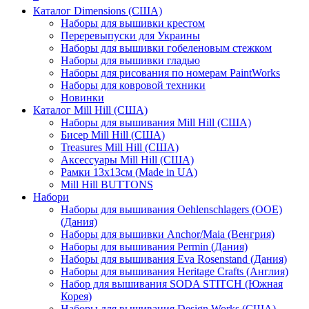
Каталог Dimensions (США)
Наборы для вышивки крестом
Переревыпуски для Украины
Наборы для вышивки гобеленовым стежком
Наборы для вышивки гладью
Наборы для рисования по номерам PaintWorks
Наборы для ковровой техники
Новинки
Каталог Mill Hill (США)
Наборы для вышивания Mill Hill (США)
Бисер Mill Hill (США)
Treasures Mill Hill (США)
Аксессуары Mill Hill (США)
Рамки 13х13см (Made in UA)
Mill Hill BUTTONS
Набори
Наборы для вышивания Oehlenschlagers (OOE)
(Дания)
Наборы для вышивки Anchor/Maia (Венгрия)
Наборы для вышивания Permin (Дания)
Наборы для вышивания Eva Rosenstand (Дания)
Наборы для вышивания Heritage Crafts (Англия)
Набор для вышивания SODA STITCH (Южная
Корея)
Наборы для вышивания Design Works (США)