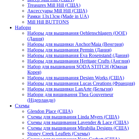
Treasures Mill Hill (США)
Аксессуары Mill Hill (США)
Рамки 13х13см (Made in UA)
Mill Hill BUTTONS
Набори
Наборы для вышивания Oehlenschlagers (OOE)
(Дания)
Наборы для вышивки Anchor/Maia (Венгрия)
Наборы для вышивания Permin (Дания)
Наборы для вышивания Eva Rosenstand (Дания)
Наборы для вышивания Heritage Crafts (Англия)
Набор для вышивания SODA STITCH (Южная
Корея)
Наборы для вышивания Design Works (США)
Наборы для вышивания Lucas Creations (Франция)
Наборы для вышивки LanArte (Бельгия)
Набори для вишивання Thea Gouverneur
(Нідерланди)
Схемы
Glendon Place (США)
Схемы для вышивания Linda Myers (США)
Схемы для вышивания Lavender & Lace (США)
Схемы для вышивания Mirabilia Designs (США)
Stoney Creek Leaflets (Схемы)