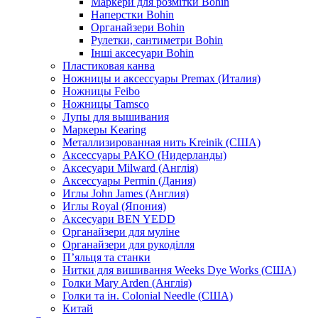
Маркери для розмітки Bohin
Наперстки Bohin
Органайзери Bohin
Рулетки, сантиметри Bohin
Інші аксесуари Bohin
Пластиковая канва
Ножницы и аксессуары Premax (Италия)
Ножницы Feibo
Ножницы Tamsco
Лупы для вышивания
Маркеры Kearing
Металлизированная нить Kreinik (США)
Аксессуары PAKO (Нидерланды)
Аксесуари Milward (Англія)
Аксессуары Permin (Дания)
Иглы John James (Англия)
Иглы Royal (Япония)
Аксесуари BEN YEDD
Органайзери для муліне
Органайзери для рукоділля
П’яльця та станки
Нитки для вишивання Weeks Dye Works (США)
Голки Mary Arden (Англія)
Голки та ін. Colonial Needle (США)
Китай