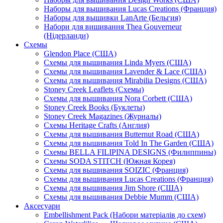
Наборы для вышивания Lucas Creations (Франция)
Наборы для вышивки LanArte (Бельгия)
Набори для вишивання Thea Gouverneur
(Нідерланди)
Схемы
Glendon Place (США)
Схемы для вышивания Linda Myers (США)
Схемы для вышивания Lavender & Lace (США)
Схемы для вышивания Mirabilia Designs (США)
Stoney Creek Leaflets (Схемы)
Схемы для вышивания Nora Corbett (США)
Stoney Creek Books (Буклеты)
Stoney Creek Magazines (Журналы)
Схемы Heritage Crafts (Англия)
Схемы для вышивания Butternut Road (США)
Схемы для вышивания Told In The Garden (США)
Схемы BELLA FILIPINA DESIGNS (Филиппины)
Схемы SODA STITCH (Южная Корея)
Схемы для вышивания SOIZIC (Франция)
Схемы для вышивания Lucas Creations (Франция)
Схемы для вышивания Jim Shore (США)
Схемы для вышивания Debbie Mumm (США)
Аксесуари
Embellishment Pack (Набори матеріалів до схем)