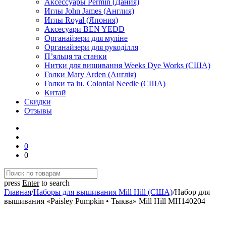
Аксессуары Permin (Дания)
Иглы John James (Англия)
Иглы Royal (Япония)
Аксесуари BEN YEDD
Органайзери для муліне
Органайзери для рукоділля
П’яльця та станки
Нитки для вишивання Weeks Dye Works (США)
Голки Mary Arden (Англія)
Голки та ін. Colonial Needle (США)
Китай
Скидки
Отзывы
0
0
press
Enter
to search
Главная
/
Наборы для вышивания Mill Hill (США)
/
Набор для
вышивания «Paisley Pumpkin • Тыква» Mill Hill MH140204