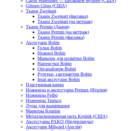
Caron Waterlilies — Шелковое мулине (США)
Glissen Gloss (США)
Ткани Zweigart
Ткани Zweigart (фасовка)
Ткани Zweigart (на метраж)
Ткани Permin (Дания)
Ткани Permin (на метраж)
Ткани Permin (фасовка)
Аксесуари Bohin
Голки Bohin
Ножиці Bohin
Маркери для розмітки Bohin
Наперстки Bohin
Органайзери Bohin
Рулетки, сантиметри Bohin
Інші аксесуари Bohin
Пластиковая канва
Ножницы и аксессуары Premax (Италия)
Ножницы Feibo
Ножницы Tamsco
Лупы для вышивания
Маркеры Kearing
Металлизированная нить Kreinik (США)
Аксессуары PAKO (Нидерланды)
Аксесуари Milward (Англія)