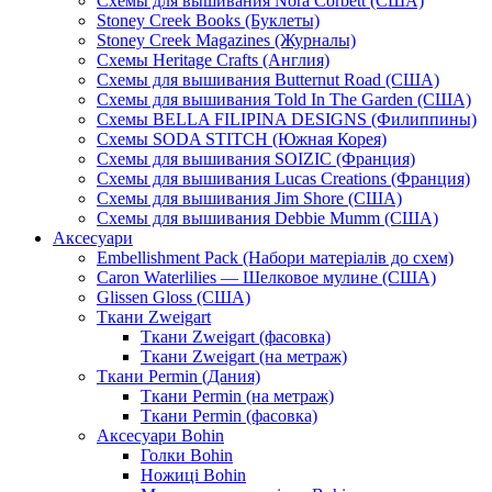
Схемы для вышивания Nora Corbett (США)
Stoney Creek Books (Буклеты)
Stoney Creek Magazines (Журналы)
Схемы Heritage Crafts (Англия)
Схемы для вышивания Butternut Road (США)
Схемы для вышивания Told In The Garden (США)
Схемы BELLA FILIPINA DESIGNS (Филиппины)
Схемы SODA STITCH (Южная Корея)
Схемы для вышивания SOIZIC (Франция)
Схемы для вышивания Lucas Creations (Франция)
Схемы для вышивания Jim Shore (США)
Схемы для вышивания Debbie Mumm (США)
Аксесуари
Embellishment Pack (Набори матеріалів до схем)
Caron Waterlilies — Шелковое мулине (США)
Glissen Gloss (США)
Ткани Zweigart
Ткани Zweigart (фасовка)
Ткани Zweigart (на метраж)
Ткани Permin (Дания)
Ткани Permin (на метраж)
Ткани Permin (фасовка)
Аксесуари Bohin
Голки Bohin
Ножиці Bohin