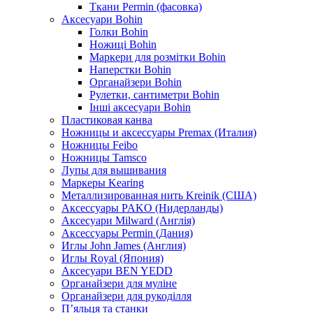
Ткани Permin (фасовка)
Аксесуари Bohin
Голки Bohin
Ножиці Bohin
Маркери для розмітки Bohin
Наперстки Bohin
Органайзери Bohin
Рулетки, сантиметри Bohin
Інші аксесуари Bohin
Пластиковая канва
Ножницы и аксессуары Premax (Италия)
Ножницы Feibo
Ножницы Tamsco
Лупы для вышивания
Маркеры Kearing
Металлизированная нить Kreinik (США)
Аксессуары PAKO (Нидерланды)
Аксесуари Milward (Англія)
Аксессуары Permin (Дания)
Иглы John James (Англия)
Иглы Royal (Япония)
Аксесуари BEN YEDD
Органайзери для муліне
Органайзери для рукоділля
П’яльця та станки