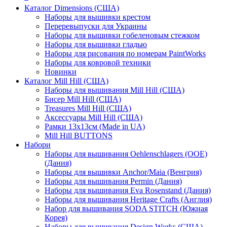
Каталог Dimensions (США)
Наборы для вышивки крестом
Переревыпуски для Украины
Наборы для вышивки гобеленовым стежком
Наборы для вышивки гладью
Наборы для рисования по номерам PaintWorks
Наборы для ковровой техники
Новинки
Каталог Mill Hill (США)
Наборы для вышивания Mill Hill (США)
Бисер Mill Hill (США)
Treasures Mill Hill (США)
Аксессуары Mill Hill (США)
Рамки 13х13см (Made in UA)
Mill Hill BUTTONS
Набори
Наборы для вышивания Oehlenschlagers (OOE)
(Дания)
Наборы для вышивки Anchor/Maia (Венгрия)
Наборы для вышивания Permin (Дания)
Наборы для вышивания Eva Rosenstand (Дания)
Наборы для вышивания Heritage Crafts (Англия)
Набор для вышивания SODA STITCH (Южная
Корея)
Наборы для вышивания Design Works (США)