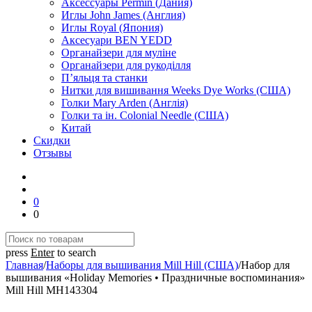
Аксессуары Permin (Дания)
Иглы John James (Англия)
Иглы Royal (Япония)
Аксесуари BEN YEDD
Органайзери для муліне
Органайзери для рукоділля
П’яльця та станки
Нитки для вишивання Weeks Dye Works (США)
Голки Mary Arden (Англія)
Голки та ін. Colonial Needle (США)
Китай
Скидки
Отзывы
0
0
press
Enter
to search
Главная
/
Наборы для вышивания Mill Hill (США)
/
Набор для
вышивания «Holiday Memories • Праздничные воспоминания»
Mill Hill MH143304