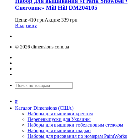
Набор для вышивания «Frank Snowbell •
Снеговик» Mill Hill DM204105
Цена:
410
грн
Акция:
339
грн
В корзину
© 2026 dimensions.com.ua
#
Каталог Dimensions (США)
Наборы для вышивки крестом
Переревыпуски для Украины
Наборы для вышивки гобеленовым стежком
Наборы для вышивки гладью
Наборы для рисования по номерам PaintWorks