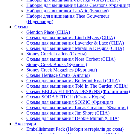
Наборы для вышивания Lucas Creations (Франция)
Наборы для вышивки LanArte (Бельгия)
Набори для вишивання Thea Gouverneur
(Нідерланди)
Схемы
Glendon Place (США)
Схемы для вышивания Linda Myers (США)
Схемы для вышивания Lavender & Lace (США)
Схемы для вышивания Mirabilia Designs (США)
Stoney Creek Leaflets (Схемы)
Схемы для вышивания Nora Corbett (США)
Stoney Creek Books (Буклеты)
Stoney Creek Magazines (Журналы)
Схемы Heritage Crafts (Англия)
Схемы для вышивания Butternut Road (США)
Схемы для вышивания Told In The Garden (США)
Схемы BELLA FILIPINA DESIGNS (Филиппины)
Схемы SODA STITCH (Южная Корея)
Схемы для вышивания SOIZIC (Франция)
Схемы для вышивания Lucas Creations (Франция)
Схемы для вышивания Jim Shore (США)
Схемы для вышивания Debbie Mumm (США)
Аксесуари
Embellishment Pack (Набори матеріалів до схем)