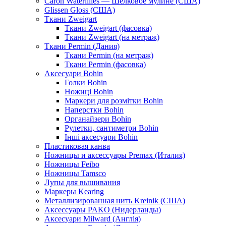
Caron Waterlilies — Шелковое мулине (США)
Glissen Gloss (США)
Ткани Zweigart
Ткани Zweigart (фасовка)
Ткани Zweigart (на метраж)
Ткани Permin (Дания)
Ткани Permin (на метраж)
Ткани Permin (фасовка)
Аксесуари Bohin
Голки Bohin
Ножиці Bohin
Маркери для розмітки Bohin
Наперстки Bohin
Органайзери Bohin
Рулетки, сантиметри Bohin
Інші аксесуари Bohin
Пластиковая канва
Ножницы и аксессуары Premax (Италия)
Ножницы Feibo
Ножницы Tamsco
Лупы для вышивания
Маркеры Kearing
Металлизированная нить Kreinik (США)
Аксессуары PAKO (Нидерланды)
Аксесуари Milward (Англія)