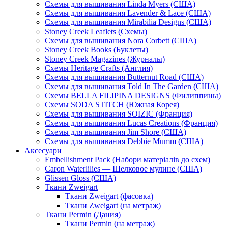
Схемы для вышивания Linda Myers (США)
Схемы для вышивания Lavender & Lace (США)
Схемы для вышивания Mirabilia Designs (США)
Stoney Creek Leaflets (Схемы)
Схемы для вышивания Nora Corbett (США)
Stoney Creek Books (Буклеты)
Stoney Creek Magazines (Журналы)
Схемы Heritage Crafts (Англия)
Схемы для вышивания Butternut Road (США)
Схемы для вышивания Told In The Garden (США)
Схемы BELLA FILIPINA DESIGNS (Филиппины)
Схемы SODA STITCH (Южная Корея)
Схемы для вышивания SOIZIC (Франция)
Схемы для вышивания Lucas Creations (Франция)
Схемы для вышивания Jim Shore (США)
Схемы для вышивания Debbie Mumm (США)
Аксесуари
Embellishment Pack (Набори матеріалів до схем)
Caron Waterlilies — Шелковое мулине (США)
Glissen Gloss (США)
Ткани Zweigart
Ткани Zweigart (фасовка)
Ткани Zweigart (на метраж)
Ткани Permin (Дания)
Ткани Permin (на метраж)