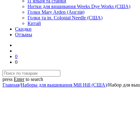
П’яльця та станки
Нитки для вишивання Weeks Dye Works (США)
Голки Mary Arden (Англія)
Голки та ін. Colonial Needle (США)
Китай
Скидки
Отзывы
0
0
press
Enter
to search
Главная
/
Наборы для вышивания Mill Hill (США)
/
Набор для выш