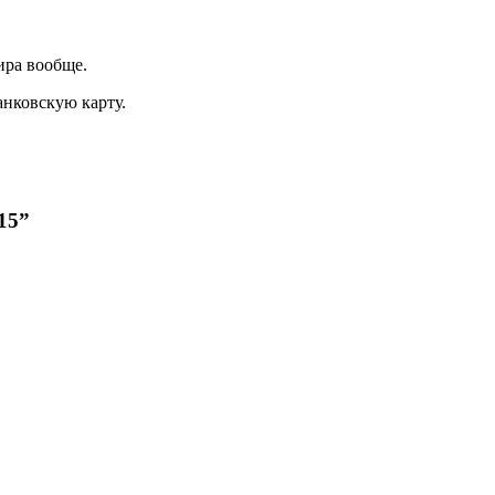
ира вообще.
анковскую карту.
15”