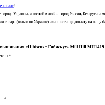
be канале
!
е города Украины, и почтой в любой город России, Беларуси и м
 товара (только по Украине) или внести предоплату на нашу б
вышивания «Hibiscus • Гибискус» Mill Hill MH1419
ечены
*