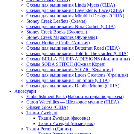
Схемы для вышивания Linda Myers (США)
Схемы для вышивания Lavender & Lace (США)
Схемы для вышивания Mirabilia Designs (США)
Stoney Creek Leaflets (Схемы)
Схемы для вышивания Nora Corbett (США)
Stoney Creek Books (Буклеты)
Stoney Creek Magazines (Журналы)
Схемы Heritage Crafts (Англия)
Схемы для вышивания Butternut Road (США)
Схемы для вышивания Told In The Garden (США)
Схемы BELLA FILIPINA DESIGNS (Филиппины)
Схемы SODA STITCH (Южная Корея)
Схемы для вышивания SOIZIC (Франция)
Схемы для вышивания Lucas Creations (Франция)
Схемы для вышивания Jim Shore (США)
Схемы для вышивания Debbie Mumm (США)
Аксесуари
Embellishment Pack (Набори матеріалів до схем)
Caron Waterlilies — Шелковое мулине (США)
Glissen Gloss (США)
Ткани Zweigart
Ткани Zweigart (фасовка)
Ткани Zweigart (на метраж)
Ткани Permin (Дания)