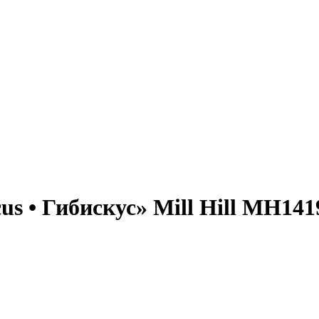
s • Гибискус» Mill Hill MH141