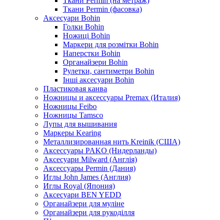
Ткани Permin (на метраж)
Ткани Permin (фасовка)
Аксесуари Bohin
Голки Bohin
Ножиці Bohin
Маркери для розмітки Bohin
Наперстки Bohin
Органайзери Bohin
Рулетки, сантиметри Bohin
Інші аксесуари Bohin
Пластиковая канва
Ножницы и аксессуары Premax (Италия)
Ножницы Feibo
Ножницы Tamsco
Лупы для вышивания
Маркеры Kearing
Металлизированная нить Kreinik (США)
Аксессуары PAKO (Нидерланды)
Аксесуари Milward (Англія)
Аксессуары Permin (Дания)
Иглы John James (Англия)
Иглы Royal (Япония)
Аксесуари BEN YEDD
Органайзери для муліне
Органайзери для рукоділля