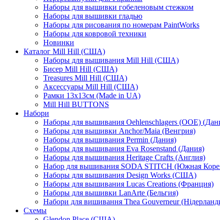
Наборы для вышивки гобеленовым стежком
Наборы для вышивки гладью
Наборы для рисования по номерам PaintWorks
Наборы для ковровой техники
Новинки
Каталог Mill Hill (США)
Наборы для вышивания Mill Hill (США)
Бисер Mill Hill (США)
Treasures Mill Hill (США)
Аксессуары Mill Hill (США)
Рамки 13х13см (Made in UA)
Mill Hill BUTTONS
Набори
Наборы для вышивания Oehlenschlagers (OOE) (Дан
Наборы для вышивки Anchor/Maia (Венгрия)
Наборы для вышивания Permin (Дания)
Наборы для вышивания Eva Rosenstand (Дания)
Наборы для вышивания Heritage Crafts (Англия)
Набор для вышивания SODA STITCH (Южная Коре
Наборы для вышивания Design Works (США)
Наборы для вышивания Lucas Creations (Франция)
Наборы для вышивки LanArte (Бельгия)
Набори для вишивання Thea Gouverneur (Нідерланд
Схемы
Glendon Place (США)