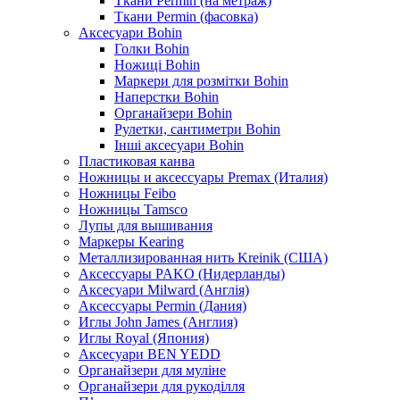
Ткани Permin (на метраж)
Ткани Permin (фасовка)
Аксесуари Bohin
Голки Bohin
Ножиці Bohin
Маркери для розмітки Bohin
Наперстки Bohin
Органайзери Bohin
Рулетки, сантиметри Bohin
Інші аксесуари Bohin
Пластиковая канва
Ножницы и аксессуары Premax (Италия)
Ножницы Feibo
Ножницы Tamsco
Лупы для вышивания
Маркеры Kearing
Металлизированная нить Kreinik (США)
Аксессуары PAKO (Нидерланды)
Аксесуари Milward (Англія)
Аксессуары Permin (Дания)
Иглы John James (Англия)
Иглы Royal (Япония)
Аксесуари BEN YEDD
Органайзери для муліне
Органайзери для рукоділля