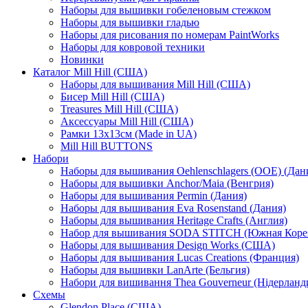
Наборы для вышивки гобеленовым стежком
Наборы для вышивки гладью
Наборы для рисования по номерам PaintWorks
Наборы для ковровой техники
Новинки
Каталог Mill Hill (США)
Наборы для вышивания Mill Hill (США)
Бисер Mill Hill (США)
Treasures Mill Hill (США)
Аксессуары Mill Hill (США)
Рамки 13х13см (Made in UA)
Mill Hill BUTTONS
Набори
Наборы для вышивания Oehlenschlagers (OOE) (Дан
Наборы для вышивки Anchor/Maia (Венгрия)
Наборы для вышивания Permin (Дания)
Наборы для вышивания Eva Rosenstand (Дания)
Наборы для вышивания Heritage Crafts (Англия)
Набор для вышивания SODA STITCH (Южная Коре
Наборы для вышивания Design Works (США)
Наборы для вышивания Lucas Creations (Франция)
Наборы для вышивки LanArte (Бельгия)
Набори для вишивання Thea Gouverneur (Нідерланд
Схемы
Glendon Place (США)