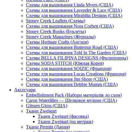
Схемы для вышивания Linda Myers (США)
Схемы для вышивания Lavender & Lace (США)
Схемы для вышивания Mirabilia Designs (США)
Stoney Creek Leaflets (Схемы)
Схемы для вышивания Nora Corbett (США)
Stoney Creek Books (Буклеты)
Stoney Creek Magazines (Журналы)
Схемы Heritage Crafts (Англия)
Схемы для вышивания Butternut Road (США)
Схемы для вышивания Told In The Garden (США)
Схемы BELLA FILIPINA DESIGNS (Филиппины)
Схемы SODA STITCH (Южная Корея)
Схемы для вышивания SOIZIC (Франция)
Схемы для вышивания Lucas Creations (Франция)
Схемы для вышивания Jim Shore (США)
Схемы для вышивания Debbie Mumm (США)
Аксесуари
Embellishment Pack (Набори матеріалів до схем)
Caron Waterlilies — Шелковое мулине (США)
Glissen Gloss (США)
Ткани Zweigart
Ткани Zweigart (фасовка)
Ткани Zweigart (на метраж)
Ткани Permin (Дания)