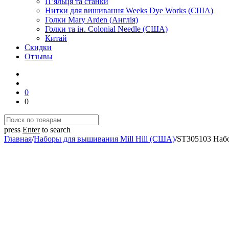
П’яльця та станки
Нитки для вишивання Weeks Dye Works (США)
Голки Mary Arden (Англія)
Голки та ін. Colonial Needle (США)
Китай
Скидки
Отзывы
0
0
press
Enter
to search
Главная
/
Наборы для вышивания Mill Hill (США)
/
ST305103 Набо