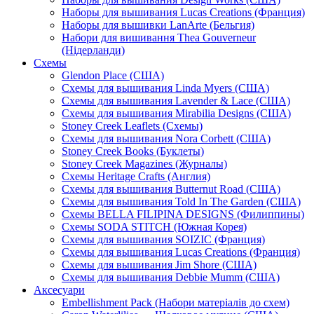
Наборы для вышивания Lucas Creations (Франция)
Наборы для вышивки LanArte (Бельгия)
Набори для вишивання Thea Gouverneur
(Нідерланди)
Схемы
Glendon Place (США)
Схемы для вышивания Linda Myers (США)
Схемы для вышивания Lavender & Lace (США)
Схемы для вышивания Mirabilia Designs (США)
Stoney Creek Leaflets (Схемы)
Схемы для вышивания Nora Corbett (США)
Stoney Creek Books (Буклеты)
Stoney Creek Magazines (Журналы)
Схемы Heritage Crafts (Англия)
Схемы для вышивания Butternut Road (США)
Схемы для вышивания Told In The Garden (США)
Схемы BELLA FILIPINA DESIGNS (Филиппины)
Схемы SODA STITCH (Южная Корея)
Схемы для вышивания SOIZIC (Франция)
Схемы для вышивания Lucas Creations (Франция)
Схемы для вышивания Jim Shore (США)
Схемы для вышивания Debbie Mumm (США)
Аксесуари
Embellishment Pack (Набори матеріалів до схем)