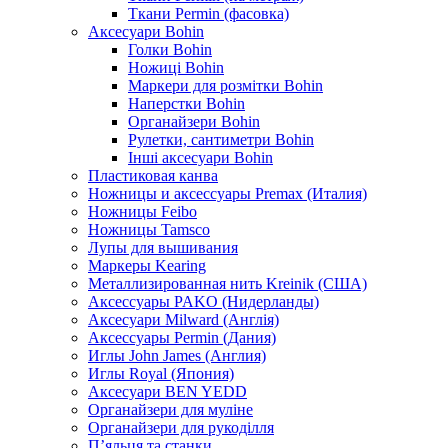
Ткани Permin (фасовка)
Аксесуари Bohin
Голки Bohin
Ножиці Bohin
Маркери для розмітки Bohin
Наперстки Bohin
Органайзери Bohin
Рулетки, сантиметри Bohin
Інші аксесуари Bohin
Пластиковая канва
Ножницы и аксессуары Premax (Италия)
Ножницы Feibo
Ножницы Tamsco
Лупы для вышивания
Маркеры Kearing
Металлизированная нить Kreinik (США)
Аксессуары PAKO (Нидерланды)
Аксесуари Milward (Англія)
Аксессуары Permin (Дания)
Иглы John James (Англия)
Иглы Royal (Япония)
Аксесуари BEN YEDD
Органайзери для муліне
Органайзери для рукоділля
П’яльця та станки