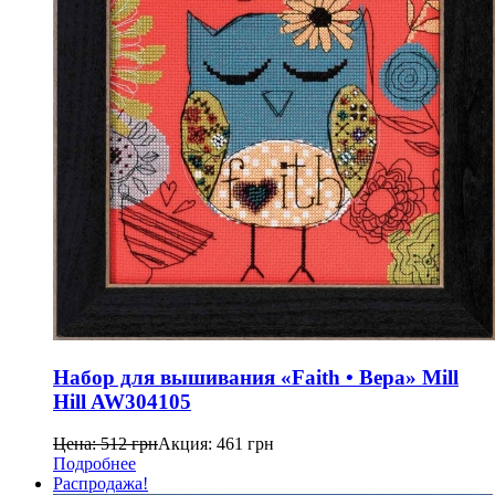
Набор для вышивания «Faith • Вера» Mill
Hill AW304105
Цена:
512
грн
Акция:
461
грн
Подробнее
Распродажа!