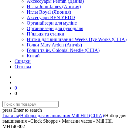
Аксессуары Permin (Дания)
Иглы John James (Англия)
Иглы Royal (Япония)
Аксесуари BEN YEDD
Органайзери для муліне
Органайзери для рукоділля
П’яльця та станки
Нитки для вишивання Weeks Dye Works (США)
Голки Mary Arden (Англія)
Голки та ін. Colonial Needle (США)
Китай
Скидки
Отзывы
0
0
press
Enter
to search
Главная
/
Наборы для вышивания Mill Hill (США)
/
Набор для
вышивания «Clock Shoppe • Магазин часов» Mill Hill
MH140302