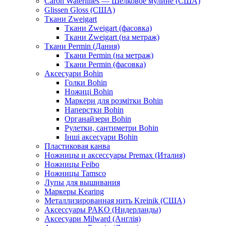
Caron Waterlilies — Шелковое мулине (США)
Glissen Gloss (США)
Ткани Zweigart
Ткани Zweigart (фасовка)
Ткани Zweigart (на метраж)
Ткани Permin (Дания)
Ткани Permin (на метраж)
Ткани Permin (фасовка)
Аксесуари Bohin
Голки Bohin
Ножиці Bohin
Маркери для розмітки Bohin
Наперстки Bohin
Органайзери Bohin
Рулетки, сантиметри Bohin
Інші аксесуари Bohin
Пластиковая канва
Ножницы и аксессуары Premax (Италия)
Ножницы Feibo
Ножницы Tamsco
Лупы для вышивания
Маркеры Kearing
Металлизированная нить Kreinik (США)
Аксессуары PAKO (Нидерланды)
Аксесуари Milward (Англія)