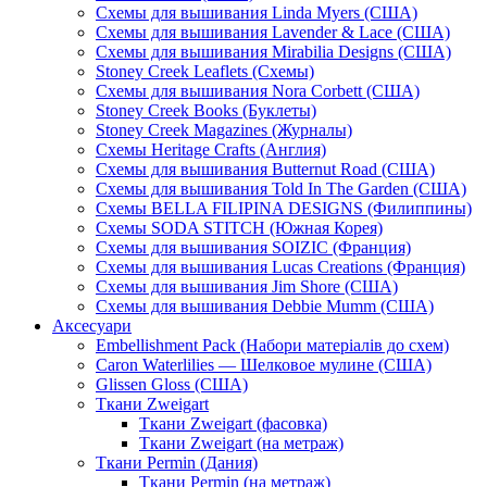
Схемы для вышивания Linda Myers (США)
Схемы для вышивания Lavender & Lace (США)
Схемы для вышивания Mirabilia Designs (США)
Stoney Creek Leaflets (Схемы)
Схемы для вышивания Nora Corbett (США)
Stoney Creek Books (Буклеты)
Stoney Creek Magazines (Журналы)
Схемы Heritage Crafts (Англия)
Схемы для вышивания Butternut Road (США)
Схемы для вышивания Told In The Garden (США)
Схемы BELLA FILIPINA DESIGNS (Филиппины)
Схемы SODA STITCH (Южная Корея)
Схемы для вышивания SOIZIC (Франция)
Схемы для вышивания Lucas Creations (Франция)
Схемы для вышивания Jim Shore (США)
Схемы для вышивания Debbie Mumm (США)
Аксесуари
Embellishment Pack (Набори матеріалів до схем)
Caron Waterlilies — Шелковое мулине (США)
Glissen Gloss (США)
Ткани Zweigart
Ткани Zweigart (фасовка)
Ткани Zweigart (на метраж)
Ткани Permin (Дания)
Ткани Permin (на метраж)