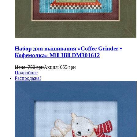
Набор для вышивания «Coffee Grinder •
Кофемолка» Mill Hill DM301612
Цена:
750
грн
Акция:
655
грн
Подробнее
Распродажа!