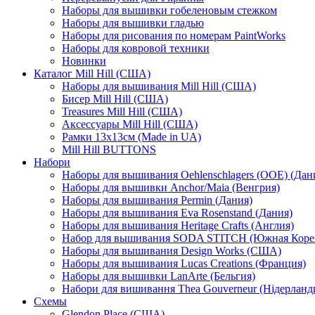
Наборы для вышивки гобеленовым стежком
Наборы для вышивки гладью
Наборы для рисования по номерам PaintWorks
Наборы для ковровой техники
Новинки
Каталог Mill Hill (США)
Наборы для вышивания Mill Hill (США)
Бисер Mill Hill (США)
Treasures Mill Hill (США)
Аксессуары Mill Hill (США)
Рамки 13х13см (Made in UA)
Mill Hill BUTTONS
Набори
Наборы для вышивания Oehlenschlagers (OOE) (Дан
Наборы для вышивки Anchor/Maia (Венгрия)
Наборы для вышивания Permin (Дания)
Наборы для вышивания Eva Rosenstand (Дания)
Наборы для вышивания Heritage Crafts (Англия)
Набор для вышивания SODA STITCH (Южная Коре
Наборы для вышивания Design Works (США)
Наборы для вышивания Lucas Creations (Франция)
Наборы для вышивки LanArte (Бельгия)
Набори для вишивання Thea Gouverneur (Нідерланд
Схемы
Glendon Place (США)