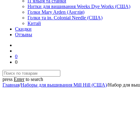
П’яльця та станки
Нитки для вишивання Weeks Dye Works (США)
Голки Mary Arden (Англія)
Голки та ін. Colonial Needle (США)
Китай
Скидки
Отзывы
0
0
press
Enter
to search
Главная
/
Наборы для вышивания Mill Hill (США)
/
Набор для выш