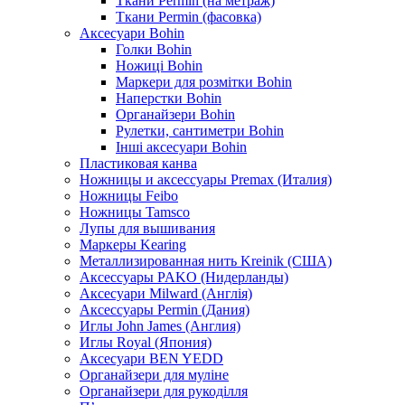
Ткани Permin (на метраж)
Ткани Permin (фасовка)
Аксесуари Bohin
Голки Bohin
Ножиці Bohin
Маркери для розмітки Bohin
Наперстки Bohin
Органайзери Bohin
Рулетки, сантиметри Bohin
Інші аксесуари Bohin
Пластиковая канва
Ножницы и аксессуары Premax (Италия)
Ножницы Feibo
Ножницы Tamsco
Лупы для вышивания
Маркеры Kearing
Металлизированная нить Kreinik (США)
Аксессуары PAKO (Нидерланды)
Аксесуари Milward (Англія)
Аксессуары Permin (Дания)
Иглы John James (Англия)
Иглы Royal (Япония)
Аксесуари BEN YEDD
Органайзери для муліне
Органайзери для рукоділля