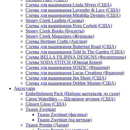
Схемы для вышивания Linda Myers (США)
Схемы для вышивания Lavender & Lace (США)
Схемы для вышивания Mirabilia Designs (США)
Stoney Creek Leaflets (Схемы)
Схемы для вышивания Nora Corbett (США)
Stoney Creek Books (Буклеты)
Stoney Creek Magazines (Журналы)
Схемы Heritage Crafts (Англия)
Схемы для вышивания Butternut Road (США)
Схемы для вышивания Told In The Garden (США)
Схемы BELLA FILIPINA DESIGNS (Филиппины)
Схемы SODA STITCH (Южная Корея)
Схемы для вышивания SOIZIC (Франция)
Схемы для вышивания Lucas Creations (Франция)
Схемы для вышивания Jim Shore (США)
Схемы для вышивания Debbie Mumm (США)
Аксесуари
Embellishment Pack (Набори матеріалів до схем)
Caron Waterlilies — Шелковое мулине (США)
Glissen Gloss (США)
Ткани Zweigart
Ткани Zweigart (фасовка)
Ткани Zweigart (на метраж)
Ткани Permin (Дания)