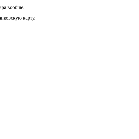
ира вообще.
анковскую карту.