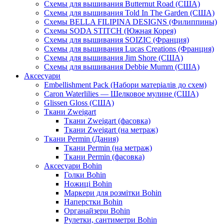
Схемы для вышивания Butternut Road (США)
Схемы для вышивания Told In The Garden (США)
Схемы BELLA FILIPINA DESIGNS (Филиппины)
Схемы SODA STITCH (Южная Корея)
Схемы для вышивания SOIZIC (Франция)
Схемы для вышивания Lucas Creations (Франция)
Схемы для вышивания Jim Shore (США)
Схемы для вышивания Debbie Mumm (США)
Аксесуари
Embellishment Pack (Набори матеріалів до схем)
Caron Waterlilies — Шелковое мулине (США)
Glissen Gloss (США)
Ткани Zweigart
Ткани Zweigart (фасовка)
Ткани Zweigart (на метраж)
Ткани Permin (Дания)
Ткани Permin (на метраж)
Ткани Permin (фасовка)
Аксесуари Bohin
Голки Bohin
Ножиці Bohin
Маркери для розмітки Bohin
Наперстки Bohin
Органайзери Bohin
Рулетки, сантиметри Bohin