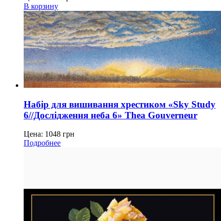
В корзину
Набір для вишивання хрестиком «Sky Study
6//Дослідження неба 6» Thea Gouverneur
Цена:
1048
грн
Подробнее