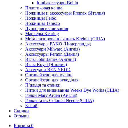
Інші аксесуари Bohin
Пластиковая канва
Ножницы и аксессуары Premax (Италия)
Ножницы Feibo
Ножницы Tamsco
Лупы для вышивания
Маркеры Kearing
Металлизированная нить Kreinik (США)
Аксессуары PAKO (Нидерланды)
Аксесуари Milward (Англія)
Аксессуары Permin (Дания)
Иглы John James (Англия)
Иглы Royal (Япония)
Аксесуари BEN YEDD
Органайзери для муліне
Органайзери для рукоділля
П’яльця та станки
Нитки для вишивання Weeks Dye Works (США)
Голки Mary Arden (Англія)
Голки та ін. Colonial Needle (США)
Китай
Скидки
Отзывы
Корзина
0