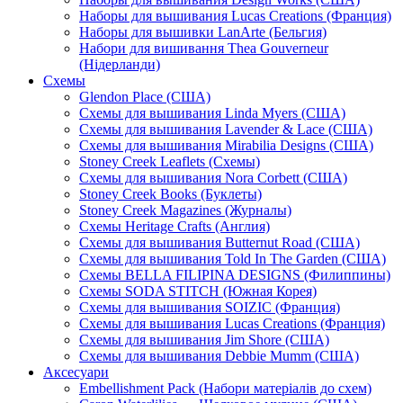
Наборы для вышивания Lucas Creations (Франция)
Наборы для вышивки LanArte (Бельгия)
Набори для вишивання Thea Gouverneur
(Нідерланди)
Схемы
Glendon Place (США)
Схемы для вышивания Linda Myers (США)
Схемы для вышивания Lavender & Lace (США)
Схемы для вышивания Mirabilia Designs (США)
Stoney Creek Leaflets (Схемы)
Схемы для вышивания Nora Corbett (США)
Stoney Creek Books (Буклеты)
Stoney Creek Magazines (Журналы)
Схемы Heritage Crafts (Англия)
Схемы для вышивания Butternut Road (США)
Схемы для вышивания Told In The Garden (США)
Схемы BELLA FILIPINA DESIGNS (Филиппины)
Схемы SODA STITCH (Южная Корея)
Схемы для вышивания SOIZIC (Франция)
Схемы для вышивания Lucas Creations (Франция)
Схемы для вышивания Jim Shore (США)
Схемы для вышивания Debbie Mumm (США)
Аксесуари
Embellishment Pack (Набори матеріалів до схем)