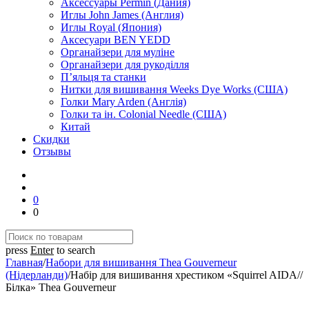
Аксессуары Permin (Дания)
Иглы John James (Англия)
Иглы Royal (Япония)
Аксесуари BEN YEDD
Органайзери для муліне
Органайзери для рукоділля
П’яльця та станки
Нитки для вишивання Weeks Dye Works (США)
Голки Mary Arden (Англія)
Голки та ін. Colonial Needle (США)
Китай
Скидки
Отзывы
0
0
press
Enter
to search
Главная
/
Набори для вишивання Thea Gouverneur
(Нідерланди)
/
Набір для вишивання хрестиком «Squirrel AIDA//
Білка» Thea Gouverneur