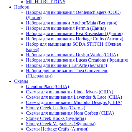
Mill Hill BUTTONS
Набори
Наборы для вышивания Oehlenschlagers (OOE)
(Дания)
Наборы для вышивки Anchor/Maia (Венгрия)
Наборы для вышивания Permin (Дания)
Наборы для вышивания Eva Rosenstand (Дания)
Наборы для вышивания Heritage Crafts (Англия)
Набор для вышивания SODA STITCH (Южная
Корея)
Наборы для вышивания Design Works (США)
Наборы для вышивания Lucas Creations (Франция)
Наборы для вышивки LanArte (Бельгия)
Набори для вишивання Thea Gouverneur
(Нідерланди)
Схемы
Glendon Place (США)
Схемы для вышивания Linda Myers (США)
Схемы для вышивания Lavender & Lace (США)
Схемы для вышивания Mirabilia Designs (США)
Stoney Creek Leaflets (Схемы)
Схемы для вышивания Nora Corbett (США)
Stoney Creek Books (Буклеты)
Stoney Creek Magazines (Журналы)
Схемы Heritage Crafts (Англия)