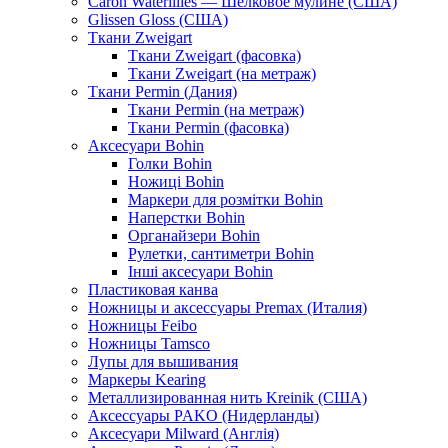
Caron Waterlilies — Шелковое мулине (США)
Glissen Gloss (США)
Ткани Zweigart
Ткани Zweigart (фасовка)
Ткани Zweigart (на метраж)
Ткани Permin (Дания)
Ткани Permin (на метраж)
Ткани Permin (фасовка)
Аксесуари Bohin
Голки Bohin
Ножиці Bohin
Маркери для розмітки Bohin
Наперстки Bohin
Органайзери Bohin
Рулетки, сантиметри Bohin
Інші аксесуари Bohin
Пластиковая канва
Ножницы и аксессуары Premax (Италия)
Ножницы Feibo
Ножницы Tamsco
Лупы для вышивания
Маркеры Kearing
Металлизированная нить Kreinik (США)
Аксессуары PAKO (Нидерланды)
Аксесуари Milward (Англія)