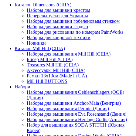
Каталог Dimensions (США)
Наборы для вышивки крестом
Переревыпуски для Украины
Наборы для вышивки гобеленовым стежком
Наборы для вышивки гладью
Наборы для рисования по номерам PaintWorks
Наборы для ковровой техники
Новинки
Каталог Mill Hill (США)
Наборы для вышивания Mill Hill (США)
Бисер Mill Hill (США)
Treasures Mill Hill (США)
Аксессуары Mill Hill (США)
Рамки 13х13см (Made in UA)
Mill Hill BUTTONS
Набори
Наборы для вышивания Oehlenschlagers (OOE)
(Дания)
Наборы для вышивки Anchor/Maia (Венгрия)
Наборы для вышивания Permin (Дания)
Наборы для вышивания Eva Rosenstand (Дания)
Наборы для вышивания Heritage Crafts (Англия)
Набор для вышивания SODA STITCH (Южная
Корея)
Наборы для вышивания Design Works (США)