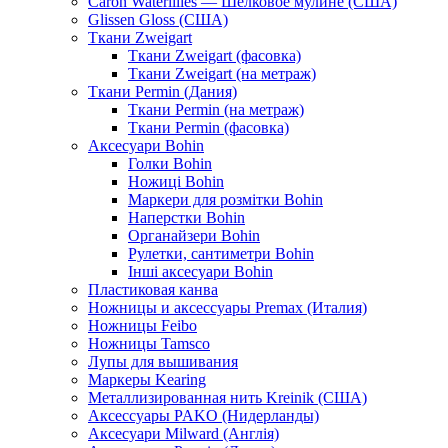
Caron Waterlilies — Шелковое мулине (США)
Glissen Gloss (США)
Ткани Zweigart
Ткани Zweigart (фасовка)
Ткани Zweigart (на метраж)
Ткани Permin (Дания)
Ткани Permin (на метраж)
Ткани Permin (фасовка)
Аксесуари Bohin
Голки Bohin
Ножиці Bohin
Маркери для розмітки Bohin
Наперстки Bohin
Органайзери Bohin
Рулетки, сантиметри Bohin
Інші аксесуари Bohin
Пластиковая канва
Ножницы и аксессуары Premax (Италия)
Ножницы Feibo
Ножницы Tamsco
Лупы для вышивания
Маркеры Kearing
Металлизированная нить Kreinik (США)
Аксессуары PAKO (Нидерланды)
Аксесуари Milward (Англія)