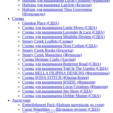
Наборы для вышивания Lucas Creations (Франция)
Наборы для вышивки LanArte (Бельгия)
Набори для вишивання Thea Gouverneur
(Нідерланди)
Схемы
Glendon Place (США)
Схемы для вышивания Linda Myers (США)
Схемы для вышивания Lavender & Lace (США)
Схемы для вышивания Mirabilia Designs (США)
Stoney Creek Leaflets (Схемы)
Схемы для вышивания Nora Corbett (США)
Stoney Creek Books (Буклеты)
Stoney Creek Magazines (Журналы)
Схемы Heritage Crafts (Англия)
Схемы для вышивания Butternut Road (США)
Схемы для вышивания Told In The Garden (США)
Схемы BELLA FILIPINA DESIGNS (Филиппины)
Схемы SODA STITCH (Южная Корея)
Схемы для вышивания SOIZIC (Франция)
Схемы для вышивания Lucas Creations (Франция)
Схемы для вышивания Jim Shore (США)
Схемы для вышивания Debbie Mumm (США)
Аксесуари
Embellishment Pack (Набори матеріалів до схем)
Caron Waterlilies — Шелковое мулине (США)