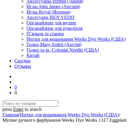
Аксессуары Permin (Дания)
Иглы John James (Англия)
Иглы Royal (Япония)
Аксесуари BEN YEDD
Органайзери для муліне
Органайзери для рукоділля
П’яльця та станки
Нитки для вишивання Weeks Dye Works (США)
Голки Mary Arden (Англія)
Голки та ін. Colonial Needle (США)
Китай
Скидки
Отзывы
0
0
press
Enter
to search
Главная
/
Нитки для вишивання Weeks Dye Works (США)
/
Муліне ручного фарбування Weeks Dye Works 1317 Eggplant