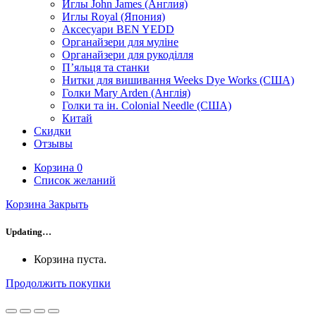
Иглы John James (Англия)
Иглы Royal (Япония)
Аксесуари BEN YEDD
Органайзери для муліне
Органайзери для рукоділля
П’яльця та станки
Нитки для вишивання Weeks Dye Works (США)
Голки Mary Arden (Англія)
Голки та ін. Colonial Needle (США)
Китай
Скидки
Отзывы
Корзина
0
Список желаний
Корзина
Закрыть
Updating…
Корзина пуста.
Продолжить покупки