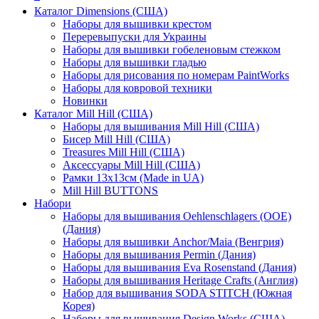
Каталог Dimensions (США)
Наборы для вышивки крестом
Переревыпуски для Украины
Наборы для вышивки гобеленовым стежком
Наборы для вышивки гладью
Наборы для рисования по номерам PaintWorks
Наборы для ковровой техники
Новинки
Каталог Mill Hill (США)
Наборы для вышивания Mill Hill (США)
Бисер Mill Hill (США)
Treasures Mill Hill (США)
Аксессуары Mill Hill (США)
Рамки 13х13см (Made in UA)
Mill Hill BUTTONS
Набори
Наборы для вышивания Oehlenschlagers (OOE)
(Дания)
Наборы для вышивки Anchor/Maia (Венгрия)
Наборы для вышивания Permin (Дания)
Наборы для вышивания Eva Rosenstand (Дания)
Наборы для вышивания Heritage Crafts (Англия)
Набор для вышивания SODA STITCH (Южная
Корея)
Наборы для вышивания Design Works (США)