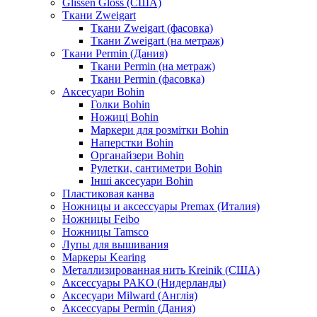
Glissen Gloss (США)
Ткани Zweigart
Ткани Zweigart (фасовка)
Ткани Zweigart (на метраж)
Ткани Permin (Дания)
Ткани Permin (на метраж)
Ткани Permin (фасовка)
Аксесуари Bohin
Голки Bohin
Ножиці Bohin
Маркери для розмітки Bohin
Наперстки Bohin
Органайзери Bohin
Рулетки, сантиметри Bohin
Інші аксесуари Bohin
Пластиковая канва
Ножницы и аксессуары Premax (Италия)
Ножницы Feibo
Ножницы Tamsco
Лупы для вышивания
Маркеры Kearing
Металлизированная нить Kreinik (США)
Аксессуары PAKO (Нидерланды)
Аксесуари Milward (Англія)
Аксессуары Permin (Дания)