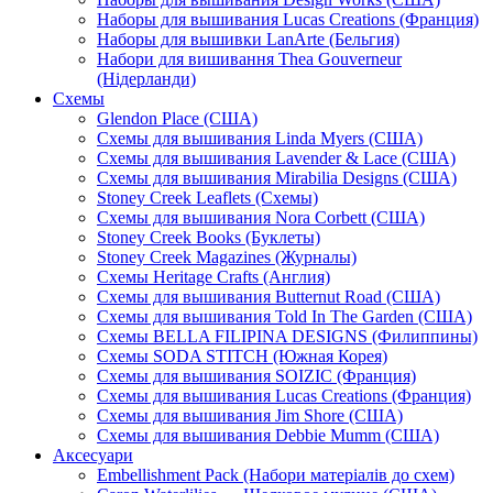
Наборы для вышивания Lucas Creations (Франция)
Наборы для вышивки LanArte (Бельгия)
Набори для вишивання Thea Gouverneur
(Нідерланди)
Схемы
Glendon Place (США)
Схемы для вышивания Linda Myers (США)
Схемы для вышивания Lavender & Lace (США)
Схемы для вышивания Mirabilia Designs (США)
Stoney Creek Leaflets (Схемы)
Схемы для вышивания Nora Corbett (США)
Stoney Creek Books (Буклеты)
Stoney Creek Magazines (Журналы)
Схемы Heritage Crafts (Англия)
Схемы для вышивания Butternut Road (США)
Схемы для вышивания Told In The Garden (США)
Схемы BELLA FILIPINA DESIGNS (Филиппины)
Схемы SODA STITCH (Южная Корея)
Схемы для вышивания SOIZIC (Франция)
Схемы для вышивания Lucas Creations (Франция)
Схемы для вышивания Jim Shore (США)
Схемы для вышивания Debbie Mumm (США)
Аксесуари
Embellishment Pack (Набори матеріалів до схем)