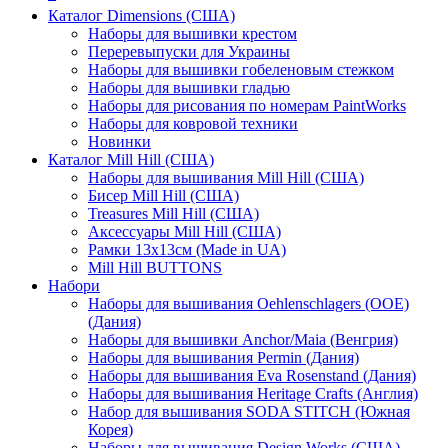
Каталог Dimensions (США)
Наборы для вышивки крестом
Переревыпуски для Украины
Наборы для вышивки гобеленовым стежком
Наборы для вышивки гладью
Наборы для рисования по номерам PaintWorks
Наборы для ковровой техники
Новинки
Каталог Mill Hill (США)
Наборы для вышивания Mill Hill (США)
Бисер Mill Hill (США)
Treasures Mill Hill (США)
Аксессуары Mill Hill (США)
Рамки 13х13см (Made in UA)
Mill Hill BUTTONS
Набори
Наборы для вышивания Oehlenschlagers (OOE)
(Дания)
Наборы для вышивки Anchor/Maia (Венгрия)
Наборы для вышивания Permin (Дания)
Наборы для вышивания Eva Rosenstand (Дания)
Наборы для вышивания Heritage Crafts (Англия)
Набор для вышивания SODA STITCH (Южная
Корея)
Наборы для вышивания Design Works (США)