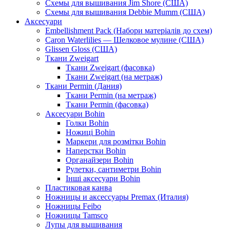
Схемы для вышивания Jim Shore (США)
Схемы для вышивания Debbie Mumm (США)
Аксесуари
Embellishment Pack (Набори матеріалів до схем)
Caron Waterlilies — Шелковое мулине (США)
Glissen Gloss (США)
Ткани Zweigart
Ткани Zweigart (фасовка)
Ткани Zweigart (на метраж)
Ткани Permin (Дания)
Ткани Permin (на метраж)
Ткани Permin (фасовка)
Аксесуари Bohin
Голки Bohin
Ножиці Bohin
Маркери для розмітки Bohin
Наперстки Bohin
Органайзери Bohin
Рулетки, сантиметри Bohin
Інші аксесуари Bohin
Пластиковая канва
Ножницы и аксессуары Premax (Италия)
Ножницы Feibo
Ножницы Tamsco
Лупы для вышивания