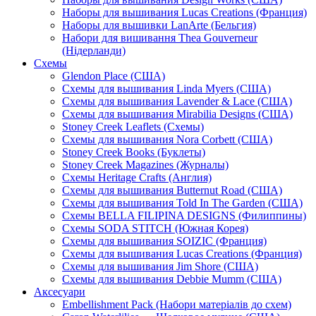
Наборы для вышивания Lucas Creations (Франция)
Наборы для вышивки LanArte (Бельгия)
Набори для вишивання Thea Gouverneur
(Нідерланди)
Схемы
Glendon Place (США)
Схемы для вышивания Linda Myers (США)
Схемы для вышивания Lavender & Lace (США)
Схемы для вышивания Mirabilia Designs (США)
Stoney Creek Leaflets (Схемы)
Схемы для вышивания Nora Corbett (США)
Stoney Creek Books (Буклеты)
Stoney Creek Magazines (Журналы)
Схемы Heritage Crafts (Англия)
Схемы для вышивания Butternut Road (США)
Схемы для вышивания Told In The Garden (США)
Схемы BELLA FILIPINA DESIGNS (Филиппины)
Схемы SODA STITCH (Южная Корея)
Схемы для вышивания SOIZIC (Франция)
Схемы для вышивания Lucas Creations (Франция)
Схемы для вышивания Jim Shore (США)
Схемы для вышивания Debbie Mumm (США)
Аксесуари
Embellishment Pack (Набори матеріалів до схем)