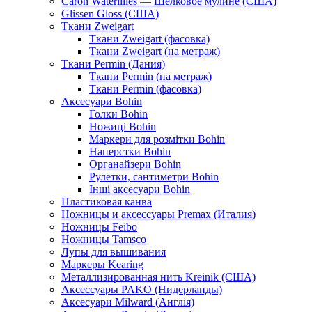
Caron Waterlilies — Шелковое мулине (США)
Glissen Gloss (США)
Ткани Zweigart
Ткани Zweigart (фасовка)
Ткани Zweigart (на метраж)
Ткани Permin (Дания)
Ткани Permin (на метраж)
Ткани Permin (фасовка)
Аксесуари Bohin
Голки Bohin
Ножиці Bohin
Маркери для розмітки Bohin
Наперстки Bohin
Органайзери Bohin
Рулетки, сантиметри Bohin
Інші аксесуари Bohin
Пластиковая канва
Ножницы и аксессуары Premax (Италия)
Ножницы Feibo
Ножницы Tamsco
Лупы для вышивания
Маркеры Kearing
Металлизированная нить Kreinik (США)
Аксессуары PAKO (Нидерланды)
Аксесуари Milward (Англія)