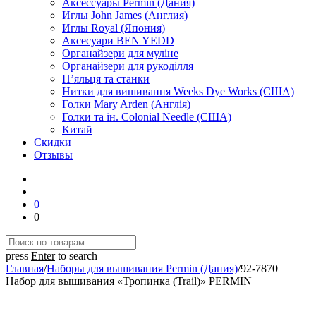
Аксессуары Permin (Дания)
Иглы John James (Англия)
Иглы Royal (Япония)
Аксесуари BEN YEDD
Органайзери для муліне
Органайзери для рукоділля
П’яльця та станки
Нитки для вишивання Weeks Dye Works (США)
Голки Mary Arden (Англія)
Голки та ін. Colonial Needle (США)
Китай
Скидки
Отзывы
0
0
press
Enter
to search
Главная
/
Наборы для вышивания Permin (Дания)
/
92-7870
Набор для вышивания «Тропинка (Trail)» PERMIN