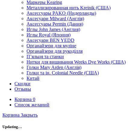
Маркеры Kearing
Металлизированная нить Kreinik (США)
Аксессуары PAKO (Нидерланды)
Аксесуари Milward (Англія)
Аксессуары Permin (Дания)
Иглы John James (Англия)
Иглы Royal (Япония)
Аксесуари BEN YEDD
Органайзери для муліне
Органайзери для рукоділля
П’яльця та станки
Нитки для вишивання Weeks Dye Works (США)
Голки Mary Arden (Англія)
Голки та ін. Colonial Needle (США)
Китай
Скидки
Отзывы
Корзина
0
Список желаний
Корзина
Закрыть
Updating…