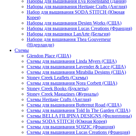
Наборы для вышивания Eva Rosenstand (Дания)
Наборы для вышивания Heritage Crafts (Англия)
Набор для вышивания SODA STITCH (Южная
Корея)
Наборы для вышивания Design Works (США)
Наборы для вышивания Lucas Creations (Франция)
Наборы для вышивки LanArte (Бельгия)
Набори для вишивання Thea Gouverneur
(Нідерланди)
Схемы
Glendon Place (США)
Схемы для вышивания Linda Myers (США)
Схемы для вышивания Lavender & Lace (США)
Схемы для вышивания Mirabilia Designs (США)
Stoney Creek Leaflets (Схемы)
Схемы для вышивания Nora Corbett (США)
Stoney Creek Books (Буклеты)
Stoney Creek Magazines (Журналы)
Схемы Heritage Crafts (Англия)
Схемы для вышивания Butternut Road (США)
Схемы для вышивания Told In The Garden (США)
Схемы BELLA FILIPINA DESIGNS (Филиппины)
Схемы SODA STITCH (Южная Корея)
Схемы для вышивания SOIZIC (Франция)
Схемы для вышивания Lucas Creations (Франция)