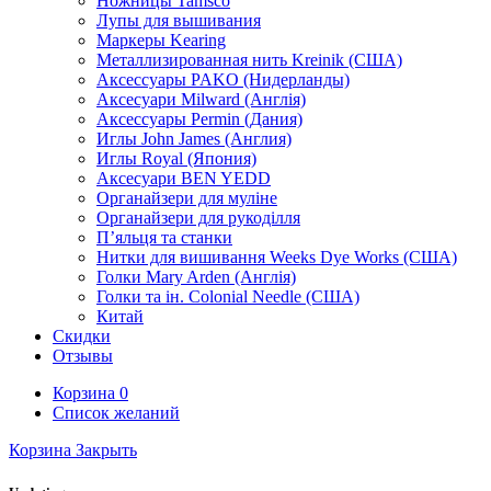
Ножницы Tamsco
Лупы для вышивания
Маркеры Kearing
Металлизированная нить Kreinik (США)
Аксессуары PAKO (Нидерланды)
Аксесуари Milward (Англія)
Аксессуары Permin (Дания)
Иглы John James (Англия)
Иглы Royal (Япония)
Аксесуари BEN YEDD
Органайзери для муліне
Органайзери для рукоділля
П’яльця та станки
Нитки для вишивання Weeks Dye Works (США)
Голки Mary Arden (Англія)
Голки та ін. Colonial Needle (США)
Китай
Скидки
Отзывы
Корзина
0
Список желаний
Корзина
Закрыть