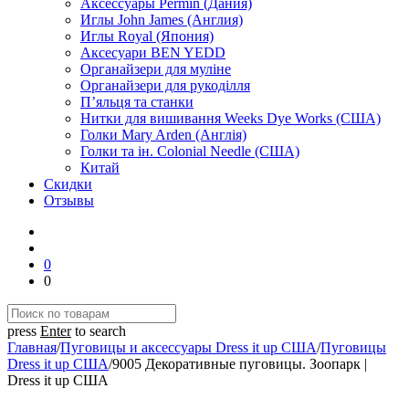
Аксессуары Permin (Дания)
Иглы John James (Англия)
Иглы Royal (Япония)
Аксесуари BEN YEDD
Органайзери для муліне
Органайзери для рукоділля
П’яльця та станки
Нитки для вишивання Weeks Dye Works (США)
Голки Mary Arden (Англія)
Голки та ін. Colonial Needle (США)
Китай
Скидки
Отзывы
0
0
press
Enter
to search
Главная
/
Пуговицы и аксессуары Dress it up США
/
Пуговицы
Dress it up США
/
9005 Декоративные пуговицы. Зоопарк |
Dress it up США