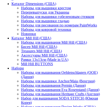
Каталог Dimensions (США)
Наборы для вышивки крестом
Переревыпуски для Украины
Наборы для вышивки гобеленовым стежком
Наборы для вышивки гладью
Наборы для рисования по номерам PaintWorks
Наборы для ковровой техники
Новинки
Каталог Mill Hill (США)
Наборы для вышивания Mill Hill (США)
Бисер Mill Hill (США)
Treasures Mill Hill (США)
Аксессуары Mill Hill (США)
Рамки 13х13см (Made in UA)
Mill Hill BUTTONS
Набори
Наборы для вышивания Oehlenschlagers (OOE)
(Дания)
Наборы для вышивки Anchor/Maia (Венгрия)
Наборы для вышивания Permin (Дания)
Наборы для вышивания Eva Rosenstand (Дания)
Наборы для вышивания Heritage Crafts (Англия)
Набор для вышивания SODA STITCH (Южная
Корея)
Наборы для вышивания Design Works (США)