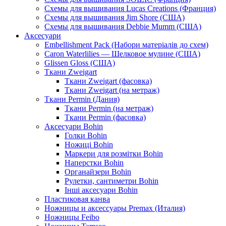
Схемы для вышивания Lucas Creations (Франция)
Схемы для вышивания Jim Shore (США)
Схемы для вышивания Debbie Mumm (США)
Аксесуари
Embellishment Pack (Набори матеріалів до схем)
Caron Waterlilies — Шелковое мулине (США)
Glissen Gloss (США)
Ткани Zweigart
Ткани Zweigart (фасовка)
Ткани Zweigart (на метраж)
Ткани Permin (Дания)
Ткани Permin (на метраж)
Ткани Permin (фасовка)
Аксесуари Bohin
Голки Bohin
Ножиці Bohin
Маркери для розмітки Bohin
Наперстки Bohin
Органайзери Bohin
Рулетки, сантиметри Bohin
Інші аксесуари Bohin
Пластиковая канва
Ножницы и аксессуары Premax (Италия)
Ножницы Feibo