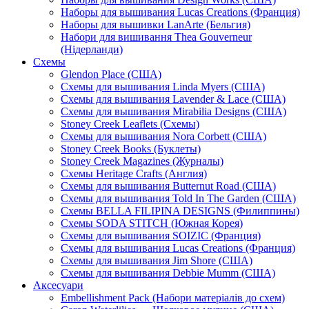
Наборы для вышивания Lucas Creations (Франция)
Наборы для вышивки LanArte (Бельгия)
Набори для вишивання Thea Gouverneur
(Нідерланди)
Схемы
Glendon Place (США)
Схемы для вышивания Linda Myers (США)
Схемы для вышивания Lavender & Lace (США)
Схемы для вышивания Mirabilia Designs (США)
Stoney Creek Leaflets (Схемы)
Схемы для вышивания Nora Corbett (США)
Stoney Creek Books (Буклеты)
Stoney Creek Magazines (Журналы)
Схемы Heritage Crafts (Англия)
Схемы для вышивания Butternut Road (США)
Схемы для вышивания Told In The Garden (США)
Схемы BELLA FILIPINA DESIGNS (Филиппины)
Схемы SODA STITCH (Южная Корея)
Схемы для вышивания SOIZIC (Франция)
Схемы для вышивания Lucas Creations (Франция)
Схемы для вышивания Jim Shore (США)
Схемы для вышивания Debbie Mumm (США)
Аксесуари
Embellishment Pack (Набори матеріалів до схем)