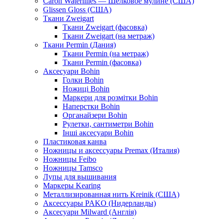
Caron Waterlilies — Шелковое мулине (США)
Glissen Gloss (США)
Ткани Zweigart
Ткани Zweigart (фасовка)
Ткани Zweigart (на метраж)
Ткани Permin (Дания)
Ткани Permin (на метраж)
Ткани Permin (фасовка)
Аксесуари Bohin
Голки Bohin
Ножиці Bohin
Маркери для розмітки Bohin
Наперстки Bohin
Органайзери Bohin
Рулетки, сантиметри Bohin
Інші аксесуари Bohin
Пластиковая канва
Ножницы и аксессуары Premax (Италия)
Ножницы Feibo
Ножницы Tamsco
Лупы для вышивания
Маркеры Kearing
Металлизированная нить Kreinik (США)
Аксессуары PAKO (Нидерланды)
Аксесуари Milward (Англія)