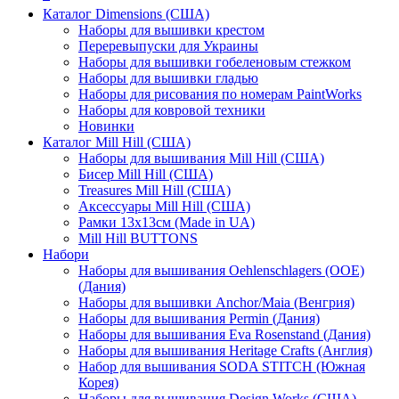
Каталог Dimensions (США)
Наборы для вышивки крестом
Переревыпуски для Украины
Наборы для вышивки гобеленовым стежком
Наборы для вышивки гладью
Наборы для рисования по номерам PaintWorks
Наборы для ковровой техники
Новинки
Каталог Mill Hill (США)
Наборы для вышивания Mill Hill (США)
Бисер Mill Hill (США)
Treasures Mill Hill (США)
Аксессуары Mill Hill (США)
Рамки 13х13см (Made in UA)
Mill Hill BUTTONS
Набори
Наборы для вышивания Oehlenschlagers (OOE)
(Дания)
Наборы для вышивки Anchor/Maia (Венгрия)
Наборы для вышивания Permin (Дания)
Наборы для вышивания Eva Rosenstand (Дания)
Наборы для вышивания Heritage Crafts (Англия)
Набор для вышивания SODA STITCH (Южная
Корея)
Наборы для вышивания Design Works (США)