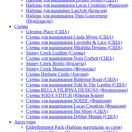
Наборы для вышивания Lucas Creations (Франция)
Наборы для вышивки LanArte (Бельгия)
Набори для вишивання Thea Gouverneur
(Нідерланди)
Схемы
Glendon Place (США)
Схемы для вышивания Linda Myers (США)
Схемы для вышивания Lavender & Lace (США)
Схемы для вышивания Mirabilia Designs (США)
Stoney Creek Leaflets (Схемы)
Схемы для вышивания Nora Corbett (США)
Stoney Creek Books (Буклеты)
Stoney Creek Magazines (Журналы)
Схемы Heritage Crafts (Англия)
Схемы для вышивания Butternut Road (США)
Схемы для вышивания Told In The Garden (США)
Схемы BELLA FILIPINA DESIGNS (Филиппины)
Схемы SODA STITCH (Южная Корея)
Схемы для вышивания SOIZIC (Франция)
Схемы для вышивания Lucas Creations (Франция)
Схемы для вышивания Jim Shore (США)
Схемы для вышивания Debbie Mumm (США)
Аксесуари
Embellishment Pack (Набори матеріалів до схем)