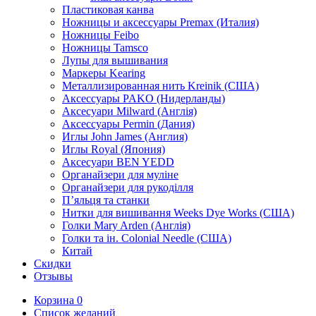
Пластиковая канва
Ножницы и аксессуары Premax (Италия)
Ножницы Feibo
Ножницы Tamsco
Лупы для вышивания
Маркеры Kearing
Металлизированная нить Kreinik (США)
Аксессуары PAKO (Нидерланды)
Аксесуари Milward (Англія)
Аксессуары Permin (Дания)
Иглы John James (Англия)
Иглы Royal (Япония)
Аксесуари BEN YEDD
Органайзери для муліне
Органайзери для рукоділля
П’яльця та станки
Нитки для вишивання Weeks Dye Works (США)
Голки Mary Arden (Англія)
Голки та ін. Colonial Needle (США)
Китай
Скидки
Отзывы
Корзина
0
Список желаний