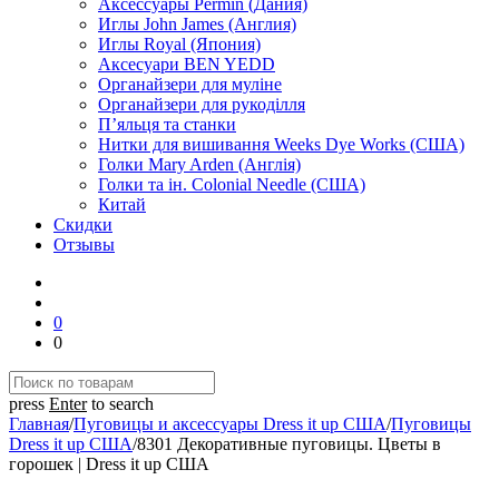
Аксессуары Permin (Дания)
Иглы John James (Англия)
Иглы Royal (Япония)
Аксесуари BEN YEDD
Органайзери для муліне
Органайзери для рукоділля
П’яльця та станки
Нитки для вишивання Weeks Dye Works (США)
Голки Mary Arden (Англія)
Голки та ін. Colonial Needle (США)
Китай
Скидки
Отзывы
0
0
press
Enter
to search
Главная
/
Пуговицы и аксессуары Dress it up США
/
Пуговицы
Dress it up США
/
8301 Декоративные пуговицы. Цветы в
горошек | Dress it up США