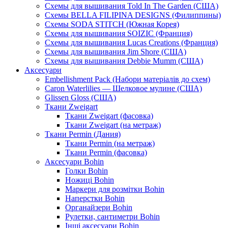
Схемы для вышивания Told In The Garden (США)
Схемы BELLA FILIPINA DESIGNS (Филиппины)
Схемы SODA STITCH (Южная Корея)
Схемы для вышивания SOIZIC (Франция)
Схемы для вышивания Lucas Creations (Франция)
Схемы для вышивания Jim Shore (США)
Схемы для вышивания Debbie Mumm (США)
Аксесуари
Embellishment Pack (Набори матеріалів до схем)
Caron Waterlilies — Шелковое мулине (США)
Glissen Gloss (США)
Ткани Zweigart
Ткани Zweigart (фасовка)
Ткани Zweigart (на метраж)
Ткани Permin (Дания)
Ткани Permin (на метраж)
Ткани Permin (фасовка)
Аксесуари Bohin
Голки Bohin
Ножиці Bohin
Маркери для розмітки Bohin
Наперстки Bohin
Органайзери Bohin
Рулетки, сантиметри Bohin
Інші аксесуари Bohin