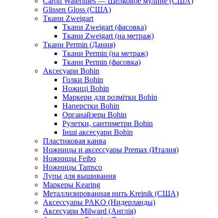
Caron Waterlilies — Шелковое мулине (США)
Glissen Gloss (США)
Ткани Zweigart
Ткани Zweigart (фасовка)
Ткани Zweigart (на метраж)
Ткани Permin (Дания)
Ткани Permin (на метраж)
Ткани Permin (фасовка)
Аксесуари Bohin
Голки Bohin
Ножиці Bohin
Маркери для розмітки Bohin
Наперстки Bohin
Органайзери Bohin
Рулетки, сантиметри Bohin
Інші аксесуари Bohin
Пластиковая канва
Ножницы и аксессуары Premax (Италия)
Ножницы Feibo
Ножницы Tamsco
Лупы для вышивания
Маркеры Kearing
Металлизированная нить Kreinik (США)
Аксессуары PAKO (Нидерланды)
Аксесуари Milward (Англія)