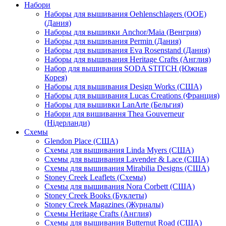
Набори
Наборы для вышивания Oehlenschlagers (OOE)
(Дания)
Наборы для вышивки Anchor/Maia (Венгрия)
Наборы для вышивания Permin (Дания)
Наборы для вышивания Eva Rosenstand (Дания)
Наборы для вышивания Heritage Crafts (Англия)
Набор для вышивания SODA STITCH (Южная
Корея)
Наборы для вышивания Design Works (США)
Наборы для вышивания Lucas Creations (Франция)
Наборы для вышивки LanArte (Бельгия)
Набори для вишивання Thea Gouverneur
(Нідерланди)
Схемы
Glendon Place (США)
Схемы для вышивания Linda Myers (США)
Схемы для вышивания Lavender & Lace (США)
Схемы для вышивания Mirabilia Designs (США)
Stoney Creek Leaflets (Схемы)
Схемы для вышивания Nora Corbett (США)
Stoney Creek Books (Буклеты)
Stoney Creek Magazines (Журналы)
Схемы Heritage Crafts (Англия)
Схемы для вышивания Butternut Road (США)