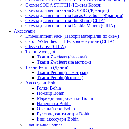
Схемы SODA STITCH (Южная Корея)
Схемы для вышивания SOIZIC (Франция)
Схемы для вышивания Lucas Creations (Франция)
Схемы для вышивания Jim Shore (США)
Схемы для вышивания Debbie Mumm (США)
Аксесуари
Embellishment Pack (Набори матеріалів до схем)
Caron Waterlilies — Шелковое мулине (США)
Glissen Gloss (США)
Ткани Zweigart
Ткани Zweigart (фасовка)
Ткани Zweigart (на метраж)
Ткани Permin (Дания)
Ткани Permin (на метраж)
Ткани Permin (фасовка)
Аксесуари Bohin
Голки Bohin
Ножиці Bohin
Маркери для розмітки Bohin
Наперстки Bohin
Органайзери Bohin
Рулетки, сантиметри Bohin
Інші аксесуари Bohin
Пластиковая канва