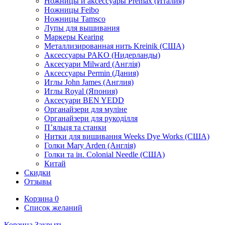
Ножницы и аксессуары Premax (Италия)
Ножницы Feibo
Ножницы Tamsco
Лупы для вышивания
Маркеры Kearing
Металлизированная нить Kreinik (США)
Аксессуары PAKO (Нидерланды)
Аксесуари Milward (Англія)
Аксессуары Permin (Дания)
Иглы John James (Англия)
Иглы Royal (Япония)
Аксесуари BEN YEDD
Органайзери для муліне
Органайзери для рукоділля
П’яльця та станки
Нитки для вишивання Weeks Dye Works (США)
Голки Mary Arden (Англія)
Голки та ін. Colonial Needle (США)
Китай
Скидки
Отзывы
Корзина
0
Список желаний
Корзина
Закрыть