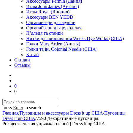
Аксессуары Permin (Дания)
Иглы John James (Англия)
Иглы Royal (Япония)
Аксесуари BEN YEDD
Органайзери для муліне
Органайзери для рукоділля
П’яльця та станки
Нитки для вишивання Weeks Dye Works (США)
Голки Mary Arden (Англія)
Голки та ін. Colonial Needle (США)
Китай
Скидки
Отзывы
0
0
press
Enter
to search
Главная
/
Пуговицы и аксессуары Dress it up США
/
Пуговицы
Dress it up США
/
7590 Декоративные пуговицы.
Рождественская упряжка оленей | Dress it up США