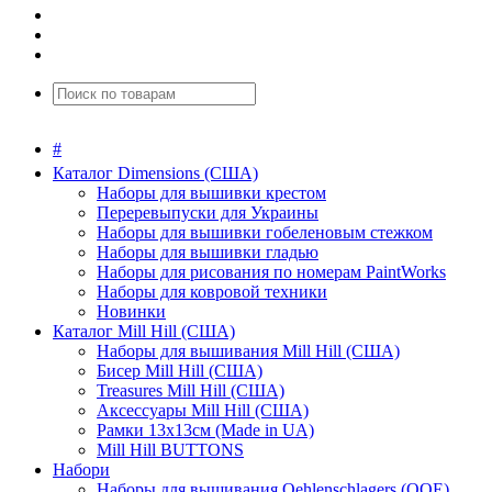
#
Каталог Dimensions (США)
Наборы для вышивки крестом
Переревыпуски для Украины
Наборы для вышивки гобеленовым стежком
Наборы для вышивки гладью
Наборы для рисования по номерам PaintWorks
Наборы для ковровой техники
Новинки
Каталог Mill Hill (США)
Наборы для вышивания Mill Hill (США)
Бисер Mill Hill (США)
Treasures Mill Hill (США)
Аксессуары Mill Hill (США)
Рамки 13х13см (Made in UA)
Mill Hill BUTTONS
Набори
Наборы для вышивания Oehlenschlagers (OOE)