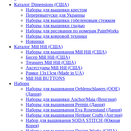
Каталог Dimensions (США)
Наборы для вышивки крестом
Переревыпуски для Украины
Наборы для вышивки гобеленовым стежком
Наборы для вышивки гладью
Наборы для рисования по номерам PaintWorks
Наборы для ковровой техники
Новинки
Каталог Mill Hill (США)
Наборы для вышивания Mill Hill (США)
Бисер Mill Hill (США)
Treasures Mill Hill (США)
Аксессуары Mill Hill (США)
Рамки 13х13см (Made in UA)
Mill Hill BUTTONS
Набори
Наборы для вышивания Oehlenschlagers (OOE)
(Дания)
Наборы для вышивки Anchor/Maia (Венгрия)
Наборы для вышивания Permin (Дания)
Наборы для вышивания Eva Rosenstand (Дания)
Наборы для вышивания Heritage Crafts (Англия)
Набор для вышивания SODA STITCH (Южная
Корея)
Наборы для вышивания Design Works (США)