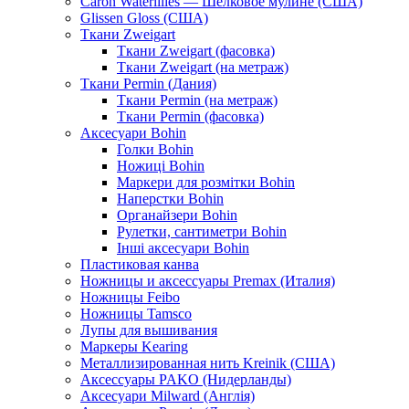
Caron Waterlilies — Шелковое мулине (США)
Glissen Gloss (США)
Ткани Zweigart
Ткани Zweigart (фасовка)
Ткани Zweigart (на метраж)
Ткани Permin (Дания)
Ткани Permin (на метраж)
Ткани Permin (фасовка)
Аксесуари Bohin
Голки Bohin
Ножиці Bohin
Маркери для розмітки Bohin
Наперстки Bohin
Органайзери Bohin
Рулетки, сантиметри Bohin
Інші аксесуари Bohin
Пластиковая канва
Ножницы и аксессуары Premax (Италия)
Ножницы Feibo
Ножницы Tamsco
Лупы для вышивания
Маркеры Kearing
Металлизированная нить Kreinik (США)
Аксессуары PAKO (Нидерланды)
Аксесуари Milward (Англія)