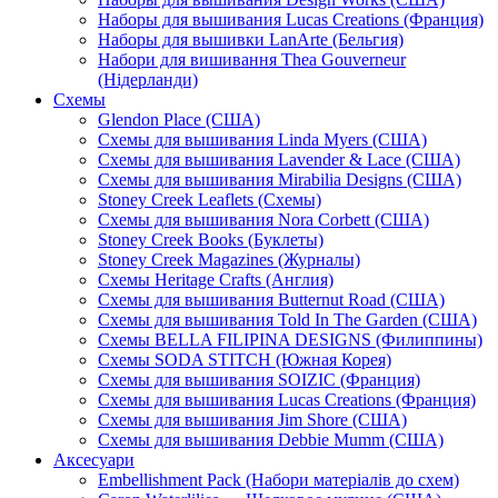
Наборы для вышивания Lucas Creations (Франция)
Наборы для вышивки LanArte (Бельгия)
Набори для вишивання Thea Gouverneur
(Нідерланди)
Схемы
Glendon Place (США)
Схемы для вышивания Linda Myers (США)
Схемы для вышивания Lavender & Lace (США)
Схемы для вышивания Mirabilia Designs (США)
Stoney Creek Leaflets (Схемы)
Схемы для вышивания Nora Corbett (США)
Stoney Creek Books (Буклеты)
Stoney Creek Magazines (Журналы)
Схемы Heritage Crafts (Англия)
Схемы для вышивания Butternut Road (США)
Схемы для вышивания Told In The Garden (США)
Схемы BELLA FILIPINA DESIGNS (Филиппины)
Схемы SODA STITCH (Южная Корея)
Схемы для вышивания SOIZIC (Франция)
Схемы для вышивания Lucas Creations (Франция)
Схемы для вышивания Jim Shore (США)
Схемы для вышивания Debbie Mumm (США)
Аксесуари
Embellishment Pack (Набори матеріалів до схем)