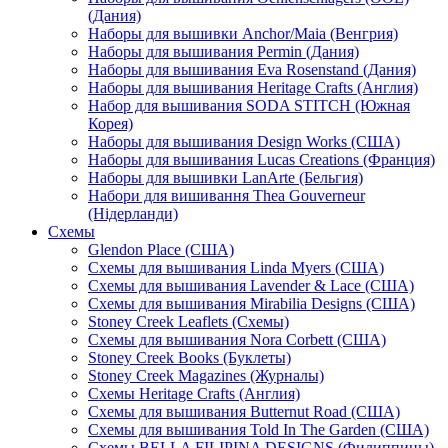
(Дания)
Наборы для вышивки Anchor/Maia (Венгрия)
Наборы для вышивания Permin (Дания)
Наборы для вышивания Eva Rosenstand (Дания)
Наборы для вышивания Heritage Crafts (Англия)
Набор для вышивания SODA STITCH (Южная
Корея)
Наборы для вышивания Design Works (США)
Наборы для вышивания Lucas Creations (Франция)
Наборы для вышивки LanArte (Бельгия)
Набори для вишивання Thea Gouverneur
(Нідерланди)
Схемы
Glendon Place (США)
Схемы для вышивания Linda Myers (США)
Схемы для вышивания Lavender & Lace (США)
Схемы для вышивания Mirabilia Designs (США)
Stoney Creek Leaflets (Схемы)
Схемы для вышивания Nora Corbett (США)
Stoney Creek Books (Буклеты)
Stoney Creek Magazines (Журналы)
Схемы Heritage Crafts (Англия)
Схемы для вышивания Butternut Road (США)
Схемы для вышивания Told In The Garden (США)
Схемы BELLA FILIPINA DESIGNS (Филиппины)