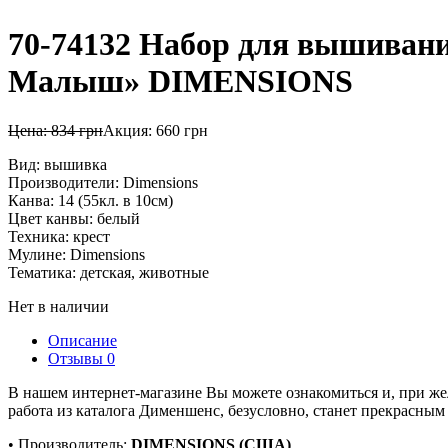
70-74132 Набор для вышивания
Малыш» DIMENSIONS
Цена:
834
грн
Акция:
660
грн
Вид: вышивка
Производители: Dimensions
Канва: 14 (55кл. в 10см)
Цвет канвы: белый
Техника: крест
Мулине: Dimensions
Тематика: детская, животные
Нет в наличии
Описание
Отзывы
0
В нашем интернет-магазине Вы можете ознакомиться и, при жела
работа из каталога Дименшенс, безусловно, станет прекрасны
• Производитель:
DIMENSIONS (США)