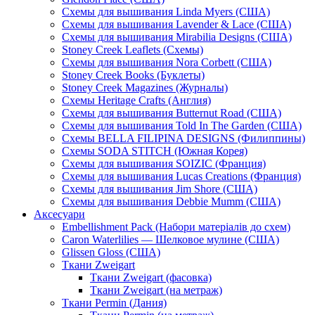
Схемы для вышивания Linda Myers (США)
Схемы для вышивания Lavender & Lace (США)
Схемы для вышивания Mirabilia Designs (США)
Stoney Creek Leaflets (Схемы)
Схемы для вышивания Nora Corbett (США)
Stoney Creek Books (Буклеты)
Stoney Creek Magazines (Журналы)
Схемы Heritage Crafts (Англия)
Схемы для вышивания Butternut Road (США)
Схемы для вышивания Told In The Garden (США)
Схемы BELLA FILIPINA DESIGNS (Филиппины)
Схемы SODA STITCH (Южная Корея)
Схемы для вышивания SOIZIC (Франция)
Схемы для вышивания Lucas Creations (Франция)
Схемы для вышивания Jim Shore (США)
Схемы для вышивания Debbie Mumm (США)
Аксесуари
Embellishment Pack (Набори матеріалів до схем)
Caron Waterlilies — Шелковое мулине (США)
Glissen Gloss (США)
Ткани Zweigart
Ткани Zweigart (фасовка)
Ткани Zweigart (на метраж)
Ткани Permin (Дания)