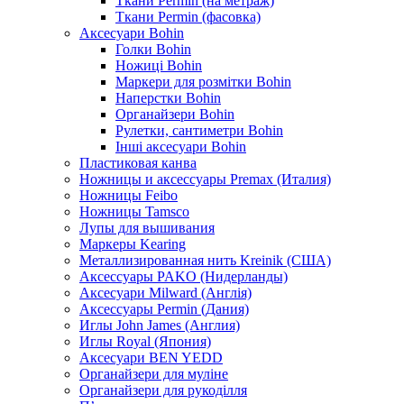
Ткани Permin (на метраж)
Ткани Permin (фасовка)
Аксесуари Bohin
Голки Bohin
Ножиці Bohin
Маркери для розмітки Bohin
Наперстки Bohin
Органайзери Bohin
Рулетки, сантиметри Bohin
Інші аксесуари Bohin
Пластиковая канва
Ножницы и аксессуары Premax (Италия)
Ножницы Feibo
Ножницы Tamsco
Лупы для вышивания
Маркеры Kearing
Металлизированная нить Kreinik (США)
Аксессуары PAKO (Нидерланды)
Аксесуари Milward (Англія)
Аксессуары Permin (Дания)
Иглы John James (Англия)
Иглы Royal (Япония)
Аксесуари BEN YEDD
Органайзери для муліне
Органайзери для рукоділля