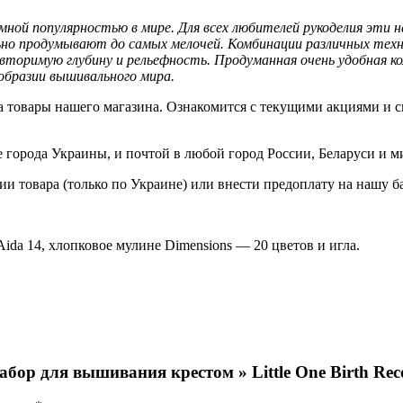
мной популярностью в мире. Для всех любителей рукоделия эти
о продумывают до самых мелочей. Комбинации различных техни
оримую глубину и рельефность. Продуманная очень удобная ко
ообразии вышивального мира.
 товары нашего магазина. Ознакомится с текущими акциями и с
е города Украины, и почтой в любой город России, Беларуси и м
 товара (только по Украине) или внести предоплату на нашу б
Aida 14, хлопковое мулине Dimensions — 20 цветов и игла.
Набор для вышивания крестом » Little One Birth 