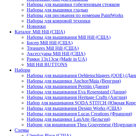
Наборы для вышивки гобеленовым стежком
Наборы для вышивки гладью
Наборы для рисования по номерам PaintWorks
Наборы для ковровой техники
Новинки
Каталог Mill Hill (США)
Наборы для вышивания Mill Hill (США)
Бисер Mill Hill (США)
Treasures Mill Hill (США)
Аксессуары Mill Hill (США)
Рамки 13х13см (Made in UA)
Mill Hill BUTTONS
Набори
Наборы для вышивания Oehlenschlagers (OOE) (Дан
Наборы для вышивки Anchor/Maia (Венгрия)
Наборы для вышивания Permin (Дания)
Наборы для вышивания Eva Rosenstand (Дания)
Наборы для вышивания Heritage Crafts (Англия)
Набор для вышивания SODA STITCH (Южная Коре
Наборы для вышивания Design Works (США)
Наборы для вышивания Lucas Creations (Франция)
Наборы для вышивки LanArte (Бельгия)
Набори для вишивання Thea Gouverneur (Нідерланд
Схемы
Glendon Place (США)