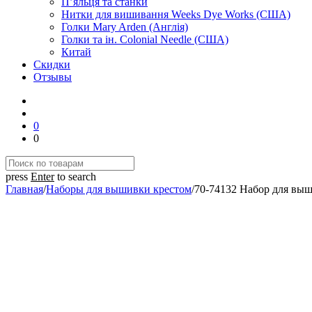
П’яльця та станки
Нитки для вишивання Weeks Dye Works (США)
Голки Mary Arden (Англія)
Голки та ін. Colonial Needle (США)
Китай
Скидки
Отзывы
0
0
press
Enter
to search
Главная
/
Наборы для вышивки крестом
/
70-74132 Набор для выш