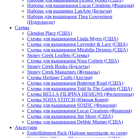
Наборы для вышивания Lucas Creations (Франция)
Наборы для вышивки LanArte (Бельгия)
Набори для вишивання Thea Gouverneur
(Нідерланди)
Схемы
Glendon Place (США)
Схемы для вышивания Linda Myers (США)
Схемы для вышивания Lavender & Lace (США)
Схемы для вышивания Mirabilia Designs (США)
Stoney Creek Leaflets (Схемы)
Схемы для вышивания Nora Corbett (США)
Stoney Creek Books (Буклеты)
Stoney Creek Magazines (Журналы)
Схемы Heritage Crafts (Англия)
Схемы для вышивания Butternut Road (США)
Схемы для вышивания Told In The Garden (США)
Схемы BELLA FILIPINA DESIGNS (Филиппины)
Схемы SODA STITCH (Южная Корея)
Схемы для вышивания SOIZIC (Франция)
Схемы для вышивания Lucas Creations (Франция)
Схемы для вышивания Jim Shore (США)
Схемы для вышивания Debbie Mumm (США)
Аксесуари
Embellishment Pack (Набори матеріалів до схем)