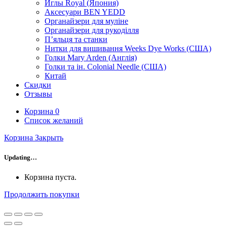
Иглы Royal (Япония)
Аксесуари BEN YEDD
Органайзери для муліне
Органайзери для рукоділля
П’яльця та станки
Нитки для вишивання Weeks Dye Works (США)
Голки Mary Arden (Англія)
Голки та ін. Colonial Needle (США)
Китай
Скидки
Отзывы
Корзина
0
Список желаний
Корзина
Закрыть
Updating…
Корзина пуста.
Продолжить покупки