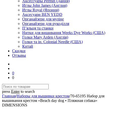
Аксессуары Permin (Дания)
Иглы John James (Англия)
Иглы Royal (Япония)
Аксесуари BEN YEDD
Органайзери для муліне
Органайзери для рукоділля
П’яльця та станки
Нитки для вишивання Weeks Dye Works (США)
Голки Mary Arden (Англія)
Голки та ін. Colonial Needle (США)
Китай
Скидки
Отзывы
0
0
press
Enter
to search
Главная
/
Наборы для вышивки крестом
/
70-65195 Набор для
вышивания крестом «Beach day dog • Пляжная собака»
DIMENSIONS