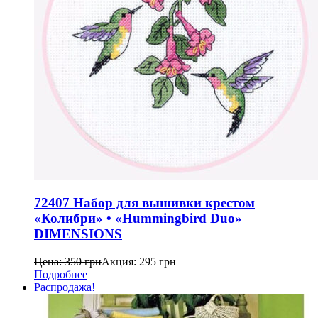
72407 Набор для вышивки крестом
«Колибри» • «Hummingbird Duo»
DIMENSIONS
Цена:
350
грн
Акция:
295
грн
Подробнее
Распродажа!