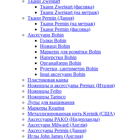
Ткани Zweigart
Ткани Zweigart (фасовка)
Ткани Zweigart (на метраж)
Ткани Permin (Дания)
Ткани Permin (на метраж)
Ткани Permin (фасовка)
Аксесуари Bohin
Голки Bohin
Ножиці Bohin
Маркери для розмітки Bohin
Наперстки Bohin
Органайзери Bohin
Рулетки, сантиметри Bohin
Інші аксесуари Bohin
Пластиковая канва
Ножницы и аксессуары Premax (Италия)
Ножницы Feibo
Ножницы Tamsco
Лупы для вышивания
Маркеры Kearing
Металлизированная нить Kreinik (США)
Аксессуары PAKO (Нидерланды)
Аксесуари Milward (Англія)
Аксессуары Permin (Дания)
Иглы John James (Англия)