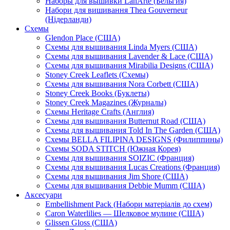
Наборы для вышивки LanArte (Бельгия)
Набори для вишивання Thea Gouverneur
(Нідерланди)
Схемы
Glendon Place (США)
Схемы для вышивания Linda Myers (США)
Схемы для вышивания Lavender & Lace (США)
Схемы для вышивания Mirabilia Designs (США)
Stoney Creek Leaflets (Схемы)
Схемы для вышивания Nora Corbett (США)
Stoney Creek Books (Буклеты)
Stoney Creek Magazines (Журналы)
Схемы Heritage Crafts (Англия)
Схемы для вышивания Butternut Road (США)
Схемы для вышивания Told In The Garden (США)
Схемы BELLA FILIPINA DESIGNS (Филиппины)
Схемы SODA STITCH (Южная Корея)
Схемы для вышивания SOIZIC (Франция)
Схемы для вышивания Lucas Creations (Франция)
Схемы для вышивания Jim Shore (США)
Схемы для вышивания Debbie Mumm (США)
Аксесуари
Embellishment Pack (Набори матеріалів до схем)
Caron Waterlilies — Шелковое мулине (США)
Glissen Gloss (США)