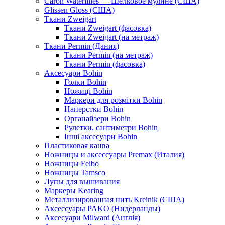
Caron Waterlilies — Шелковое мулине (США)
Glissen Gloss (США)
Ткани Zweigart
Ткани Zweigart (фасовка)
Ткани Zweigart (на метраж)
Ткани Permin (Дания)
Ткани Permin (на метраж)
Ткани Permin (фасовка)
Аксесуари Bohin
Голки Bohin
Ножиці Bohin
Маркери для розмітки Bohin
Наперстки Bohin
Органайзери Bohin
Рулетки, сантиметри Bohin
Інші аксесуари Bohin
Пластиковая канва
Ножницы и аксессуары Premax (Италия)
Ножницы Feibo
Ножницы Tamsco
Лупы для вышивания
Маркеры Kearing
Металлизированная нить Kreinik (США)
Аксессуары PAKO (Нидерланды)
Аксесуари Milward (Англія)