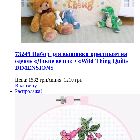
73249 Набор для вышивки крестиком на
одеяле «Дикие вещи» • «Wild Thing Quilt»
DIMENSIONS
Цена:
1532
грн
Акция:
1210
грн
В корзину
Распродажа!