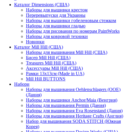
Каталог Dimensions (США)
Наборы для вышивки крестом
Переревыпуски для Украины
Наборы для вышивки гобеленовым стежком
Наборы для вышивки гладью
Наборы для рисования по номерам PaintWorks
Наборы для ковровой техники
Новинки
Каталог Mill Hill (США)
Наборы для вышивания Mill Hill (США)
Бисер Mill Hill (США)
Treasures Mill Hill (США)
Аксессуары Mill Hill (США)
Рамки 13х13см (Made in UA)
Mill Hill BUTTONS
Набори
Наборы для вышивания Oehlenschlagers (OOE)
(Дания)
Наборы для вышивки Anchor/Maia (Венгрия)
Наборы для вышивания Permin (Дания)
Наборы для вышивания Eva Rosenstand (Дания)
Наборы для вышивания Heritage Crafts (Англия)
Набор для вышивания SODA STITCH (Южная
Корея)
Наборы для вышивания Design Works (США)