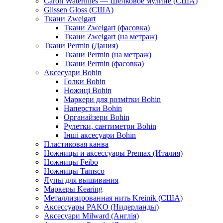
Caron Waterlilies — Шелковое мулине (США)
Glissen Gloss (США)
Ткани Zweigart
Ткани Zweigart (фасовка)
Ткани Zweigart (на метраж)
Ткани Permin (Дания)
Ткани Permin (на метраж)
Ткани Permin (фасовка)
Аксесуари Bohin
Голки Bohin
Ножиці Bohin
Маркери для розмітки Bohin
Наперстки Bohin
Органайзери Bohin
Рулетки, сантиметри Bohin
Інші аксесуари Bohin
Пластиковая канва
Ножницы и аксессуары Premax (Италия)
Ножницы Feibo
Ножницы Tamsco
Лупы для вышивания
Маркеры Kearing
Металлизированная нить Kreinik (США)
Аксессуары PAKO (Нидерланды)
Аксесуари Milward (Англія)