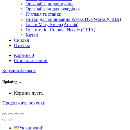
Органайзери для муліне
Органайзери для рукоділля
П’яльця та станки
Нитки для вишивання Weeks Dye Works (США)
Голки Mary Arden (Англія)
Голки та ін. Colonial Needle (США)
Китай
Скидки
Отзывы
Корзина
0
Список желаний
Корзина
Закрыть
Updating…
Корзина пуста.
Продолжить покупки
Украинский