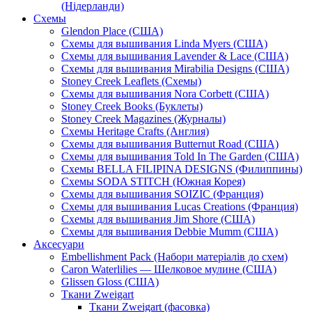
(Нідерланди)
Схемы
Glendon Place (США)
Схемы для вышивания Linda Myers (США)
Схемы для вышивания Lavender & Lace (США)
Схемы для вышивания Mirabilia Designs (США)
Stoney Creek Leaflets (Схемы)
Схемы для вышивания Nora Corbett (США)
Stoney Creek Books (Буклеты)
Stoney Creek Magazines (Журналы)
Схемы Heritage Crafts (Англия)
Схемы для вышивания Butternut Road (США)
Схемы для вышивания Told In The Garden (США)
Схемы BELLA FILIPINA DESIGNS (Филиппины)
Схемы SODA STITCH (Южная Корея)
Схемы для вышивания SOIZIC (Франция)
Схемы для вышивания Lucas Creations (Франция)
Схемы для вышивания Jim Shore (США)
Схемы для вышивания Debbie Mumm (США)
Аксесуари
Embellishment Pack (Набори матеріалів до схем)
Caron Waterlilies — Шелковое мулине (США)
Glissen Gloss (США)
Ткани Zweigart
Ткани Zweigart (фасовка)