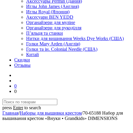
Аксессуары Permin (Дания)
Иглы John James (Англия)
Иглы Royal (Япония)
Аксесуари BEN YEDD
Органайзери для муліне
Органайзери для рукоділля
П’яльця та станки
Нитки для вишивання Weeks Dye Works (США)
Голки Mary Arden (Англія)
Голки та ін. Colonial Needle (США)
Китай
Скидки
Отзывы
0
0
press
Enter
to search
Главная
/
Наборы для вышивки крестом
/
70-65188 Набор для
вышивания крестом «Внуки • Grandkids» DIMENSIONS