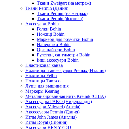
Ткани Zweigart (на метраж)
Ткани Permin (Дания)
Ткани Permin (на метраж)
Ткани Permin (фасовка)
Аксесуари Bohin
Голки Bohin
Ножиці Bohin
Маркери для розмітки Bohin
Наперстки Bohin
Органайзери Bohin
Рулетки, сантиметри Bohin
Інші аксесуари Bohin
Пластиковая канва
Ножницы и аксессуары Premax (Италия)
Ножницы Feibo
Ножницы Tamsco
Лупы для вышивания
Маркеры Kearing
Металлизированная нить Kreinik (США)
Аксессуары PAKO (Нидерланды)
Аксесуари Milward (Англія)
Аксессуары Permin (Дания)
Иглы John James (Англия)
Иглы Royal (Япония)
Аксесуари BEN YEDD