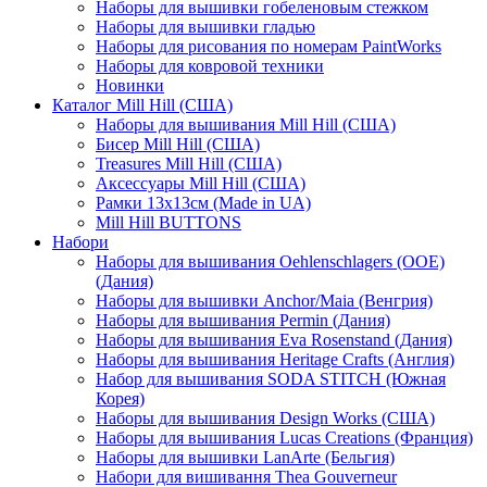
Наборы для вышивки гобеленовым стежком
Наборы для вышивки гладью
Наборы для рисования по номерам PaintWorks
Наборы для ковровой техники
Новинки
Каталог Mill Hill (США)
Наборы для вышивания Mill Hill (США)
Бисер Mill Hill (США)
Treasures Mill Hill (США)
Аксессуары Mill Hill (США)
Рамки 13х13см (Made in UA)
Mill Hill BUTTONS
Набори
Наборы для вышивания Oehlenschlagers (OOE)
(Дания)
Наборы для вышивки Anchor/Maia (Венгрия)
Наборы для вышивания Permin (Дания)
Наборы для вышивания Eva Rosenstand (Дания)
Наборы для вышивания Heritage Crafts (Англия)
Набор для вышивания SODA STITCH (Южная
Корея)
Наборы для вышивания Design Works (США)
Наборы для вышивания Lucas Creations (Франция)
Наборы для вышивки LanArte (Бельгия)
Набори для вишивання Thea Gouverneur