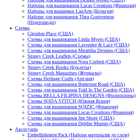
Наборы для вышивания Lucas Creations (Франция)
Наборы для вышивки LanArte (Бельгия)
Набори для вишивання Thea Gouverneur
(Нідерланди)
Схемы
Glendon Place (США)
Схемы для вышивания Linda Myers (США)
Схемы для вышивания Lavender & Lace (США)
Схемы для вышивания Mirabilia Designs (США)
Stoney Creek Leaflets (Схемы)
Схемы для вышивания Nora Corbett (США)
Stoney Creek Books (Буклеты)
Stoney Creek Magazines (Журналы)
Схемы Heritage Crafts (Англия)
Схемы для вышивания Butternut Road (США)
Схемы для вышивания Told In The Garden (США)
Схемы BELLA FILIPINA DESIGNS (Филиппины)
Схемы SODA STITCH (Южная Корея)
Схемы для вышивания SOIZIC (Франция)
Схемы для вышивания Lucas Creations (Франция)
Схемы для вышивания Jim Shore (США)
Схемы для вышивания Debbie Mumm (США)
Аксесуари
Embellishment Pack (Набори матеріалів до схем)