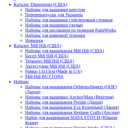
Каталог Dimensions (США)
Наборы для вышивки крестом
Переревыпуски для Украины
Наборы для вышивки гобеленовым стежком
Наборы для вышивки гладью
Наборы для рисования по номерам PaintWorks
Наборы для ковровой техники
Новинки
Каталог Mill Hill (США)
Наборы для вышивания Mill Hill (США)
Бисер Mill Hill (США)
Treasures Mill Hill (США)
Аксессуары Mill Hill (США)
Рамки 13х13см (Made in UA)
Mill Hill BUTTONS
Набори
Наборы для вышивания Oehlenschlagers (OOE)
(Дания)
Наборы для вышивки Anchor/Maia (Венгрия)
Наборы для вышивания Permin (Дания)
Наборы для вышивания Eva Rosenstand (Дания)
Наборы для вышивания Heritage Crafts (Англия)
Набор для вышивания SODA STITCH (Южная
Корея)
Наборы для вышивания Design Works (США)