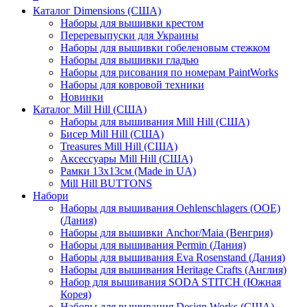
Каталог Dimensions (США)
Наборы для вышивки крестом
Переревыпуски для Украины
Наборы для вышивки гобеленовым стежком
Наборы для вышивки гладью
Наборы для рисования по номерам PaintWorks
Наборы для ковровой техники
Новинки
Каталог Mill Hill (США)
Наборы для вышивания Mill Hill (США)
Бисер Mill Hill (США)
Treasures Mill Hill (США)
Аксессуары Mill Hill (США)
Рамки 13х13см (Made in UA)
Mill Hill BUTTONS
Набори
Наборы для вышивания Oehlenschlagers (OOE)
(Дания)
Наборы для вышивки Anchor/Maia (Венгрия)
Наборы для вышивания Permin (Дания)
Наборы для вышивания Eva Rosenstand (Дания)
Наборы для вышивания Heritage Crafts (Англия)
Набор для вышивания SODA STITCH (Южная
Корея)
Наборы для вышивания Design Works (США)