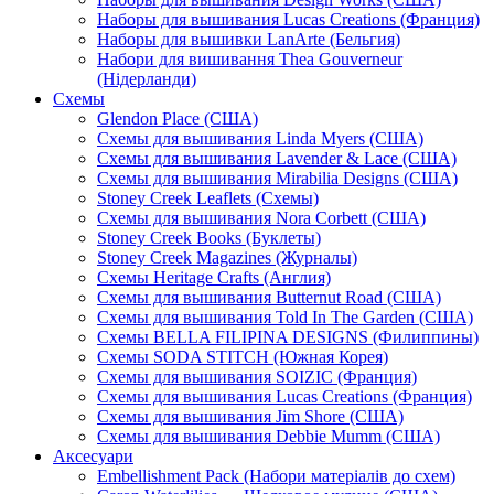
Наборы для вышивания Lucas Creations (Франция)
Наборы для вышивки LanArte (Бельгия)
Набори для вишивання Thea Gouverneur
(Нідерланди)
Схемы
Glendon Place (США)
Схемы для вышивания Linda Myers (США)
Схемы для вышивания Lavender & Lace (США)
Схемы для вышивания Mirabilia Designs (США)
Stoney Creek Leaflets (Схемы)
Схемы для вышивания Nora Corbett (США)
Stoney Creek Books (Буклеты)
Stoney Creek Magazines (Журналы)
Схемы Heritage Crafts (Англия)
Схемы для вышивания Butternut Road (США)
Схемы для вышивания Told In The Garden (США)
Схемы BELLA FILIPINA DESIGNS (Филиппины)
Схемы SODA STITCH (Южная Корея)
Схемы для вышивания SOIZIC (Франция)
Схемы для вышивания Lucas Creations (Франция)
Схемы для вышивания Jim Shore (США)
Схемы для вышивания Debbie Mumm (США)
Аксесуари
Embellishment Pack (Набори матеріалів до схем)