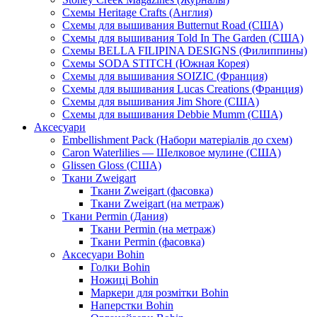
Схемы Heritage Crafts (Англия)
Схемы для вышивания Butternut Road (США)
Схемы для вышивания Told In The Garden (США)
Схемы BELLA FILIPINA DESIGNS (Филиппины)
Схемы SODA STITCH (Южная Корея)
Схемы для вышивания SOIZIC (Франция)
Схемы для вышивания Lucas Creations (Франция)
Схемы для вышивания Jim Shore (США)
Схемы для вышивания Debbie Mumm (США)
Аксесуари
Embellishment Pack (Набори матеріалів до схем)
Caron Waterlilies — Шелковое мулине (США)
Glissen Gloss (США)
Ткани Zweigart
Ткани Zweigart (фасовка)
Ткани Zweigart (на метраж)
Ткани Permin (Дания)
Ткани Permin (на метраж)
Ткани Permin (фасовка)
Аксесуари Bohin
Голки Bohin
Ножиці Bohin
Маркери для розмітки Bohin
Наперстки Bohin