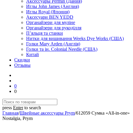
Аксессуары Permin (Дания)
Иглы John James (Англия)
Иглы Royal (Япония)
Аксесуари BEN YEDD
Органайзери для муліне
Органайзери для рукоділля
П’яльця та станки
Нитки для вишивання Weeks Dye Works (США)
Голки Mary Arden (Англія)
Голки та ін. Colonial Needle (США)
Китай
Скидки
Отзывы
0
0
press
Enter
to search
Главная
/
Швейные аксессуары Prym
/
612059 Сумка «All-in-one»
Nostalgia, Prym