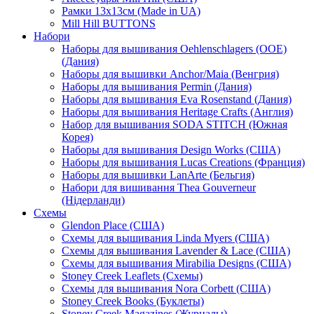
Рамки 13х13см (Made in UA)
Mill Hill BUTTONS
Набори
Наборы для вышивания Oehlenschlagers (OOE)
(Дания)
Наборы для вышивки Anchor/Maia (Венгрия)
Наборы для вышивания Permin (Дания)
Наборы для вышивания Eva Rosenstand (Дания)
Наборы для вышивания Heritage Crafts (Англия)
Набор для вышивания SODA STITCH (Южная
Корея)
Наборы для вышивания Design Works (США)
Наборы для вышивания Lucas Creations (Франция)
Наборы для вышивки LanArte (Бельгия)
Набори для вишивання Thea Gouverneur
(Нідерланди)
Схемы
Glendon Place (США)
Схемы для вышивания Linda Myers (США)
Схемы для вышивания Lavender & Lace (США)
Схемы для вышивания Mirabilia Designs (США)
Stoney Creek Leaflets (Схемы)
Схемы для вышивания Nora Corbett (США)
Stoney Creek Books (Буклеты)
Stoney Creek Magazines (Журналы)