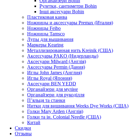
Органайзери Bohin
Рулетки, сантиметри Bohin
Інші аксесуари Bohin
Пластиковая канва
Ножницы и аксессуары Premax (Италия)
Ножницы Feibo
Ножницы Tamsco
Лупы для вышивания
Маркеры Kearing
Металлизированная нить Kreinik (США)
Аксессуары PAKO (Нидерланды)
Аксесуари Milward (Англія)
Аксессуары Permin (Дания)
Иглы John James (Англия)
Иглы Royal (Япония)
Аксесуари BEN YEDD
Органайзери для муліне
Органайзери для рукоділля
П’яльця та станки
Нитки для вишивання Weeks Dye Works (США)
Голки Mary Arden (Англія)
Голки та ін. Colonial Needle (США)
Китай
Скидки
Отзывы