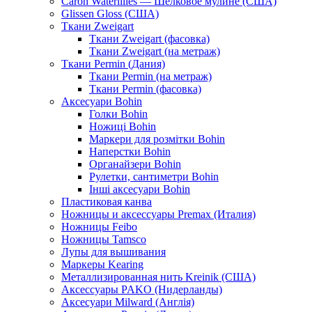
Caron Waterlilies — Шелковое мулине (США)
Glissen Gloss (США)
Ткани Zweigart
Ткани Zweigart (фасовка)
Ткани Zweigart (на метраж)
Ткани Permin (Дания)
Ткани Permin (на метраж)
Ткани Permin (фасовка)
Аксесуари Bohin
Голки Bohin
Ножиці Bohin
Маркери для розмітки Bohin
Наперстки Bohin
Органайзери Bohin
Рулетки, сантиметри Bohin
Інші аксесуари Bohin
Пластиковая канва
Ножницы и аксессуары Premax (Италия)
Ножницы Feibo
Ножницы Tamsco
Лупы для вышивания
Маркеры Kearing
Металлизированная нить Kreinik (США)
Аксессуары PAKO (Нидерланды)
Аксесуари Milward (Англія)