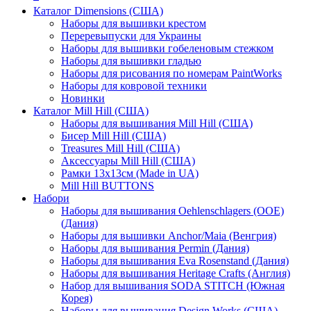
Каталог Dimensions (США)
Наборы для вышивки крестом
Переревыпуски для Украины
Наборы для вышивки гобеленовым стежком
Наборы для вышивки гладью
Наборы для рисования по номерам PaintWorks
Наборы для ковровой техники
Новинки
Каталог Mill Hill (США)
Наборы для вышивания Mill Hill (США)
Бисер Mill Hill (США)
Treasures Mill Hill (США)
Аксессуары Mill Hill (США)
Рамки 13х13см (Made in UA)
Mill Hill BUTTONS
Набори
Наборы для вышивания Oehlenschlagers (OOE)
(Дания)
Наборы для вышивки Anchor/Maia (Венгрия)
Наборы для вышивания Permin (Дания)
Наборы для вышивания Eva Rosenstand (Дания)
Наборы для вышивания Heritage Crafts (Англия)
Набор для вышивания SODA STITCH (Южная
Корея)
Наборы для вышивания Design Works (США)