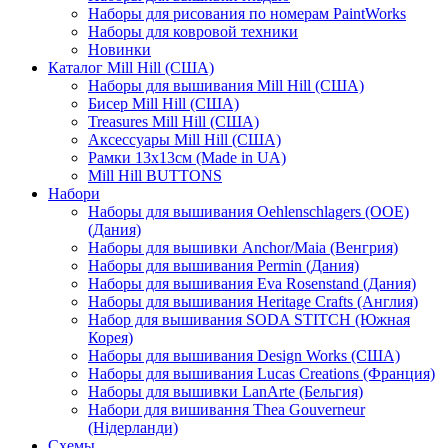
Наборы для рисования по номерам PaintWorks
Наборы для ковровой техники
Новинки
Каталог Mill Hill (США)
Наборы для вышивания Mill Hill (США)
Бисер Mill Hill (США)
Treasures Mill Hill (США)
Аксессуары Mill Hill (США)
Рамки 13х13см (Made in UA)
Mill Hill BUTTONS
Набори
Наборы для вышивания Oehlenschlagers (OOE)
(Дания)
Наборы для вышивки Anchor/Maia (Венгрия)
Наборы для вышивания Permin (Дания)
Наборы для вышивания Eva Rosenstand (Дания)
Наборы для вышивания Heritage Crafts (Англия)
Набор для вышивания SODA STITCH (Южная
Корея)
Наборы для вышивания Design Works (США)
Наборы для вышивания Lucas Creations (Франция)
Наборы для вышивки LanArte (Бельгия)
Набори для вишивання Thea Gouverneur
(Нідерланди)
Схемы