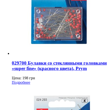
029700 Булавки со стеклянными головками
«super fine» (красного цвета), Prym
Цена:
198
грн
Подробнее