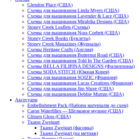
Glendon Place (США)
Схемы для вышивания Linda Myers (США)
Схемы для вышивания Lavender & Lace (США)
Схемы для вышивания Mirabilia Designs (США)
Stoney Creek Leaflets (Схемы)
Схемы для вышивания Nora Corbett (США)
Stoney Creek Books (Буклеты)
Stoney Creek Magazines (Журналы)
Схемы Heritage Crafts (Англия)
Схемы для вышивания Butternut Road (США)
Схемы для вышивания Told In The Garden (США)
Схемы BELLA FILIPINA DESIGNS (Филиппины)
Схемы SODA STITCH (Южная Корея)
Схемы для вышивания SOIZIC (Франция)
Схемы для вышивания Lucas Creations (Франция)
Схемы для вышивания Jim Shore (США)
Схемы для вышивания Debbie Mumm (США)
Аксесуари
Embellishment Pack (Набори матеріалів до схем)
Caron Waterlilies — Шелковое мулине (США)
Glissen Gloss (США)
Ткани Zweigart
Ткани Zweigart (фасовка)
Ткани Zweigart (на метраж)
Ткани Permin (Дания)