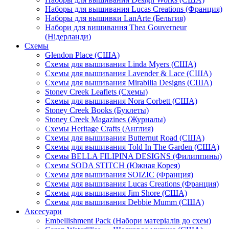
Наборы для вышивания Lucas Creations (Франция)
Наборы для вышивки LanArte (Бельгия)
Набори для вишивання Thea Gouverneur
(Нідерланди)
Схемы
Glendon Place (США)
Схемы для вышивания Linda Myers (США)
Схемы для вышивания Lavender & Lace (США)
Схемы для вышивания Mirabilia Designs (США)
Stoney Creek Leaflets (Схемы)
Схемы для вышивания Nora Corbett (США)
Stoney Creek Books (Буклеты)
Stoney Creek Magazines (Журналы)
Схемы Heritage Crafts (Англия)
Схемы для вышивания Butternut Road (США)
Схемы для вышивания Told In The Garden (США)
Схемы BELLA FILIPINA DESIGNS (Филиппины)
Схемы SODA STITCH (Южная Корея)
Схемы для вышивания SOIZIC (Франция)
Схемы для вышивания Lucas Creations (Франция)
Схемы для вышивания Jim Shore (США)
Схемы для вышивания Debbie Mumm (США)
Аксесуари
Embellishment Pack (Набори матеріалів до схем)