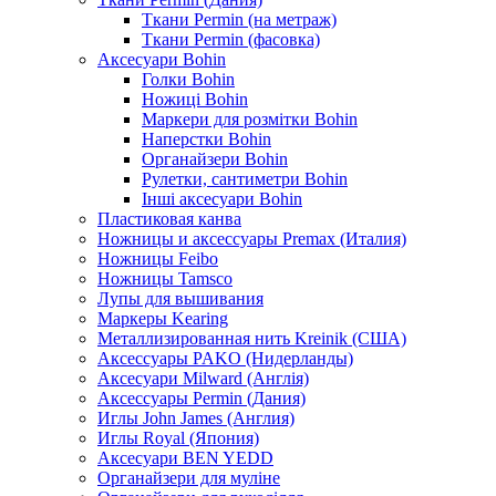
Ткани Permin (на метраж)
Ткани Permin (фасовка)
Аксесуари Bohin
Голки Bohin
Ножиці Bohin
Маркери для розмітки Bohin
Наперстки Bohin
Органайзери Bohin
Рулетки, сантиметри Bohin
Інші аксесуари Bohin
Пластиковая канва
Ножницы и аксессуары Premax (Италия)
Ножницы Feibo
Ножницы Tamsco
Лупы для вышивания
Маркеры Kearing
Металлизированная нить Kreinik (США)
Аксессуары PAKO (Нидерланды)
Аксесуари Milward (Англія)
Аксессуары Permin (Дания)
Иглы John James (Англия)
Иглы Royal (Япония)
Аксесуари BEN YEDD
Органайзери для муліне