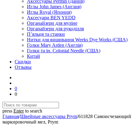
Аксессуары Permin (Дания)
Иглы John James (Англия)
Иглы Royal (Япония)
Аксесуари BEN YEDD
Органайзери для муліне
Органайзери для рукоділля
П’яльця та станки
Нитки для вишивання Weeks Dye Works (США)
Голки Mary Arden (Англія)
Голки та ін. Colonial Needle (США)
Китай
Скидки
Отзывы
0
0
press
Enter
to search
Главная
/
Швейные аксессуары Prym
/
611828 Самоисчезающий
маркировочный мел, Prym