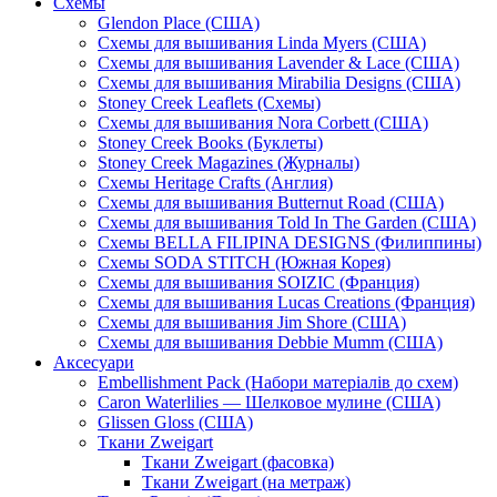
Схемы
Glendon Place (США)
Схемы для вышивания Linda Myers (США)
Схемы для вышивания Lavender & Lace (США)
Схемы для вышивания Mirabilia Designs (США)
Stoney Creek Leaflets (Схемы)
Схемы для вышивания Nora Corbett (США)
Stoney Creek Books (Буклеты)
Stoney Creek Magazines (Журналы)
Схемы Heritage Crafts (Англия)
Схемы для вышивания Butternut Road (США)
Схемы для вышивания Told In The Garden (США)
Схемы BELLA FILIPINA DESIGNS (Филиппины)
Схемы SODA STITCH (Южная Корея)
Схемы для вышивания SOIZIC (Франция)
Схемы для вышивания Lucas Creations (Франция)
Схемы для вышивания Jim Shore (США)
Схемы для вышивания Debbie Mumm (США)
Аксесуари
Embellishment Pack (Набори матеріалів до схем)
Caron Waterlilies — Шелковое мулине (США)
Glissen Gloss (США)
Ткани Zweigart
Ткани Zweigart (фасовка)
Ткани Zweigart (на метраж)