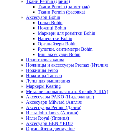
Ткани Permin (Дания)
Ткани Permin (на метраж)
Ткани Permin (фасовка)
Аксесуари Bohin
Голки Bohin
Ножиці Bohin
Маркери для розмітки Bohin
Наперстки Bohin
Органайзери Bohin
Рулетки, сантиметри Bohin
Інші аксесуари Bohin
Пластиковая канва
Ножницы и аксессуары Premax (Италия)
Ножницы Feibo
Ножницы Tamsco
Лупы для вышивания
Маркеры Kearing
Металлизированная нить Kreinik (США)
Аксессуары PAKO (Нидерланды)
Аксесуари Milward (Англія)
Аксессуары Permin (Дания)
Иглы John James (Англия)
Иглы Royal (Япония)
Аксесуари BEN YEDD
Органайзери для муліне