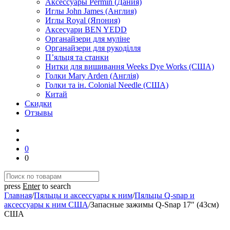
Аксессуары Permin (Дания)
Иглы John James (Англия)
Иглы Royal (Япония)
Аксесуари BEN YEDD
Органайзери для муліне
Органайзери для рукоділля
П’яльця та станки
Нитки для вишивання Weeks Dye Works (США)
Голки Mary Arden (Англія)
Голки та ін. Colonial Needle (США)
Китай
Скидки
Отзывы
0
0
press
Enter
to search
Главная
/
Пяльцы и аксессуары к ним
/
Пяльцы Q-snap и
аксессуары к ним США
/
Запасные зажимы Q-Snap 17″ (43см)
США