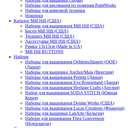
Наборы для вышивки гладью
Наборы для рисования по номерам PaintWorks
Наборы для ковровой техники
Новинки
Каталог Mill Hill (США)
Наборы для вышивания Mill Hill (США)
Бисер Mill Hill (США)
Treasures Mill Hill (США)
Аксессуары Mill Hill (США)
Рамки 13х13см (Made in UA)
Mill Hill BUTTONS
Набори
Наборы для вышивания Oehlenschlagers (OOE)
(Дания)
Наборы для вышивки Anchor/Maia (Венгрия)
Наборы для вышивания Permin (Дания)
Наборы для вышивания Eva Rosenstand (Дания)
Наборы для вышивания Heritage Crafts (Англия)
Набор для вышивания SODA STITCH (Южная
Корея)
Наборы для вышивания Design Works (США)
Наборы для вышивания Lucas Creations (Франция)
Наборы для вышивки LanArte (Бельгия)
Набори для вишивання Thea Gouverneur
(Нідерланди)