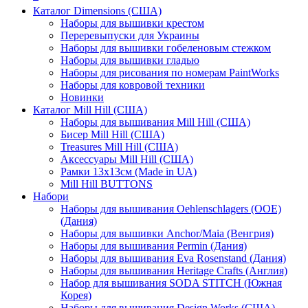
Каталог Dimensions (США)
Наборы для вышивки крестом
Переревыпуски для Украины
Наборы для вышивки гобеленовым стежком
Наборы для вышивки гладью
Наборы для рисования по номерам PaintWorks
Наборы для ковровой техники
Новинки
Каталог Mill Hill (США)
Наборы для вышивания Mill Hill (США)
Бисер Mill Hill (США)
Treasures Mill Hill (США)
Аксессуары Mill Hill (США)
Рамки 13х13см (Made in UA)
Mill Hill BUTTONS
Набори
Наборы для вышивания Oehlenschlagers (OOE)
(Дания)
Наборы для вышивки Anchor/Maia (Венгрия)
Наборы для вышивания Permin (Дания)
Наборы для вышивания Eva Rosenstand (Дания)
Наборы для вышивания Heritage Crafts (Англия)
Набор для вышивания SODA STITCH (Южная
Корея)
Наборы для вышивания Design Works (США)