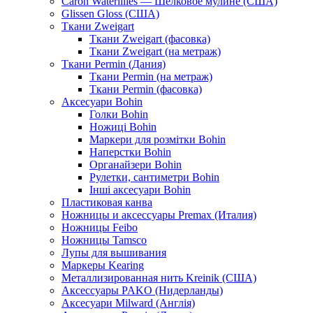
Caron Waterlilies — Шелковое мулине (США)
Glissen Gloss (США)
Ткани Zweigart
Ткани Zweigart (фасовка)
Ткани Zweigart (на метраж)
Ткани Permin (Дания)
Ткани Permin (на метраж)
Ткани Permin (фасовка)
Аксесуари Bohin
Голки Bohin
Ножиці Bohin
Маркери для розмітки Bohin
Наперстки Bohin
Органайзери Bohin
Рулетки, сантиметри Bohin
Інші аксесуари Bohin
Пластиковая канва
Ножницы и аксессуары Premax (Италия)
Ножницы Feibo
Ножницы Tamsco
Лупы для вышивания
Маркеры Kearing
Металлизированная нить Kreinik (США)
Аксессуары PAKO (Нидерланды)
Аксесуари Milward (Англія)