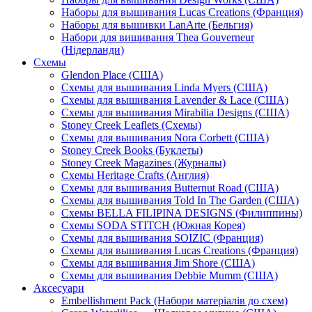
Наборы для вышивания Lucas Creations (Франция)
Наборы для вышивки LanArte (Бельгия)
Набори для вишивання Thea Gouverneur
(Нідерланди)
Схемы
Glendon Place (США)
Схемы для вышивания Linda Myers (США)
Схемы для вышивания Lavender & Lace (США)
Схемы для вышивания Mirabilia Designs (США)
Stoney Creek Leaflets (Схемы)
Схемы для вышивания Nora Corbett (США)
Stoney Creek Books (Буклеты)
Stoney Creek Magazines (Журналы)
Схемы Heritage Crafts (Англия)
Схемы для вышивания Butternut Road (США)
Схемы для вышивания Told In The Garden (США)
Схемы BELLA FILIPINA DESIGNS (Филиппины)
Схемы SODA STITCH (Южная Корея)
Схемы для вышивания SOIZIC (Франция)
Схемы для вышивания Lucas Creations (Франция)
Схемы для вышивания Jim Shore (США)
Схемы для вышивания Debbie Mumm (США)
Аксесуари
Embellishment Pack (Набори матеріалів до схем)