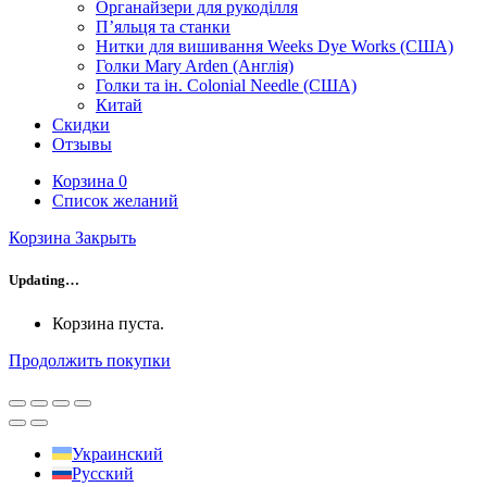
Органайзери для рукоділля
П’яльця та станки
Нитки для вишивання Weeks Dye Works (США)
Голки Mary Arden (Англія)
Голки та ін. Colonial Needle (США)
Китай
Скидки
Отзывы
Корзина
0
Список желаний
Корзина
Закрыть
Updating…
Корзина пуста.
Продолжить покупки
Украинский
Русский